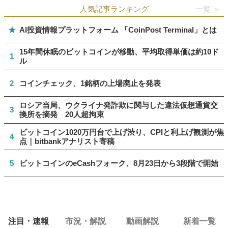
人気記事ランキング
一覧 ＞
★
AI投資情報プラットフォーム 「CoinPost Terminal」とは
15年間休眠のビットコインが移動、平均取得単価は約10ド
1
ル
2
コインチェック、1銘柄の上場廃止を発表
ロシア当局、ウクライナ発詐欺に関与した違法仮想通貨交
3
換所を摘発 20人超拘束
ビットコイン1020万円台で上げ渋り、CPIと利上げ観測が焦
4
点｜bitbankアナリスト寄稿
5
ビットコインのeCashフォーク、8月23日から3段階で開始
注目・速報
市況・解説
動画解説
新着一覧