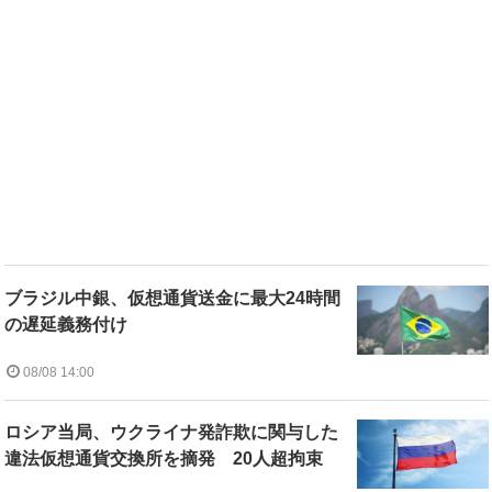
ブラジル中銀、仮想通貨送金に最大24時間
の遅延義務付け
08/08 14:00
ロシア当局、ウクライナ発詐欺に関与した
違法仮想通貨交換所を摘発 20人超拘束