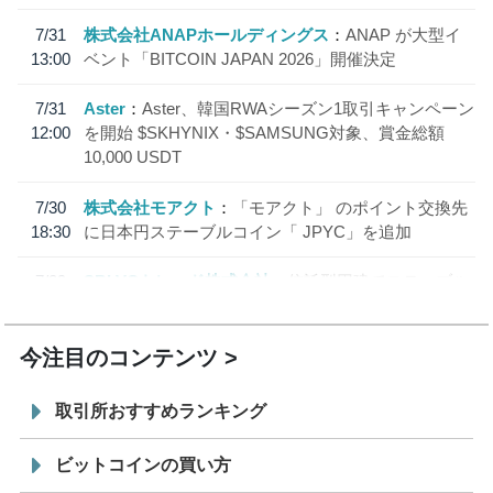
7/31
株式会社ANAPホールディングス
ANAP が大型イ
13:00
ベント「BITCOIN JAPAN 2026」開催決定
7/31
Aster
Aster、韓国RWAシーズン1取引キャンペーン
12:00
を開始 $SKHYNIX・$SAMSUNG対象、賞金総額
10,000 USDT
7/30
株式会社モアクト
「モアクト」 のポイント交換先
18:30
に日本円ステーブルコイン「 JPYC」を追加
7/29
SBI VCトレード株式会社
信託型円建てステーブル
19:30
コイン「JPYSC」徹底解説セミナーを開催
今注目のコンテンツ
取引所おすすめランキング
ビットコインの買い方