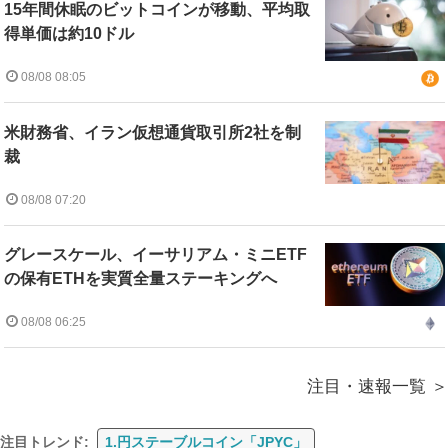
15年間休眠のビットコインが移動、平均取
得単価は約10ドル
08/08 08:05
米財務省、イラン仮想通貨取引所2社を制
裁
08/08 07:20
グレースケール、イーサリアム・ミニETF
の保有ETHを実質全量ステーキングへ
08/08 06:25
注目・速報一覧
注目トレンド:
1.円ステーブルコイン「JPYC」