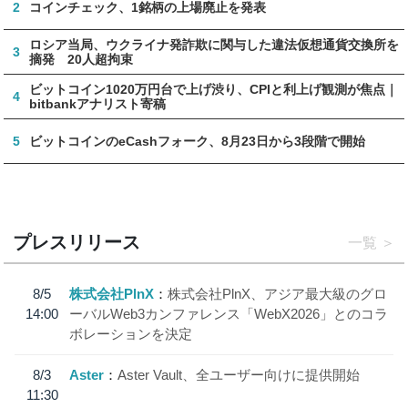
2
コインチェック、1銘柄の上場廃止を発表
ロシア当局、ウクライナ発詐欺に関与した違法仮想通貨交換所を
3
摘発 20人超拘束
ビットコイン1020万円台で上げ渋り、CPIと利上げ観測が焦点｜
4
bitbankアナリスト寄稿
5
ビットコインのeCashフォーク、8月23日から3段階で開始
プレスリリース
一覧
8/5
株式会社PlnX
株式会社PlnX、アジア最大級のグロ
14:00
ーバルWeb3カンファレンス「WebX2026」とのコラ
ボレーションを決定
8/3
Aster
Aster Vault、全ユーザー向けに提供開始
11:30