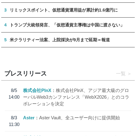
3
リミックスポイント、仮想通貨運用益が累計約1.6億円に
4
トランプ大統領発言、「仮想通貨主導権は中国に渡さない」
5
米クラリティー法案、上院採決が9月まで延期＝報道
プレスリリース
一覧
8/5
株式会社PlnX
株式会社PlnX、アジア最大級のグロ
14:00
ーバルWeb3カンファレンス「WebX2026」とのコラ
ボレーションを決定
8/3
Aster
Aster Vault、全ユーザー向けに提供開始
11:30