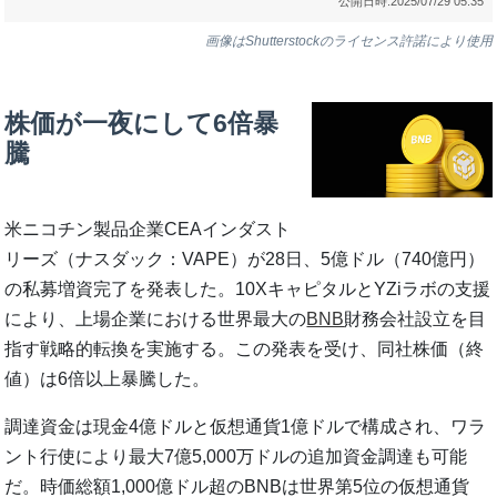
公開日時:
2025/07/29 05:35
画像はShutterstockのライセンス許諾により使用
株価が一夜にして6倍暴
騰
米ニコチン製品企業CEAインダスト
リーズ（ナスダック：VAPE）が28日、5億ドル（740億円）
の私募増資完了を発表した。10XキャピタルとYZiラボの支援
により、上場企業における世界最大の
BNB
財務会社設立を目
指す戦略的転換を実施する。この発表を受け、同社株価（終
値）は6倍以上暴騰した。
調達資金は現金4億ドルと仮想通貨1億ドルで構成され、ワラ
ント行使により最大7億5,000万ドルの追加資金調達も可能
だ。時価総額1,000億ドル超のBNBは世界第5位の仮想通貨