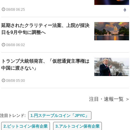
08/08 06:25
延期されたクラリティー法案、上院が採決
日を9月中旬に調整へ
08/08 06:02
トランプ大統領発言、「仮想通貨主導権は
中国に渡さない」
08/08 05:00
注目・速報一覧
注目トレンド:
1.円ステーブルコイン「JPYC」
2.ビットコイン保有企業
3.アルトコイン保有企業