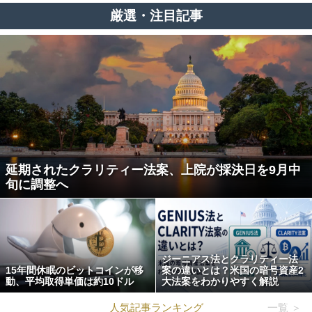
厳選・注目記事
延期されたクラリティー法案、上院が採決日を9月中
旬に調整へ
ジーニアス法とクラリティー法
15年間休眠のビットコインが移
案の違いとは？米国の暗号資産2
動、平均取得単価は約10ドル
大法案をわかりやすく解説
人気記事ランキング
一覧 ＞