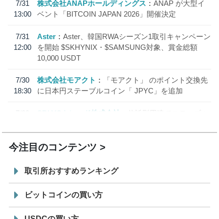
7/31
株式会社ANAPホールディングス
ANAP が大型イ
13:00
ベント「BITCOIN JAPAN 2026」開催決定
7/31
Aster
Aster、韓国RWAシーズン1取引キャンペーン
12:00
を開始 $SKHYNIX・$SAMSUNG対象、賞金総額
10,000 USDT
7/30
株式会社モアクト
「モアクト」 のポイント交換先
18:30
に日本円ステーブルコイン「 JPYC」を追加
7/29
SBI VCトレード株式会社
信託型円建てステーブル
19:30
コイン「JPYSC」徹底解説セミナーを開催
今注目のコンテンツ
取引所おすすめランキング
ビットコインの買い方
USDCの買い方