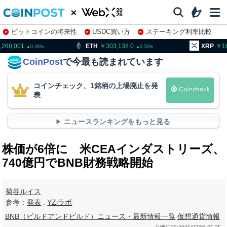
ビットコインの将来性
USDC買い方
ステーキング利率比較
株特集・関連銘柄
ETH
303,138.0
XRP
163.93
0.56
0.31
CoinPost
で今最も読まれています
コインチェック、1銘柄の上場廃止を発
表
ニュースランキングをもっと見る
株価が6倍に 米CEAインダストリーズ、
740億円でBNB財務戦略開始
菊谷ルイス
参考：
発表
,
YZiラボ
BNB（ビルドアンドビルド）ニュース・最新情報一覧
仮想通貨情報