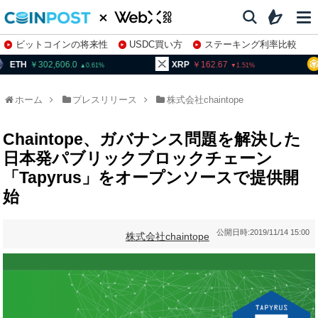
ビットコインの将来性
USDC買い方
ステーキング利率比較
株特集・関連銘柄
302,606.0
XRP
162.67
BNB
0.61
1.51
ホーム
プレスリリース
株式会社chaintope
Chaintope、ガバナンス問題を解決した
日本発パブリックブロックチェーン
「Tapyrus」をオープンソースで提供開
始
公開日時:
2019/11/14 15:00
株式会社chaintope