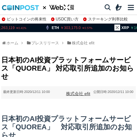
ビットコインの将来性
USDC買い方
ステーキング利率比較
株特集・関連銘柄
ETH
303,175.0
XRP
163.94
0.57
0.12
ホーム
プレスリリース
株式会社 efit
日本初のAI投資プラットフォームサービ
ス「QUOREA」 対応取引所追加のお知ら
せ
最終更新日時:
2020/12/11 10:00
公開日時:
2020/12/11 10:00
株式会社 efit
日本初のAI投資プラットフォームサービ
ス「QUOREA」 対応取引所追加のお知
らせ