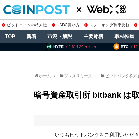
ビットコインの将来性
USDC買い方
ステーキング利率比較
TOP
新着
市況・解説
主要銘柄
取材特集
HYPE
8,614.20
BTC
10,233,861
0.02
0.16
ホーム
プレスリリース
ビットバンク株式
暗号資産取引所 bitbank 
いつもビットバンクをご利用いただき