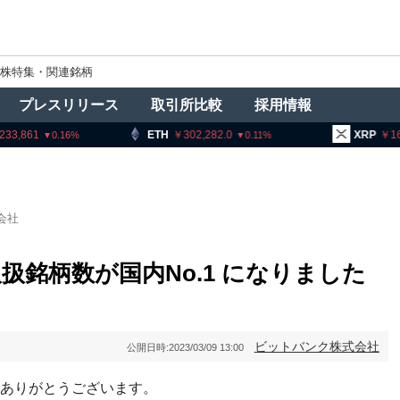
株特集・関連銘柄
プレスリリース
取引所比較
採用情報
ETH
302,282.0
XRP
163.09
0.11
0.1
会社
は取扱銘柄数が国内No.1 になりました
ビットバンク株式会社
公開日時:
2023/03/09 13:00
ありがとうございます。