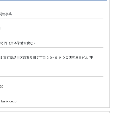
関連事業
月
209万円（資本準備金含む）
0031 東京都品川区西五反田７丁目２０−９ ＫＤＸ西五反田ビル 7F
20
nbank.co.jp