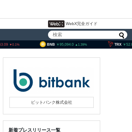
WebX完全ガイド
BNB
95,094.0
TRX
52.04
S
1.39
0.61
ビットバンク株式会社
新着プレスリリース一覧