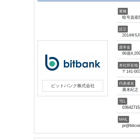
業種
暗号資産
設立
2014年5
資本金
86億4,
本社所在地
〒141-
代表者名
ビットバンク株式会社
廣末紀之
TEL
03642715
MAIL
pr@bitcoi