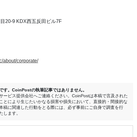
目20-9 KDX西五反田ビル7F
cc/about/corporate/
。CoinPostの執筆記事ではありません。
ービス提供会社へご連絡ください。CoinPostは本稿で言及された
ことにより生じたいかなる損害や損失において、直接的・間接的な
本稿に関連した行動をとる際には、必ず事前にご自身で調査を行
たします。