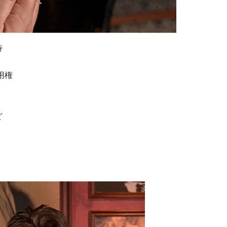
待
用権
ど