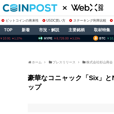
ビットコインの将来性
USDC買い方
ステーキング利率比較
TOP
新着
市況・解説
主要銘柄
取材特集
HYPE
8,726.00
BTC
10,183,281
3.23
ホーム
プレスリリース
株式会社杉山商会
豪華なコニャック「Six」
ップ