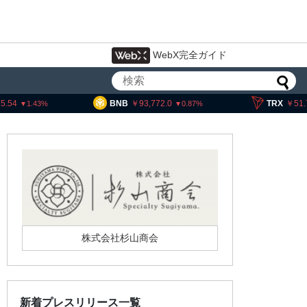
WebX完全ガイド
BNB
93,772.0
TRX
51.70
.43
0.87
0.3
株式会社杉山商会
新着プレスリリース一覧