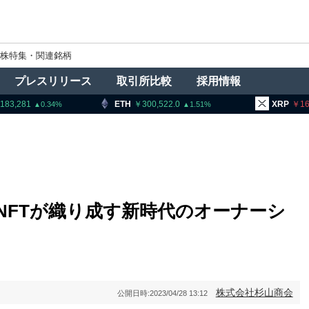
株特集・関連銘柄
プレスリリース
取引所比較
採用情報
ETH
300,522.0
XRP
165.54
0.34
1.51
1
とNFTが織り成す新時代のオーナーシ
株式会社杉山商会
公開日時:
2023/04/28 13:12