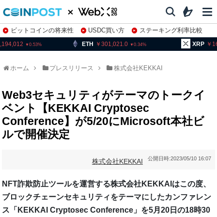
ビットコインの将来性
USDC買い方
ステーキング利率比較
株特集・関連銘柄
ETH
301,021.0
XRP
161.99
0.34
2.41
ホーム
プレスリリース
株式会社KEKKAI
Web3セキュリティがテーマのトークイ
ベント【KEKKAI Cryptosec
Conference】が5/20にMicrosoft本社ビ
ルで開催決定
公開日時:
2023/05/10 16:07
株式会社KEKKAI
NFT詐欺防⽌ツールを運営する株式会社KEKKAIはこの度、
ブロックチェーンセキュリティをテーマにしたカンファレン
ス「KEKKAI Cryptosec Conference」を5⽉20⽇の18時30