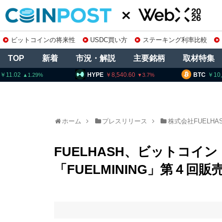
ビットコインの将来性
USDC買い方
ステーキング利率比較
TOP
新着
市況・解説
主要銘柄
取材特集
HYPE
8,540.60
BTC
10,253,756
3.7
1.0
ホーム
プレスリリース
株式会社FUELHA
FUELHASH、ビットコ
「FUELMINING」第４回販