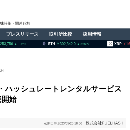
株特集・関連銘柄
プレスリリース
取引所比較
採用情報
ETH
302,342.0
XRP
161.47
5
0.65
1.29
SH
イン・ハッシュレートレンタルサービス
売開始
株式会社FUELHASH
公開日時:
2023/05/25 18:00