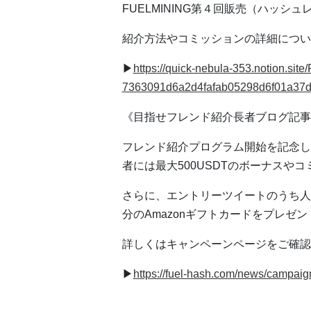
FUELMINING第４回販売（ハッシ
紹介⽅法やコミッションの詳細につい
▶︎
https://quick-nebula-353.notion.si
7363091d6a2d4fafab05298d6f01a37
《⽬指せフレンド紹介⻑者ブログ記事
フレンド紹介プログラム開始を記念し
者には最⼤500USDTのボーナスや
さらに、エントリーツイートのうち⼈気
分のAmazonギフトカードをプレゼ
詳しくはキャンペーンページをご確認
▶︎
https://fuel-hash.com/news/campaig