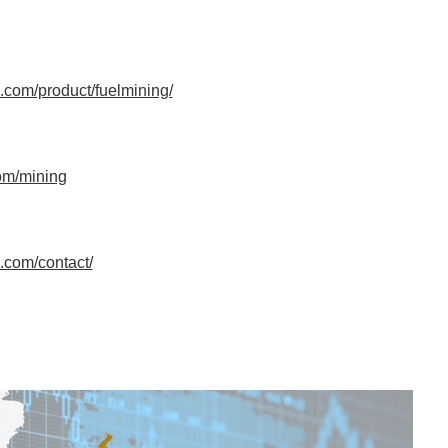
h.com/product/fuelmining/
com/mining
h.com/contact/