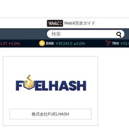
WebX完全ガイド
BNB
93,542.0
TRX
51.65
0.23
0.09
株式会社FUELHASH