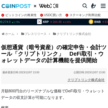
ビットコインの将来性
USDC買い方
ステーキング利率比較
株特集・関連銘柄
74.0
XRP
164.46
BNB
93,83
1.73
2.05
ホーム
プレスリリース
クリプトリンク株式会社
仮想通貨（暗号資産）の確定申告・会計ツ
ール「クリプトリンク」 DeFi取引・ウ
ォレットデータの計算機能を提供開始
最終更新日時:
2023/12/07 13:00
公開日時:
2023/12/07 13:00
クリプトリンク株式会社
⽉額800円台のリーズナブルな価格でDeFi取引・ウォレット
データの収⽀計算が可能になります。
概要