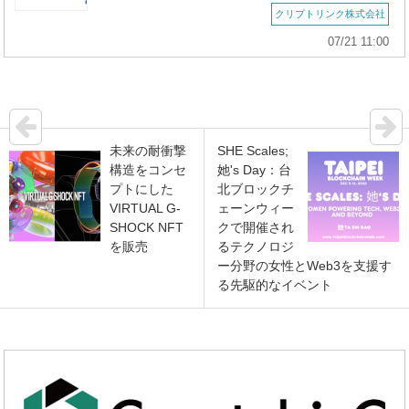
クリプトリンク株式会社
07/21 11:00
未来の耐衝撃
SHE Scales;
構造をコンセ
她's Day：台
プトにした
北ブロックチ
VIRTUAL G-
ェーンウィー
SHOCK NFT
クで開催され
を販売
るテクノロジ
ー分野の女性とWeb3を支援す
る先駆的なイベント