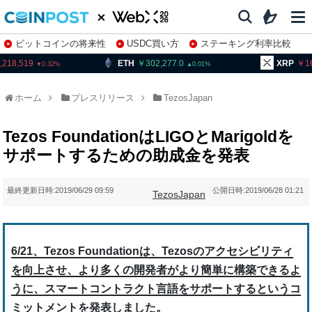
ビットコインの将来性
USDC買い方
ステーキング利率比較
株特集・関連銘柄
,218,519
ETH
302,277.0
XRP
1
0.32
0.01
ホーム
プレスリリース
TezosJapan
Tezos FoundationはLIGOとMarigoldを
サポートするための助成金を発表
最終更新日時:
2019/06/29 09:59
公開日時:
2019/06/28 01:21
TezosJapan
6/21、Tezos Foundationは、Tezosのアクセシビリティ
を向上させ、より多くの開発者がより簡単に構築できるよ
うに、スマートコントラクト言語をサポートするというコ
ミットメントを発表しました。