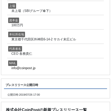
上場
未上場（SBIグループ傘下）
資本金
100万円
本社所在地
東京都千代田区外神田6-14-2 サカイ末広ビル
代表者名
CEO 各務貴仁
MAIL
info@coinpost.jp
プレスリリース公開日時
公開日時:
2019/07/26 17:00
株式会社CoinPostの新着プレスリリース一覧