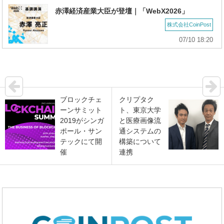
赤澤経済産業大臣が登壇｜「WebX2026」
株式会社CoinPost
07/10 18:20
ブロックチェ
クリプタク
ーンサミット
ト、東京大学
2019がシンガ
と医療画像流
ポール・サン
通システムの
テックにて開
構築について
催
連携