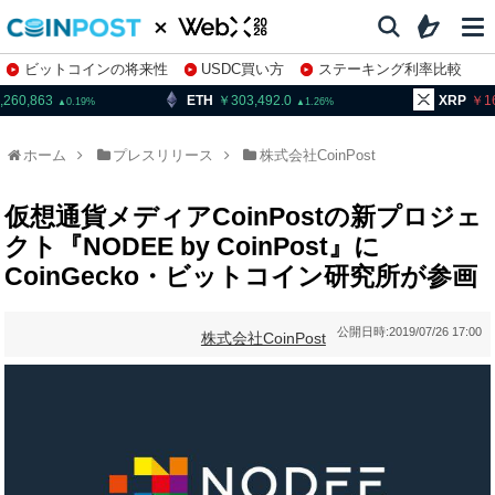
ビットコインの将来性
USDC買い方
ステーキング利率比較
株特集・関連銘柄
,260,863
ETH
303,492.0
XRP
1
0.19
1.26
ホーム
プレスリリース
株式会社CoinPost
仮想通貨メディアCoinPostの新プロジェ
クト『NODEE by CoinPost』に
CoinGecko・ビットコイン研究所が参画
公開日時:
2019/07/26 17:00
株式会社CoinPost