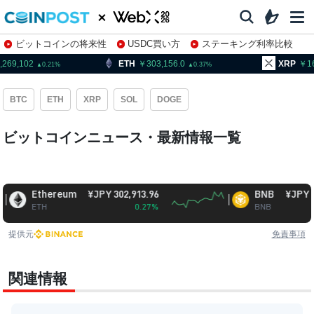
ビットコインの将来性
USDC買い方
ステーキング利率比較
株特集・関連銘柄
,269,102
ETH
303,156.0
XRP
16
0.21
0.37
BTC
ETH
XRP
SOL
DOGE
ビットコインニュース・最新情報一覧
Ethereum
¥JPY 302,913.96
BNB
¥JPY 94,977
ETH
0.27%
BNB
1.
提供元
免責事項
関連情報