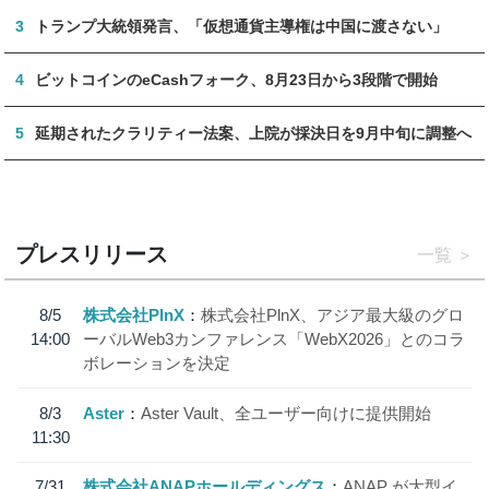
3
トランプ大統領発言、「仮想通貨主導権は中国に渡さない」
4
ビットコインのeCashフォーク、8月23日から3段階で開始
5
延期されたクラリティー法案、上院が採決日を9月中旬に調整へ
プレスリリース
一覧
8/5
株式会社PlnX
株式会社PlnX、アジア最大級のグロ
14:00
ーバルWeb3カンファレンス「WebX2026」とのコラ
ボレーションを決定
8/3
Aster
Aster Vault、全ユーザー向けに提供開始
11:30
7/31
株式会社ANAPホールディングス
ANAP が大型イ