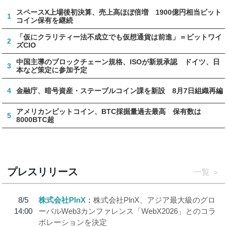
スペースX上場後初決算、売上高ほぼ倍増 1900億円相当ビット
1
コイン保有を継続
「仮にクラリティー法不成立でも仮想通貨は前進」＝ビットワイ
2
ズCIO
中国主導のブロックチェーン規格、ISOが新規承認 ドイツ、日
3
本など策定に参加予定
4
金融庁、暗号資産・ステーブルコイン課を新設 8月7日組織再編
アメリカンビットコイン、BTC採掘量過去最高 保有数は
5
8000BTC超
プレスリリース
一覧
8/5
株式会社PlnX
株式会社PlnX、アジア最大級のグロ
14:00
ーバルWeb3カンファレンス「WebX2026」とのコラ
ボレーションを決定