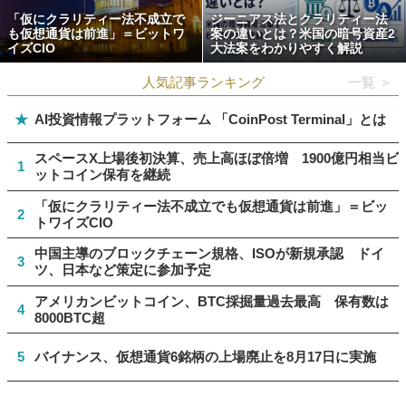
「仮にクラリティー法不成立で
ジーニアス法とクラリティー法
も仮想通貨は前進」＝ビットワ
案の違いとは？米国の暗号資産2
イズCIO
大法案をわかりやすく解説
人気記事ランキング
一覧 ＞
★
AI投資情報プラットフォーム 「CoinPost Terminal」とは
スペースX上場後初決算、売上高ほぼ倍増 1900億円相当ビ
1
ットコイン保有を継続
「仮にクラリティー法不成立でも仮想通貨は前進」＝ビッ
2
トワイズCIO
中国主導のブロックチェーン規格、ISOが新規承認 ドイ
3
ツ、日本など策定に参加予定
アメリカンビットコイン、BTC採掘量過去最高 保有数は
4
8000BTC超
5
バイナンス、仮想通貨6銘柄の上場廃止を8月17日に実施