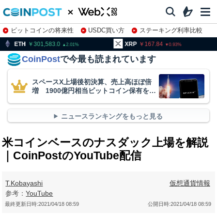
ビットコインの将来性
USDC買い方
ステーキング利率比較
株特集・関連銘柄
01,583.0
XRP
167.84
BNB
9
2.01
0.93
CoinPost
で今最も読まれています
スペースX上場後初決算、売上高ほぼ倍
増 1900億円相当ビットコイン保有を継
続
ニュースランキングをもっと見る
米コインベースのナスダック上場を解説
｜CoinPostのYouTube配信
T.Kobayashi
仮想通貨情報
参考：
YouTube
最終更新日時:
2021/04/18 08:59
公開日時:
2021/04/18 08:59