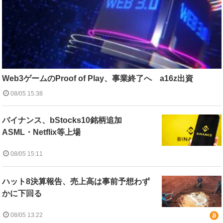
Web3ゲームのProof of Play、事業終了へ a16z出資
08/05 15:38
バイナンス、bStocks10銘柄追加
ASML・Netflix等上場
08/05 15:11
ハット8決算報告、売上高は事前予想わず
かに下回る
08/05 13:22