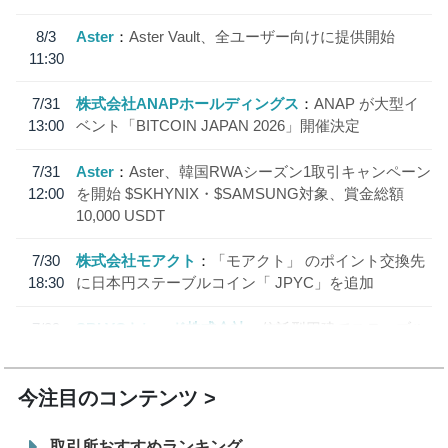
8/3
Aster
Aster Vault、全ユーザー向けに提供開始
11:30
7/31
株式会社ANAPホールディングス
ANAP が大型イ
13:00
ベント「BITCOIN JAPAN 2026」開催決定
7/31
Aster
Aster、韓国RWAシーズン1取引キャンペーン
12:00
を開始 $SKHYNIX・$SAMSUNG対象、賞金総額
10,000 USDT
7/30
株式会社モアクト
「モアクト」 のポイント交換先
18:30
に日本円ステーブルコイン「 JPYC」を追加
7/29
SBI VCトレード株式会社
信託型円建てステーブル
19:30
コイン「JPYSC」徹底解説セミナーを開催
今注目のコンテンツ
取引所おすすめランキング