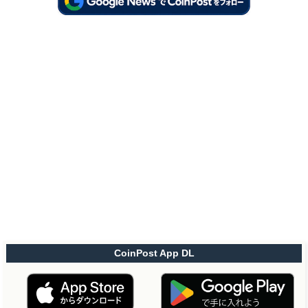
CoinPost App DL