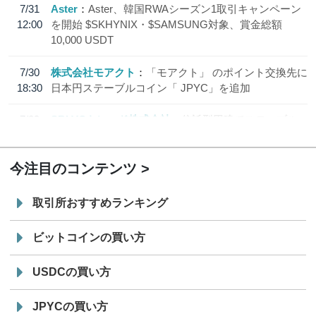
7/31
Aster
Aster、韓国RWAシーズン1取引キャンペーン
12:00
を開始 $SKHYNIX・$SAMSUNG対象、賞金総額
10,000 USDT
7/30
株式会社モアクト
「モアクト」 のポイント交換先に
18:30
日本円ステーブルコイン「 JPYC」を追加
7/29
SBI VCトレード株式会社
信託型円建てステーブル
19:30
コイン「JPYSC」徹底解説セミナーを開催
今注目のコンテンツ
取引所おすすめランキング
ビットコインの買い方
USDCの買い方
JPYCの買い方