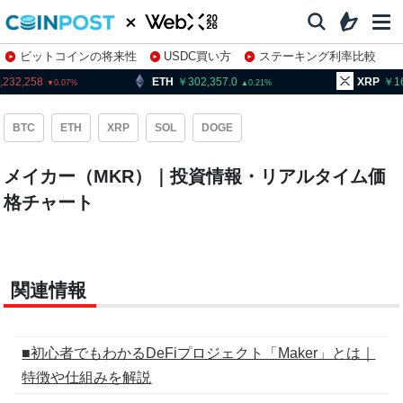
ビットコインの将来性
USDC買い方
ステーキング利率比較
株特集・関連銘柄
,232,258
ETH
302,357.0
XRP
1
0.07
0.21
BTC
ETH
XRP
SOL
DOGE
メイカー（MKR）｜投資情報・リアルタイム価
格チャート
関連情報
■初心者でもわかるDeFiプロジェクト「Maker」とは｜
特徴や仕組みを解説