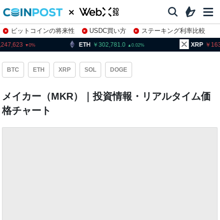
ビットコインの将来性
USDC買い方
ステーキング利率比較
株特集・関連銘柄
ETH
302,781.0
XRP
163.58
0.02
0.44
BTC
ETH
XRP
SOL
DOGE
メイカー（MKR）｜投資情報・リアルタイム価
格チャート