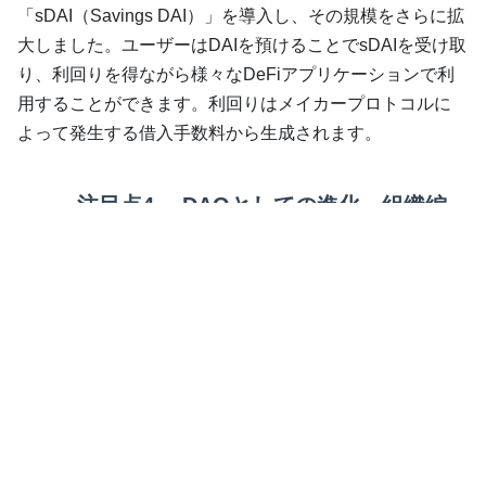
「sDAI（Savings DAI）」を導入し、その規模をさらに拡
大しました。ユーザーはDAIを預けることでsDAIを受け取
り、利回りを得ながら様々なDeFiアプリケーションで利
用することができます。利回りはメイカープロトコルに
よって発生する借入手数料から生成されます。
注目点4. DAOとしての進化、組織編
成「Endgameプラン」を進行
メイカーDAOは現在、プロジェクトの効率化のために個
別ユニットへの編成（SubDAO）の導入に取り組んでい
ます。SubDAOはメイカーガバナンスと連携した個別の
DAOです。代表的なSubDAOに「Spark」があり、これは
DAIエコシステムを強化するため、イーサリアムネットワ
ーク上のレンディングプラットフォームとしてトークン
の貸し借りサービスを展開しています。最近では、日本