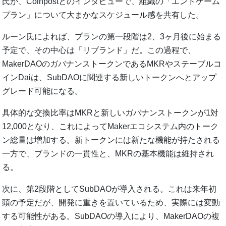
氏が、Coinpostとのインタビューで、組織の「エンドゲーム
プラン」について大まかなスケジュール感を共有した。
ルーン氏によれば、プランの第一段階は2、3ヶ月後に始まる
予定で、その中心は「リブランド」だ。この過程で、
MakerDAOのガバナンストークンであるMKRやステーブルコ
インDaiは、SubDAOに関連する新しいトークンへとアップ
グレード可能になる。
具体的な交換比率はMKRと新しいガバナンストークンが1対
12,000となり、これによってMakerエコシステム内のトーク
ン総量は増加する。新トークンには新たな機能が持たされる
一方で、ブランドの一貫性と、MKRの基本機能は維持され
る。
次に、第2段階としてSubDAOが導入される。これは来年初
頭の予定だが、開発に重きを置いているため、実際には変動
する可能性がある。SubDAOの導入により、MakerDAOの複