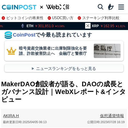
ビットコインの将来性
USDC買い方
ステーキング利率比較
株特集・関連銘柄
301,851.0
XRP
162.95
BNB
0.04
1.81
CoinPost
で今最も読まれています
暗号資産交換業者に出庫制限強化を要
請、詐欺被害防止へ 金融庁と警察庁
ニュースランキングをもっと見る
MakerDAO創設者が語る、DAOの成長と
ガバナンス設計｜WebXレポート&インタ
ビュー
AKIRA.H
仮想通貨情報
最終更新日時:
2025/04/05 06:13
公開日時:
2023/07/28 16:19