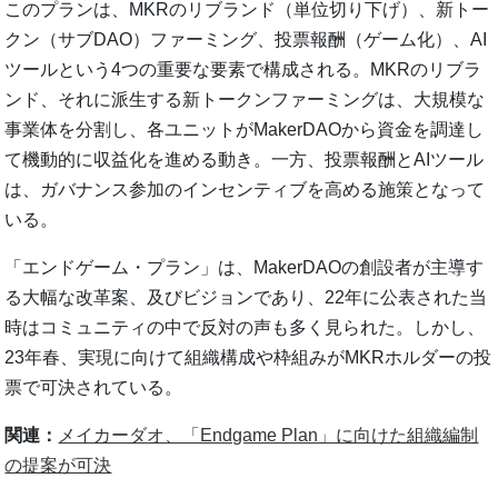
このプランは、MKRのリブランド（単位切り下げ）、新トー
クン（サブDAO）ファーミング、投票報酬（ゲーム化）、AI
ツールという4つの重要な要素で構成される。MKRのリブラ
ンド、それに派生する新トークンファーミングは、大規模な
事業体を分割し、各ユニットがMakerDAOから資金を調達し
て機動的に収益化を進める動き。一方、投票報酬とAIツール
は、ガバナンス参加のインセンティブを高める施策となって
いる。
「エンドゲーム・プラン」は、MakerDAOの創設者が主導す
る大幅な改革案、及びビジョンであり、22年に公表された当
時はコミュニティの中で反対の声も多く見られた。しかし、
23年春、実現に向けて組織構成や枠組みがMKRホルダーの投
票で可決されている。
関連：
メイカーダオ、「Endgame Plan」に向けた組織編制
の提案が可決