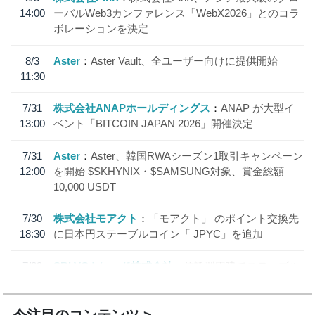
14:00
ーバルWeb3カンファレンス「WebX2026」とのコラ
ボレーションを決定
8/3
Aster
Aster Vault、全ユーザー向けに提供開始
11:30
7/31
株式会社ANAPホールディングス
ANAP が大型イ
13:00
ベント「BITCOIN JAPAN 2026」開催決定
7/31
Aster
Aster、韓国RWAシーズン1取引キャンペーン
12:00
を開始 $SKHYNIX・$SAMSUNG対象、賞金総額
10,000 USDT
7/30
株式会社モアクト
「モアクト」 のポイント交換先
18:30
に日本円ステーブルコイン「 JPYC」を追加
7/29
SBI VCトレード株式会社
信託型円建てステーブル
19:30
コイン「JPYSC」徹底解説セミナーを開催