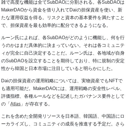
雑で高度な機能は全てSubDAOに分割される。各SubDAOは
MakerDAOから資金を借り入れてDaiの担保資産を使い、新
たな運用収益を得る。リスクと資本の基本要件を満たすこと
で、担保資産を最も効率的に配分できるようになる。
ルーン氏によれば、各SubDAOがどのように機能し、何を行
うのかはまだ具体的に決まっていない。それは各コミュニテ
ィが完全に自己決定することだ。ルーン氏は、各地域が自身
のSubDAOを設立することを期待しており、特に規制の安定
性から韓国と日本市場に注目していると明らかにした。
Daiの担保資産の運用戦略については、実物資産でもNFTで
も適用可能だ。MakerDAOには、運用戦略の安全性レベル、
評価指標、各種ルールなどを記述したガバナンス要件として
の「
Atlas
」が存在する。
これを含めた全開発リソースを日本語、韓国語、中国語にロ
ーカライズし、コミュニティの成長を推進する予定だ。さら