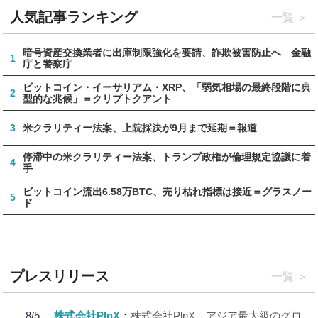
人気記事ランキング
一覧
暗号資産交換業者に出庫制限強化を要請、詐欺被害防止へ 金融
1
庁と警察庁
ビットコイン・イーサリアム・XRP、「弱気相場の最終段階に典
2
型的な兆候」＝クリプトクアント
3
米クラリティー法案、上院採決が9月まで延期＝報道
停滞中の米クラリティー法案、トランプ政権が倫理規定協議に着
4
手
ビットコイン流出6.58万BTC、売り枯れ指標は接近＝グラスノー
5
ド
プレスリリース
一覧
8/5
株式会社PlnX
株式会社PlnX、アジア最大級のグロ