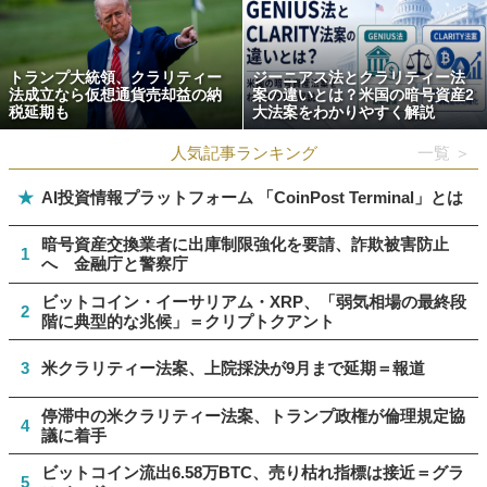
トランプ大統領、クラリティー
ジーニアス法とクラリティー法
法成立なら仮想通貨売却益の納
案の違いとは？米国の暗号資産2
税延期も
大法案をわかりやすく解説
人気記事ランキング
一覧 ＞
★
AI投資情報プラットフォーム 「CoinPost Terminal」とは
暗号資産交換業者に出庫制限強化を要請、詐欺被害防止
1
へ 金融庁と警察庁
ビットコイン・イーサリアム・XRP、「弱気相場の最終段
2
階に典型的な兆候」＝クリプトクアント
3
米クラリティー法案、上院採決が9月まで延期＝報道
停滞中の米クラリティー法案、トランプ政権が倫理規定協
4
議に着手
ビットコイン流出6.58万BTC、売り枯れ指標は接近＝グラ
5