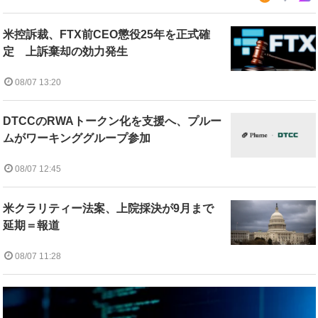
米控訴裁、FTX前CEO懲役25年を正式確
定 上訴棄却の効力発生
08/07 13:20
DTCCのRWAトークン化を支援へ、プルー
ムがワーキンググループ参加
08/07 12:45
米クラリティー法案、上院採決が9月まで
延期＝報道
08/07 11:28