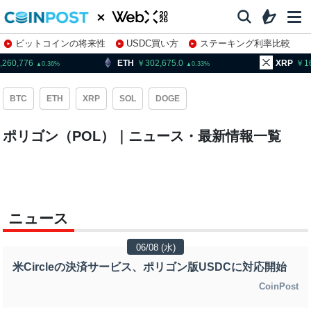
ビットコインの将来性
USDC買い方
ステーキング利率比較
株特集・関連銘柄
,260,776
ETH
302,675.0
XRP
1
0.36
0.33
BTC
ETH
XRP
SOL
DOGE
ポリゴン（POL）｜ニュース・最新情報一覧
ニュース
06/08 (水)
米Circleの決済サービス、ポリゴン版USDCに対応開始
CoinPost