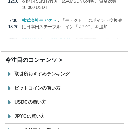
12:00
を開始 $SKHYNIX・$SAMSUNG対象、賞金総額
10,000 USDT
7/30
株式会社モアクト
「モアクト」 のポイント交換先
18:30
に日本円ステーブルコイン「 JPYC」を追加
7/29
SBI VCトレード株式会社
信託型円建てステーブル
19:30
コイン「JPYSC」徹底解説セミナーを開催
今注目のコンテンツ
取引所おすすめランキング
ビットコインの買い方
USDCの買い方
JPYCの買い方