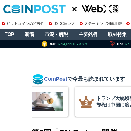
ビットコインの将来性
USDC買い方
ステーキング利率比較
TOP
新着
市況・解説
主要銘柄
取材特集
BNB
94,099.0
TRX
51.94
S
0.65
0.6
CoinPost
で今最も読まれています
統領発言、「仮想通貨主
コ
に渡さない」
を