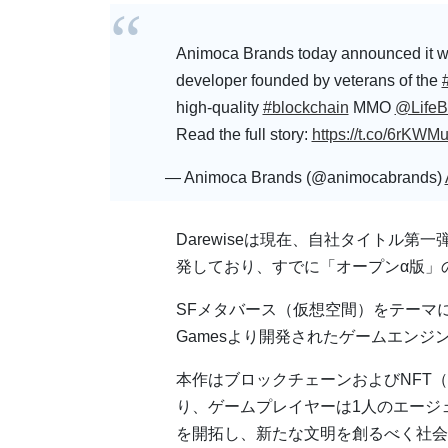
Animoca Brands today announced it wi
developer founded by veterans of the
high-quality
#blockchain
MMO
@LifeB
Read the full story:
https://t.co/6rKW
— Animoca Brands (@animocabrands)
Darewiseは現在、自社タイトル第一弾
発しており、すでに「オープンα版」の
SFメタバース（仮想空間）をテーマにした
Gamesより開発されたゲームエンジン「U
本作はブロックチェーンおよびNFT（
り、ゲームプレイヤーは1人のエージェ
を開拓し、新たな文明を創るべく社会