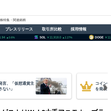
株特集・関連銘柄
プレスリリース
取引所比較
採用情報
OL
11,918.0
DOGE
11.12
HY
2.27
0.62
インチェック、1銘柄の上場廃止
発表