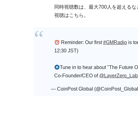
同時視聴数は、最大700人を超える
視聴はこちら。
Reminder: Our first
#GMRadio
is to
12:30 JST)
Tune in to hear about "The Future O
Co-Founder/CEO of
@LayerZero_Lab
— CoinPost Global (@CoinPost_Globa