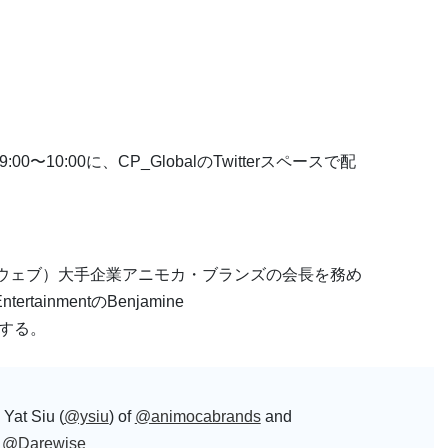
:00〜10:00に、CP_GlobalのTwitterスペースで配
型ウェブ）大手企業アニモカ・ブランズの会長を務め
tertainmentのBenjamine
招きする。
 Yat Siu (
@ysiu
) of
@animocabrands
and
f
@Darewise