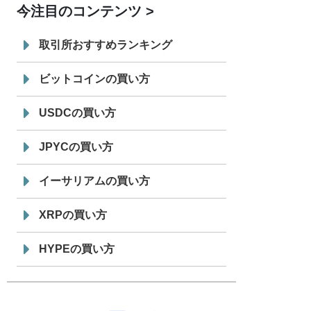
今注目のコンテンツ
7/29
SBI VCトレード株式会社
信託型円建
19:30
てステーブルコイン「JPYSC」徹底解
取引所おすすめランキング
説セミナーを開催
ビットコインの買い方
USDCの買い方
JPYCの買い方
イーサリアムの買い方
XRPの買い方
HYPEの買い方