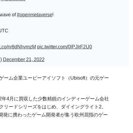
a wave of
#openmetaverse
!
 UTC
//t.co/nr8dNhvmzM
pic.twitter.com/0lPJIrF2U0
l)
December 21, 2022
手ゲーム企業ユービーアイソフト（Ubisoft）の元ゲー
が22年4月に買収した少数精鋭のインディーゲーム会社
シンクリードシリーズをはじめ、ダイイングライト2、
の開発に携わったゲーム開発者が集う欧州屈指のゲー