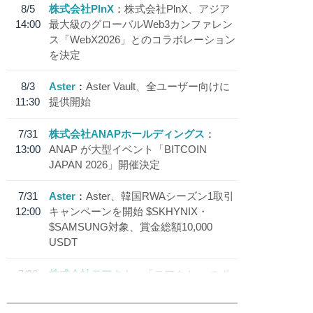
8/5
株式会社PlnX
株式会社PlnX、アジア
14:00
最大級のグローバルWeb3カンファレン
ス「WebX2026」とのコラボレーション
を決定
8/3
Aster
Aster Vault、全ユーザー向けに
11:30
提供開始
7/31
株式会社ANAPホールディングス
13:00
ANAP が大型イベント「BITCOIN
JAPAN 2026」開催決定
7/31
Aster
Aster、韓国RWAシーズン1取引
12:00
キャンペーンを開始 $SKHYNIX・
$SAMSUNG対象、賞金総額10,000
USDT
7/30
株式会社モアクト
「モアクト」 のポ
18:30
イント交換先に日本円ステーブルコイン
「 JPYC」を追加