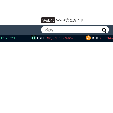
WebX完全ガイド
PE
8,609.70
BTC
10,264,410
ETH
3.64
0.31
15年間休眠のビットコインが移動、
平均取得単価は約10ドル