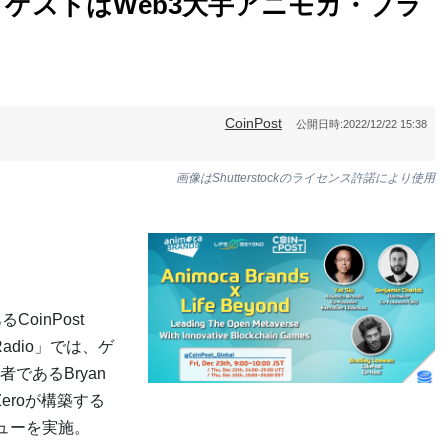
へ、ゲストはWeb3大手アニモカ・ブラ
CoinPost
公開日時:
2022/12/22 15:38
画像はShutterstockのライセンス許諾により使用
CoinPost
Radio」では、ゲ
業者であるBryan
rZeroが構築する
ューを実施。