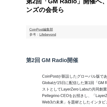
第2回「GM Radio」開催
ンズの会長ら
CoinPost編集部
参考：
Lifebeyond
第2回 GM Radio開催
CoinPostが新設したグローバル版である
Globalが15日に配信した第1回「GM 
ストとしてLayerZero Labsの共同創
Pellegrino CEOをお招きし、「Laye
Web3の未来」を題材としたインタビ