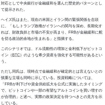
対応として中央銀行が金融緩和を選んだ歴史的パターンとし
て提示された。
ヘイズ氏はまた、現在の米国とイラン間の緊張関係を念頭
に、「もしトランプ政権がイランへの関与を深め、長期化す
れば、財政負担と市場の不安が高まり、FRBが金融緩和に舵
を切る政治的余地が生まれる」と指摘する。
このシナリオでは、ドル流動性の増加と金利低下がビットコ
イン（
BTC
）のような希少資産を強化する可能性があるとい
う。
ただし同氏は、現時点で金融緩和が確定的とは言えないとの
慎重な立場も同時に示している。投資戦略については、
「FRBが利下げや資金供給拡大を公式に実施したタイミング
で、ビットコインや一部の有望なアルトコインを買い増すの
が合理的」と述べ、実際の政策決定を待つべきとの見方を示
している。