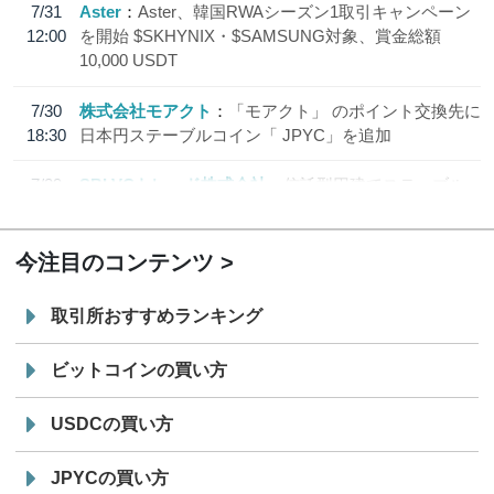
7/31
Aster
Aster、韓国RWAシーズン1取引キャンペーン
12:00
を開始 $SKHYNIX・$SAMSUNG対象、賞金総額
10,000 USDT
7/30
株式会社モアクト
「モアクト」 のポイント交換先に
18:30
日本円ステーブルコイン「 JPYC」を追加
7/29
SBI VCトレード株式会社
信託型円建てステーブル
19:30
コイン「JPYSC」徹底解説セミナーを開催
今注目のコンテンツ
取引所おすすめランキング
ビットコインの買い方
USDCの買い方
JPYCの買い方