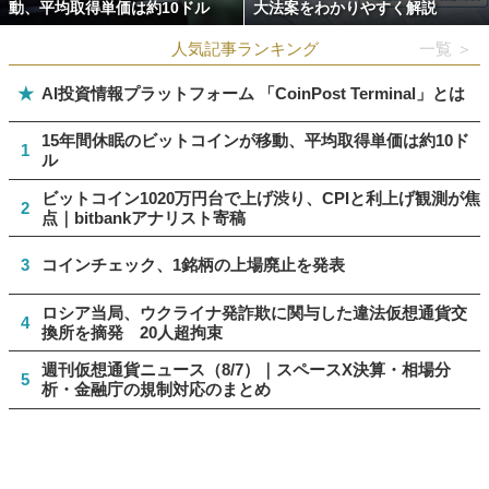
動、平均取得単価は約10ドル
大法案をわかりやすく解説
人気記事ランキング
一覧 ＞
★
AI投資情報プラットフォーム 「CoinPost Terminal」とは
15年間休眠のビットコインが移動、平均取得単価は約10ド
1
ル
ビットコイン1020万円台で上げ渋り、CPIと利上げ観測が焦
2
点｜bitbankアナリスト寄稿
3
コインチェック、1銘柄の上場廃止を発表
ロシア当局、ウクライナ発詐欺に関与した違法仮想通貨交
4
換所を摘発 20人超拘束
週刊仮想通貨ニュース（8/7）｜スペースX決算・相場分
5
析・金融庁の規制対応のまとめ