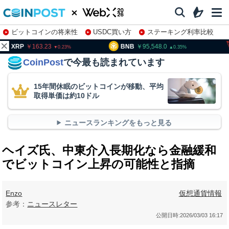
ビットコインの将来性
USDC買い方
ステーキング利率比較
株特集・関連銘柄
163.23
BNB
95,548.0
TRX
0.23
0.35
CoinPost
で今最も読まれています
15年間休眠のビットコインが移動、平均
取得単価は約10ドル
ニュースランキングをもっと見る
ヘイズ氏、中東介入長期化なら金融緩和
でビットコイン上昇の可能性と指摘
Enzo
仮想通貨情報
参考：
ニュースレター
公開日時:
2026/03/03 16:17