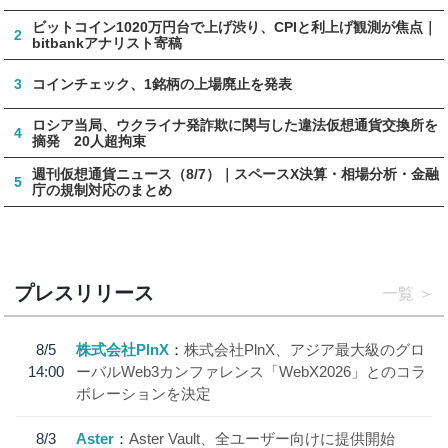
ビットコイン1020万円台で上げ渋り、CPIと利上げ観測が焦点｜
2
bitbankアナリスト寄稿
3
コインチェック、1銘柄の上場廃止を発表
ロシア当局、ウクライナ発詐欺に関与した違法仮想通貨交換所を
4
摘発 20人超拘束
週刊仮想通貨ニュース（8/7）｜スペースX決算・相場分析・金融
5
庁の規制対応のまとめ
プレスリリース
一覧
8/5
株式会社PlnX
株式会社PlnX、アジア最大級のグロ
14:00
ーバルWeb3カンファレンス「WebX2026」とのコラ
ボレーションを決定
8/3
Aster
Aster Vault、全ユーザー向けに提供開始