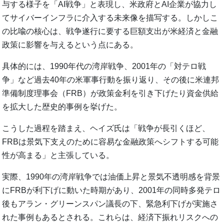
与する様子を「AI戦争」と表現し、米政府とAI企業が協力し
てサイバーインフラに介入する未来像を描写する。しかしこ
の比喩の核心は、戦争遂行に要する巨額支出が米経済と金融
政策に影響を与えるという点にある。
具体的には、1990年代の湾岸戦争、2001年の「対テロ戦
争」など過去40年の米軍事行動を振り返り、その後に米連邦
準備制度理事会（FRB）が政策金利を引き下げたり資金供給
を拡大した歴史的事例を挙げた。
こうした過程を踏まえ、ヘイズ氏は「戦争が長引くほど、
FRBは景気下支えのために容易な金融政策へシフトする可能
性が高まる」と主張している。
実際、1990年の湾岸戦争では油価上昇と景気不透明感を背景
にFRBが利下げに動いた時期があり、2001年の同時多発テロ
後もアラン・グリーンスパン議長の下、緊急利下げが実施さ
れた事例もあるとされる。これらは、経済下振れリスクへの