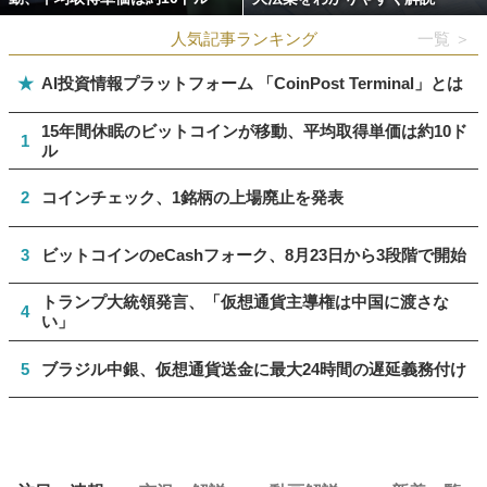
人気記事ランキング
一覧 ＞
★
AI投資情報プラットフォーム 「CoinPost Terminal」とは
15年間休眠のビットコインが移動、平均取得単価は約10ド
1
ル
2
コインチェック、1銘柄の上場廃止を発表
3
ビットコインのeCashフォーク、8月23日から3段階で開始
トランプ大統領発言、「仮想通貨主導権は中国に渡さな
4
い」
5
ブラジル中銀、仮想通貨送金に最大24時間の遅延義務付け