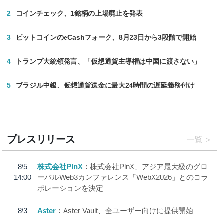
2
コインチェック、1銘柄の上場廃止を発表
3
ビットコインのeCashフォーク、8月23日から3段階で開始
4
トランプ大統領発言、「仮想通貨主導権は中国に渡さない」
5
ブラジル中銀、仮想通貨送金に最大24時間の遅延義務付け
プレスリリース
一覧
8/5
株式会社PlnX
株式会社PlnX、アジア最大級のグロ
14:00
ーバルWeb3カンファレンス「WebX2026」とのコラ
ボレーションを決定
8/3
Aster
Aster Vault、全ユーザー向けに提供開始