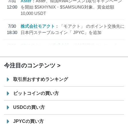
7/31
Aster
Aster、韓国RWAシーズン1取引キャンペーン
12:00
を開始 $SKHYNIX・$SAMSUNG対象、賞金総額
10,000 USDT
7/30
株式会社モアクト
「モアクト」 のポイント交換先に
18:30
日本円ステーブルコイン「 JPYC」を追加
7/29
SBI VCトレード株式会社
信託型円建てステーブル
19:30
コイン「JPYSC」徹底解説セミナーを開催
今注目のコンテンツ
取引所おすすめランキング
ビットコインの買い方
USDCの買い方
JPYCの買い方