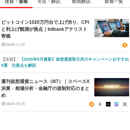
注目・速報
市況・解説
動画解説
新着一覧
ビットコイン1020万円台で上げ渋り、CPI
と利上げ観測が焦点｜bitbankアナリスト
寄稿
08/09 11:30
【注目】:
【2026年8月最新】仮想通貨取引所のキャンペーンおすすめ
9選 注意点も解説
週刊仮想通貨ニュース（8/7）｜スペースX
決算・相場分析・金融庁の規制対応のまと
め
08/09 09:25