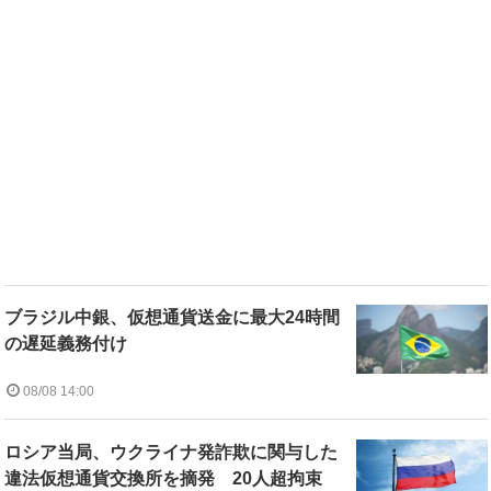
ブラジル中銀、仮想通貨送金に最大24時間
の遅延義務付け
08/08 14:00
ロシア当局、ウクライナ発詐欺に関与した
違法仮想通貨交換所を摘発 20人超拘束