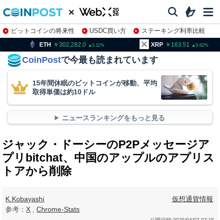
ビットコインの将来性
USDC買い方
ステーキング利率比較
株特集・関連銘柄
302,282.0
XRP
163.51
BNB
0.11
0.62
CoinPost
で今最も読まれています
15年間休眠のビットコインが移動、平均
取得単価は約10ドル
ニュースランキングをもっと見る
ジャック・ドーシーのP2Pメッセージア
プリbitchat、中国のアップルのアプリス
トアから削除
K.Kobayashi
仮想通貨情報
参考：
X
,
Chrome-Stats
公開日時:
2026/04/07 07:15