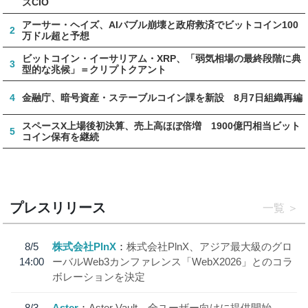
ズCIO
アーサー・ヘイズ、AIバブル崩壊と政府救済でビットコイン100
2
万ドル超と予想
ビットコイン・イーサリアム・XRP、「弱気相場の最終段階に典
3
型的な兆候」＝クリプトクアント
4
金融庁、暗号資産・ステーブルコイン課を新設 8月7日組織再編
スペースX上場後初決算、売上高ほぼ倍増 1900億円相当ビット
5
コイン保有を継続
プレスリリース
一覧
8/5
株式会社PlnX
株式会社PlnX、アジア最大級のグロ
14:00
ーバルWeb3カンファレンス「WebX2026」とのコラ
ボレーションを決定
8/3
Aster
Aster Vault、全ユーザー向けに提供開始