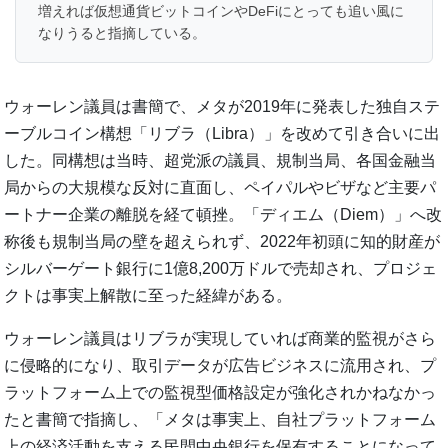
増えれば仮想通貨ビットコインやDeFiにとっても追い風に
なりうると指摘している。
ウォーレン議員は書簡で、メタが2019年に発表した独自ステ
ーブルコイン構想「リブラ（Libra）」を改めて引き合いに出
した。同構想は当時、超党派の議員、規制当局、各国金融当
局からの大規模な反対に直面し、ペイパルやビザなど主要パ
ートナー企業の離脱を経て頓挫。「ディエム（Diem）」へ改
称後も規制当局の壁を超えられず、2022年初頭に知的財産が
シルバーゲート銀行に1億8,200万ドルで売却され、プロジェ
クトは事実上解散に至った経緯がある。
ウォーレン議員はリブラが実現していれば商業的監視がさら
に侵略的になり、取引データが広告ビジネスに流用され、プ
ラットフォーム上での監視型価格設定が強化されかねなかっ
たと書簡で指摘し、「メタは事実上、自社プラットフォーム
上の経済活動を支える民間中央銀行を保有することになって