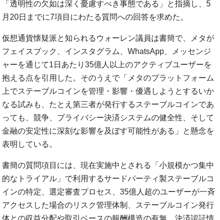
「透明性の欠如は深く憂慮すべき事態である」と指摘し、5
月20日までに7項目にわたる質問への回答を求めた。
仮想通貨懐疑派と知られるウォーレン議員は書簡で、メタが
フェイスブック、インスタグラム、WhatsApp、メッセンジ
ャーを通じて1日あたり35億人以上のアクティブユーザーを
抱える点を引用した。そのうえで「メタのプラットフォーム
上でステーブルコインを管理・影響・優遇しようとするいか
なる試みも、たとえ第三者が発行するステーブルコインであ
っても、競争、プライバシー決済システムの健全性、そして
金融の安定性に深刻な影響を及ぼす可能性がある」と懸念を
表明している。
書簡の質問項目には、現在実施中とされる「小規模かつ集中
的なトライアル」で利用するサードパーティ製ステーブルコ
インの特定、選定審査プロセス、35億人超のユーザーが一斉
アクセスした場合のリスク管理体制、ステーブルコイン発行
体との収益分配や取引ベースの報酬構造の有無、決済認証情