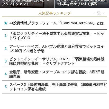
の最終段階に典型的な兆候」＝
案の違いとは？米国の暗号資産2
クリプトクアント
大法案をわかりやすく解説
人気記事ランキング
一覧 ＞
★
AI投資情報プラットフォーム 「CoinPost Terminal」とは
「仮にクラリティー法不成立でも仮想通貨は前進」＝ビッ
1
トワイズCIO
アーサー・ヘイズ、AIバブル崩壊と政府救済でビットコイ
2
ン100万ドル超と予想
ビットコイン・イーサリアム・XRP、「弱気相場の最終段
3
階に典型的な兆候」＝クリプトクアント
金融庁、暗号資産・ステーブルコイン課を新設 8月7日組
4
織再編
スペースX上場後初決算、売上高ほぼ倍増 1900億円相当ビ
5
ットコイン保有を継続