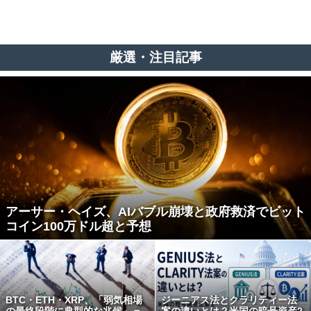
厳選・注目記事
アーサー・ヘイズ、AIバブル崩壊と政府救済でビット
コイン100万ドル超と予想
BTC・ETH・XRP、「弱気相場
ジーニアス法とクラリティー法