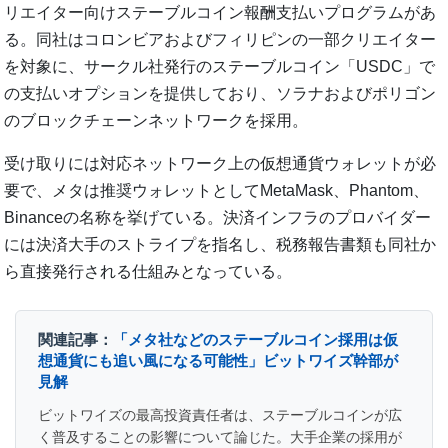
リエイター向けステーブルコイン報酬支払いプログラムがあ
る。同社はコロンビアおよびフィリピンの一部クリエイター
を対象に、サークル社発行のステーブルコイン「USDC」で
の支払いオプションを提供しており、ソラナおよびポリゴン
のブロックチェーンネットワークを採用。
受け取りには対応ネットワーク上の仮想通貨ウォレットが必
要で、メタは推奨ウォレットとしてMetaMask、Phantom、
Binanceの名称を挙げている。決済インフラのプロバイダー
には決済大手のストライプを指名し、税務報告書類も同社か
ら直接発行される仕組みとなっている。
関連記事：
「メタ社などのステーブルコイン採用は仮
想通貨にも追い風になる可能性」ビットワイズ幹部が
見解
ビットワイズの最高投資責任者は、ステーブルコインが広
く普及することの影響について論じた。大手企業の採用が