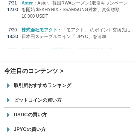
7/31
Aster
Aster、韓国RWAシーズン1取引キャンペーン
12:00
を開始 $SKHYNIX・$SAMSUNG対象、賞金総額
10,000 USDT
7/30
株式会社モアクト
「モアクト」 のポイント交換先に
18:30
日本円ステーブルコイン「 JPYC」を追加
7/29
SBI VCトレード株式会社
信託型円建てステーブル
19:30
コイン「JPYSC」徹底解説セミナーを開催
今注目のコンテンツ
取引所おすすめランキング
ビットコインの買い方
USDCの買い方
JPYCの買い方