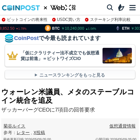
ビットコインの将来性
USDC買い方
ステーキング利率比較
株特集・関連銘柄
8,852.50
BTC
10,240,000
ETH
301
1.79
1.04
CoinPost
で今最も読まれています
「仮にクラリティー法不成立でも仮想通
貨は前進」＝ビットワイズCIO
ニュースランキングをもっと見る
ウォーレン米議員、メタのステーブルコ
イン統合を追及
ザッカーバーグCEOに7項目の回答要求
菊谷ルイス
仮想通貨情報
参考：
レター
,
X投稿
最終更新日時:
2026/05/09 05:00
公開日時:
2026/05/09 05:00