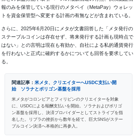
報のみを保管している現行のメタペイ（MetaPay）ウォレッ
トを資金保管型へ変更する計画の有無などが含まれている。
さらに、2025年6月20日にメタが文書回答した「メタ発行の
ステーブルコインは存在せず、将来発行する計画も現時点で
はない」との言明は現在も有効か、自社による私的通貨発行
を行わないと正式に確約するかについても回答を要求してい
る。
関連記事：
米メタ、クリエイターへUSDC支払い開
始 ソラナとポリゴン基盤を採用
米メタがコロンビアとフィリピンのクリエイターを対象
に、USDCによる報酬支払いを開始。ソラナおよびポリゴ
ン基盤を採用し、決済プロバイダーとしてストライプを指
名した。リブラの挫折から数年を経て、巨大SNSがステー
ブルコイン決済へ本格的に再参入。