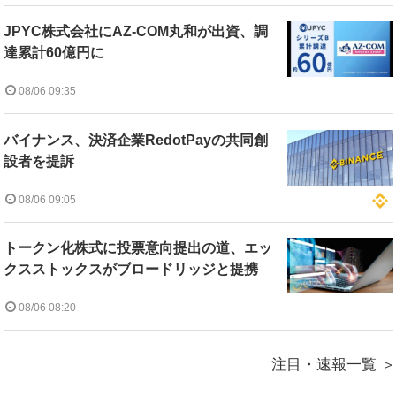
JPYC株式会社にAZ-COM丸和が出資、調
達累計60億円に
08/06 09:35
バイナンス、決済企業RedotPayの共同創
設者を提訴
08/06 09:05
トークン化株式に投票意向提出の道、エッ
クスストックスがブロードリッジと提携
08/06 08:20
注目・速報一覧