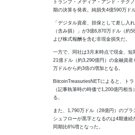
トランプ・メディア・アンド・テクノロ
期の決算を発表。純損失4億590万ド
「デジタル資産、担保として差し入れ
（含み損）」が3億6,870万ドル（
よび株式報酬を含む非現金損失だ。
一方で、同社は3月末時点で現金、短
21億ドル（約3,290億円）の金融資
万ドルから約3倍の増加となる。
BitcoinTreasuriesNETによ
（記事執筆時の時価で1,200億円相
る。
また、1,790万ドル（28億円）の
シュフローが黒字となるのは4期連続だ
同期比6%増となった。