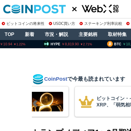
ビットコインの将来性
USDC買い方
ステーキング利率比較
TOP
新着
市況・解説
主要銘柄
取材特集
HYPE
8,819.90
BTC
10,24
2.71
CoinPost
で今最も読まれています
バブル崩壊と
ビットコイン・
100万ドル
XRP、「弱気
的な兆候」＝ク