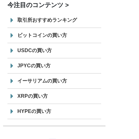
今注目のコンテンツ
7/29
SBI VCトレード株式会社
信託型円建
19:30
てステーブルコイン「JPYSC」徹底解
取引所おすすめランキング
説セミナーを開催
ビットコインの買い方
USDCの買い方
JPYCの買い方
イーサリアムの買い方
XRPの買い方
HYPEの買い方