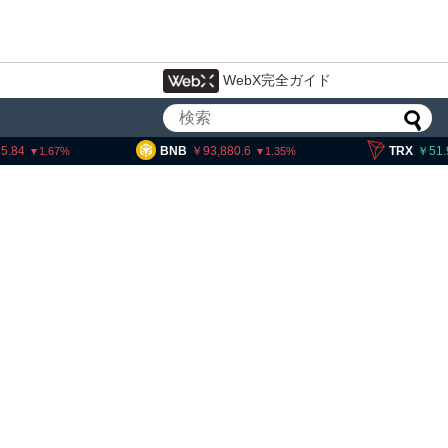
WebX完全ガイド
4
BNB
93,880.6
TRX
51.93
1.67
1.35
交換業者に出庫制限強化を
欺被害防止へ 金融庁と警