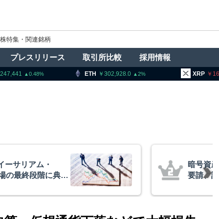
株特集・関連銘柄
プレスリリース
取引所比較
採用情報
7,441
ETH
302,928.0
XRP
165.8
0.48
2
イーサリアム・
暗号資産
相場の最終段階に典型
要請、詐
リプトクアント
察庁