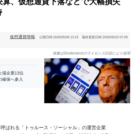
期決算、仮想通貨下落などで大幅損失
持
仮想通貨情報
公開日時:
2026/05/09 13:15
最終更新日時:
2026/05/23 07:09
画像はShutterstockのライセンス許諾により使用
上場企業13位
力確保へ参入
と呼ばれる「トゥルース・ソーシャル」の運営企業