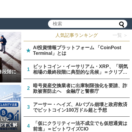
人気記事ランキング
一覧 ＞
AI投資情報プラットフォーム 「CoinPost
★
Terminal」とは
ビットコイン・イーサリアム・XRP、「弱気
1
終段階に
相場の最終段階に典型的な兆候」＝クリプト
クアント
暗号資産交換業者に出庫制限強化を要請、詐
2
欺被害防止へ 金融庁と警察庁
アーサー・ヘイズ、AIバブル崩壊と政府救済
3
でビットコイン100万ドル超と予想
違いと
「仮にクラリティー法不成立でも仮想通貨は
やすく解
4
前進」＝ビットワイズCIO