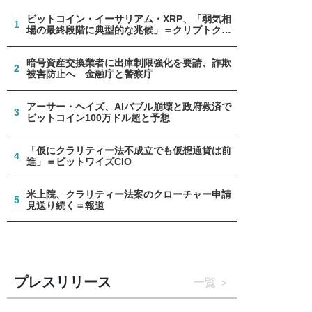
ビットコイン・イーサリアム・XRP、「弱気相
1
場の最終段階に典型的な兆候」＝クリプトクア
ント
暗号資産交換業者に出庫制限強化を要請、詐欺
2
被害防止へ 金融庁と警察庁
アーサー・ヘイズ、AIバブル崩壊と政府救済で
3
ビットコイン100万ドル超と予想
「仮にクラリティー法不成立でも仮想通貨は前
4
進」＝ビットワイズCIO
米上院、クラリティー法案のクローチャー申請
5
見送り続く＝報道
プレスリリース
一覧