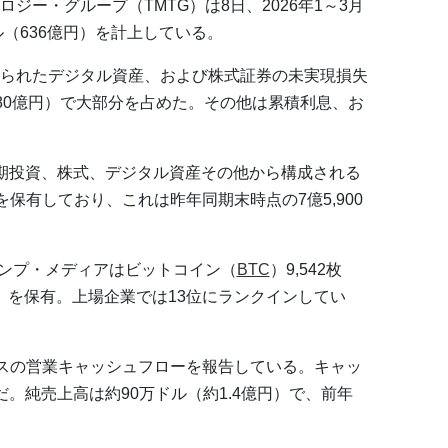
ジー・グループ（TMTG）は8日、2026年1～3月
ル（636億円）を計上している。
られたデジタル資産、および株式証券の未実現損失
約580億円）で大部分を占めた。その他は累積利息、お
期投資、株式、デジタル資産その他から構成される
産を保有しており、これは昨年同期末時点の7億5,900
ると、トランプ・メディアはビットコイン（
BTC
）9,542枚
当）を保有。上場企業では13位にランクインしてい
プラスの営業キャッシュフローを報告している。キャッ
。純売上高は約90万ドル（約1.4億円）で、前年