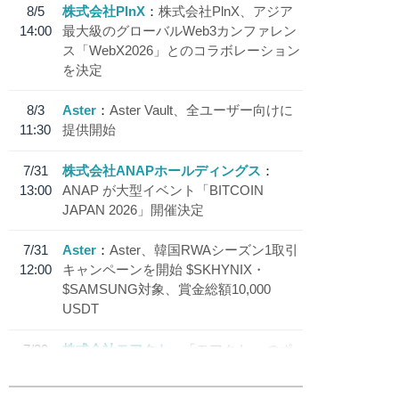
8/5
株式会社PlnX
株式会社PlnX、アジア
14:00
最大級のグローバルWeb3カンファレン
ス「WebX2026」とのコラボレーション
を決定
8/3
Aster
Aster Vault、全ユーザー向けに
11:30
提供開始
7/31
株式会社ANAPホールディングス
13:00
ANAP が大型イベント「BITCOIN
JAPAN 2026」開催決定
7/31
Aster
Aster、韓国RWAシーズン1取引
12:00
キャンペーンを開始 $SKHYNIX・
$SAMSUNG対象、賞金総額10,000
USDT
7/30
株式会社モアクト
「モアクト」 のポ
18:30
イント交換先に日本円ステーブルコイン
「 JPYC」を追加