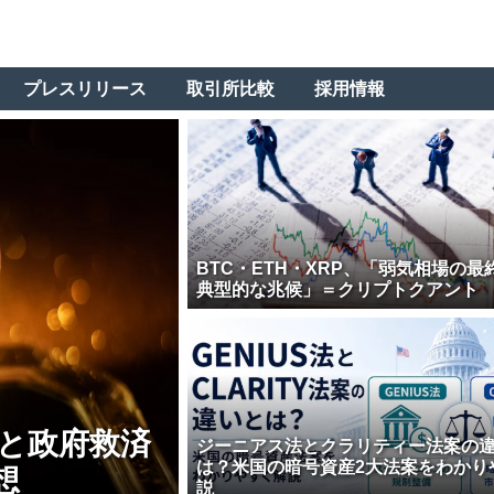
プレスリリース
取引所比較
採用情報
BTC・ETH・XRP、「弱気相場の最
典型的な兆候」＝クリプトクアント
壊と政府救済
ジーニアス法とクラリティー法案の
は？米国の暗号資産2大法案をわかり
想
説