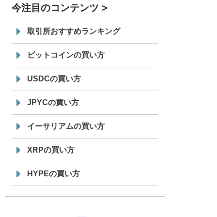
今注目のコンテンツ
7/29
SBI VCトレード株式会社
信託型円建
19:30
てステーブルコイン「JPYSC」徹底解
取引所おすすめランキング
説セミナーを開催
ビットコインの買い方
USDCの買い方
JPYCの買い方
イーサリアムの買い方
XRPの買い方
HYPEの買い方