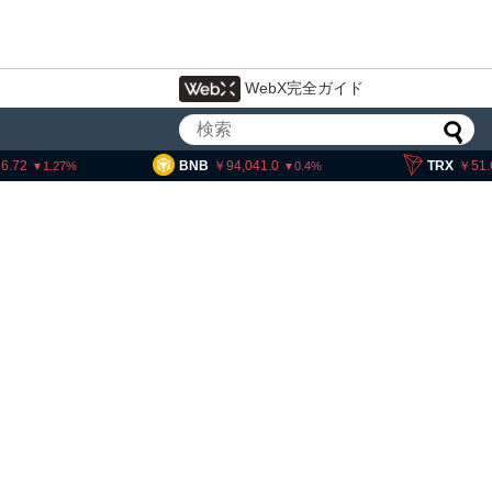
WebX完全ガイド
BNB
94,041.0
TRX
51.64
0.4
0.26
アーサー・ヘイズ、AIバブル崩壊と
政府救済でビットコイン100万ドル
超と予想