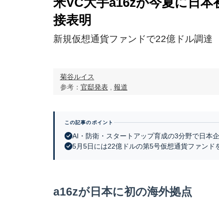
米VC大手a16zが今夏に日
接表明
新規仮想通貨ファンドで22億ドル調達
菊谷ルイス
参考：
官邸発表
,
報道
この記事のポイント
AI・防衛・スタートアップ育成の3分野で日本
5月5日には22億ドルの第5号仮想通貨ファンド
a16zが日本に初の海外拠点