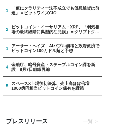
「仮にクラリティー法不成立でも仮想通貨は前
1
進」＝ビットワイズCIO
ビットコイン・イーサリアム・XRP、「弱気相
2
場の最終段階に典型的な兆候」＝クリプトクア
ント
アーサー・ヘイズ、AIバブル崩壊と政府救済で
3
ビットコイン100万ドル超と予想
金融庁、暗号資産・ステーブルコイン課を新
4
設 8月7日組織再編
スペースX上場後初決算、売上高ほぼ倍増
5
1900億円相当ビットコイン保有を継続
プレスリリース
一覧