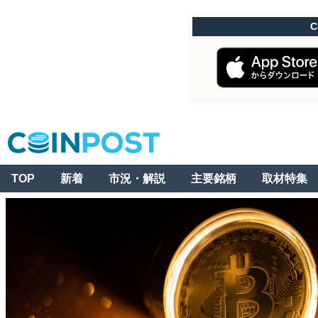
C
TOP
新着
市況・解説
主要銘柄
取材特集