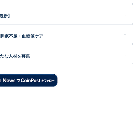
→
最新】
→
・睡眠不足・血糖値ケア
→
新たな人材を募集