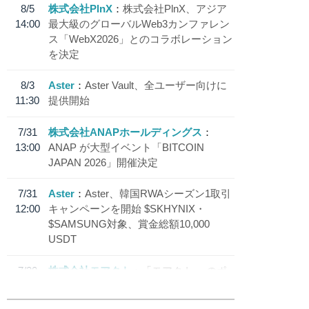
8/5
株式会社PlnX
株式会社PlnX、アジア
14:00
最大級のグローバルWeb3カンファレン
ス「WebX2026」とのコラボレーション
を決定
8/3
Aster
Aster Vault、全ユーザー向けに
11:30
提供開始
7/31
株式会社ANAPホールディングス
13:00
ANAP が大型イベント「BITCOIN
JAPAN 2026」開催決定
7/31
Aster
Aster、韓国RWAシーズン1取引
12:00
キャンペーンを開始 $SKHYNIX・
$SAMSUNG対象、賞金総額10,000
USDT
7/30
株式会社モアクト
「モアクト」 のポ
18:30
イント交換先に日本円ステーブルコイン
「 JPYC」を追加