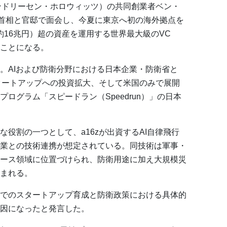
アンドリーセン・ホロウィッツ）の共同創業者ベン・
苗首相と官邸で面会し、今夏に東京へ初の海外拠点を
（約16兆円）超の資産を運用する世界最大級のVC
ことになる。
。AIおよび防衛分野における日本企業・防衛省と
スタートアップへの投資拡大、そして米国のみで展開
ログラム「スピードラン（Speedrun）」の日本
役割の一つとして、a16zが出資するAI自律飛行
業との技術連携が想定されている。同技術は軍事・
ース領域に位置づけられ、防衛用途に加え大規模災
まれる。
でのスタートアップ育成と防衛政策における具体的
因になったと発言した。