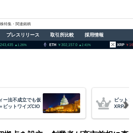
株特集・関連銘柄
プレスリリース
取引所比較
採用情報
ETH
302,157.0
XRP
166.72
2.41
1.27
ットコイン・イーサリアム・
RP、「弱気相場の最終段階に典型
な兆候」＝クリプトクアント