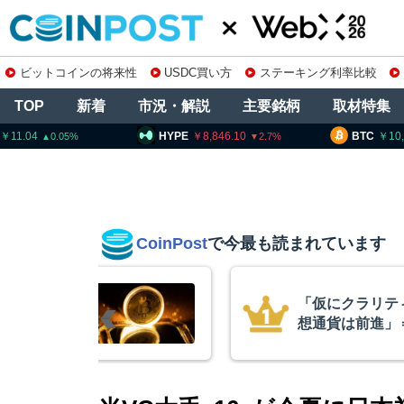
ビットコインの将来性
USDC買い方
ステーキング利率比較
TOP
新着
市況・解説
主要銘柄
取材特集
HYPE
8,846.10
BTC
10,243,435
2.7
1.26
CoinPost
で今最も読まれています
ラリティー法不成立でも仮
ビ
前進」＝ビットワイズCIO
X
的