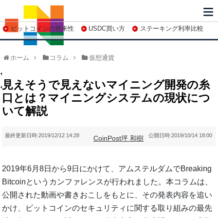
ビットコインの将来性
USDC買い方
ステーキング利率比較
株特集・関連銘柄
ホーム
コラム
仮想通貨
見えそうで見えないマイニング開発の糸
口とは？マイニングシステムの現状につ
いて解説
最終更新日時:
2019/12/12 14:28
公開日時:
2019/10/14 18:00
CoinPost
坪 和樹
2019年6月8日から9日にかけて、アムステルダムでBreaking
Bitcoinというカンファレンスが行われました。本コラムは、
公開された動画や書きおこしをもとに、その発表内容を追い
かけ、ビットコインのセキュリティに関する取り組みの最先