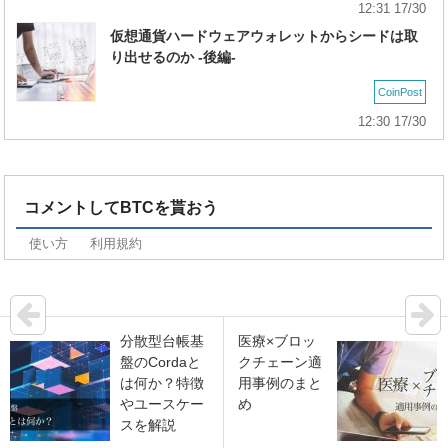
12:31 17/30
仮想通貨ハードウェアウォレットからシードは取
り出せるのか -後編-
CoinPost
12:30 17/30
コメントしてBTCを貰おう
使い方
利用規約
分散型台帳基
医療×ブロッ
盤のCordaと
クチェーン適
は何か？特徴
用事例のまと
やユースケー
め
スを解説