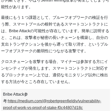
が判断できず、やはりSelfish Mining攻撃が発生してしまう可
能性があります。
最後にもう１つ課題として、プルーフオブワークの検証を行
う際、スマートプールの根幹であるスマートコントラクトに
は、Bribe Attackの可能性が存在しています。簡単に説明する
と、これは、攻撃者が秘密の長いチェーンを構築し、自分の
支出トランザクションを後から遡って取り消す、というプル
ーフオブステークの脆弱性につながる攻撃です。
クロスチェーンを攻撃する場合、マイナーは参加する方にイ
ンセンティブが発生します。スマートコントラクトに対応す
るブロックチェーン上では、適切なモニタリング以外に検出
する方法が今ところ存在していません。
Bribe Attack参
考:
https://medium.com/@robertgreenfieldiv/vulnerability-
proof-of-work-vs-proof-of-stake-f0c44807d18c