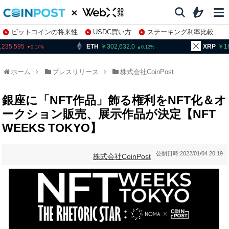
ビットコインの将来性
USDC買い方
ステーキング利率比較
株特集・関連銘柄
ETH
302,632.0
XRP
164.07
0.12
0.53
ホーム
プレスリリース
株式会社CoinPost
銀座に「NFT作品」飾る権利をNFT化＆オ
ークション販売、展示作品が決定【NFT
WEEKS TOKYO】
公開日時:
2022/01/04 20:19
株式会社CoinPost