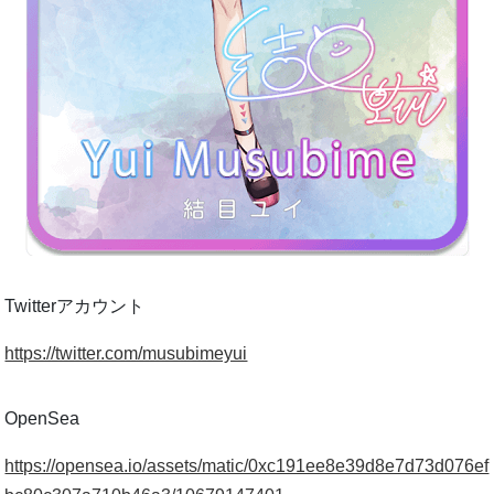
Twitterアカウント
https://twitter.com/musubimeyui
OpenSea
https://opensea.io/assets/matic/0xc191ee8e39d8e7d73d076ef