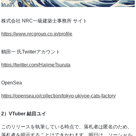
株式会社 NRC一級建築士事務所 サイト
https://www.nrcgroup.co.jp/profile
鶴田一 氏Twitterアカウント
https://twitter.com/HajimeTsuruta
OpenSea
https://opensea.io/collection/tokyo-ukiyoe-cats-factory
2）VTuber 結目ユイ
このリリースを執筆している時点で、落札者は匿名のため、
落札者を明示することはできかねます。明日は、ソーシャル