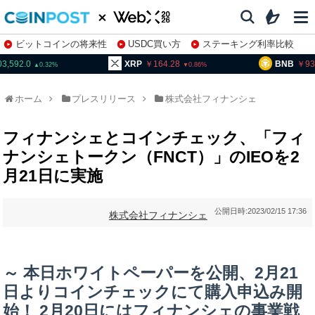
ビットコインの将来性
USDC買い方
ステーキング利率比較
株特集・関連銘柄
03,592.0
XRP
164.28
BNB
93
0.32
0.86
ホーム
プレスリリース
株式会社フィナンシェ
フィナンシェとコインチェック、「フィ
ナンシェトークン（FNCT）」のIEOを2
月21日に実施
公開日時:
2023/02/15 17:36
株式会社フィナンシェ
～ 本日ホワイトペーパーを公開、2月21
日よりコインチェックにて購入申込み開
始！ 2月20日にはフィナンシェの事業戦