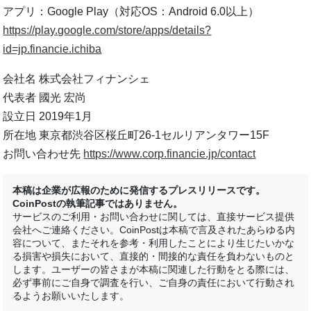
アプリ：Google Play（対応OS：Android 6.0以上）
https://play.google.com/store/apps/details?
id=jp.financie.ichiba
会社名 株式会社フィナンシェ
代表者 國光 宏尚
設立日 2019年1月
所在地 東京都渋谷区桜丘町26-1セルリアンタワー15F
お問い合わせ先
https://www.corp.financie.jp/contact
本稿は企業が広報のために発信するプレスリリースです。
CoinPostの執筆記事ではありません。
サービスのご利用・お問い合わせに関しては、直接サービス提供
会社へご連絡ください。CoinPostは本稿で言及されたあらゆる内
容について、またそれを参考・利用したことにより生じたいかな
る損害や損失において、直接的・間接的な責任を負わないものと
します。ユーザーの皆さまが本稿に関連した行動をとる際には、
必ず事前にご自身で調査を行い、ご自身の責任において行動され
るようお願いいたします。