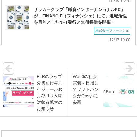
01/19 16:30
サッカークラブ「鎌倉インターナショナルFC」
が、FiNANCiE（フィナンシェ）にて、地域活性
を目的としたNFT発行と無償提供を開催！
株式会社フィナンシェ
12/17 19:00
FLRのラップ
Web3の社会
分初回付与ス
実装を目指し
ケジュールお
てソフトバン
よびFLR入庫
クがOasysに
対象者拡大の
参画
お知らせ