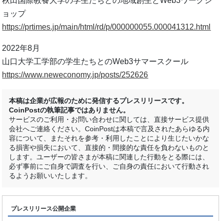
秋田国際教養大学の学生たちとの地域創生とWeb3ワークシ
ョップ
https://prtimes.jp/main/html/rd/p/000000055.000041312.html
2022年8月
山口大学工学部の学生たちとのWeb3サマースクール
https://www.neweconomy.jp/posts/252626
本稿は企業が広報のために発信するプレスリリースです。
CoinPostの執筆記事ではありません。
サービスのご利用・お問い合わせに関しては、直接サービス提供
会社へご連絡ください。CoinPostは本稿で言及されたあらゆる内
容について、またそれを参考・利用したことにより生じたいかな
る損害や損失において、直接的・間接的な責任を負わないものと
します。ユーザーの皆さまが本稿に関連した行動をとる際には、
必ず事前にご自身で調査を行い、ご自身の責任において行動され
るようお願いいたします。
プレスリリース公開企業