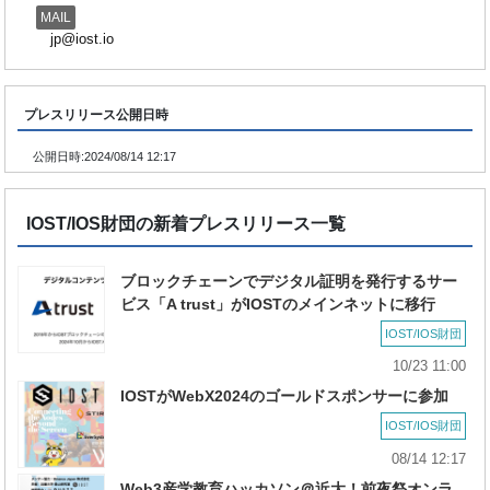
MAIL
jp@iost.io
プレスリリース公開日時
公開日時:
2024/08/14 12:17
IOST/IOS財団の新着プレスリリース一覧
ブロックチェーンでデジタル証明を発行するサー
ビス「A trust」がIOSTのメインネットに移行
IOST/IOS財団
10/23 11:00
IOSTがWebX2024のゴールドスポンサーに参加
IOST/IOS財団
08/14 12:17
Web3産学教育ハッカソン＠近大！前夜祭オンラ