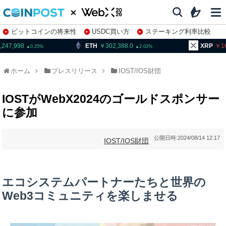
ビットコインの将来性
USDC買い方
ステーキング利率比較
株特集・関連銘柄
,247,998
ETH
302,388.0
XRP
1
0.25
2.02
ホーム
プレスリリース
IOST/IOS財団
IOSTがWebX2024のゴールドスポンサー
に参加
公開日時:
2024/08/14 12:17
IOST/IOS財団
エコシステムパートナーたちと世界の
Web3コミュニティを楽しませる