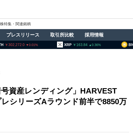
株特集・関連銘柄
プレスリリース
取引所比較
採用情報
2,272.0
XRP
163.84
BNB
95
0.01
0.36
t
号資産レンディング」HARVEST
レシリーズAラウンド前半で8850万