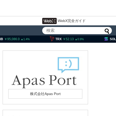
WebX完全ガイド
,086.0
TRX
52.13
SOL
11,9
1.4
0.9
株式会社Apas Port