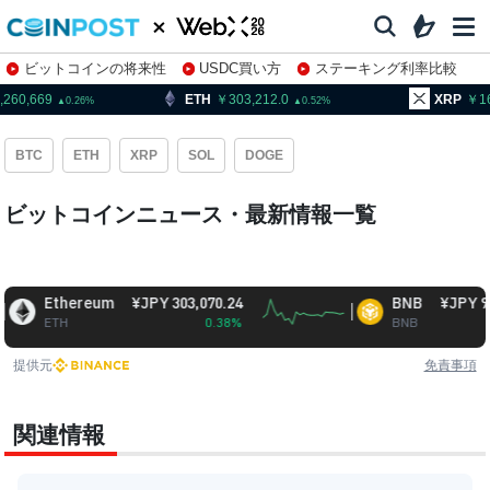
ビットコインの将来性
USDC買い方
ステーキング利率比較
株特集・関連銘柄
0,669
ETH
303,212.0
XRP
163.
0.26
0.52
BTC
ETH
XRP
SOL
DOGE
ビットコインニュース・最新情報一覧
Ethereum
¥JPY 303,070.24
BNB
¥JPY 93,947.
ETH
0.38%
BNB
0.9
提供元
免責事項
関連情報