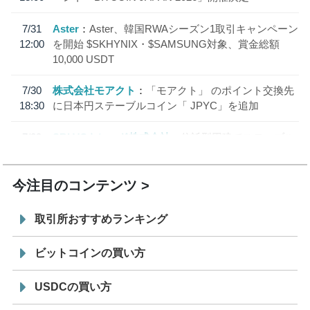
7/31
Aster
Aster、韓国RWAシーズン1取引キャンペーン
12:00
を開始 $SKHYNIX・$SAMSUNG対象、賞金総額
10,000 USDT
7/30
株式会社モアクト
「モアクト」 のポイント交換先
18:30
に日本円ステーブルコイン「 JPYC」を追加
7/29
SBI VCトレード株式会社
信託型円建てステーブル
19:30
コイン「JPYSC」徹底解説セミナーを開催
今注目のコンテンツ
取引所おすすめランキング
ビットコインの買い方
USDCの買い方