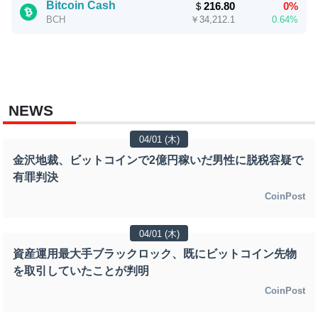
Bitcoin Cash
＄
216.80
0%
￥
34,212.1
0.64%
BCH
NEWS
04/01 (木)
金沢地裁、ビットコインで2億円稼いだ男性に脱税容疑で
有罪判決
CoinPost
04/01 (木)
資産運用最大手ブラックロック、既にビットコイン先物
を取引していたことが判明
CoinPost