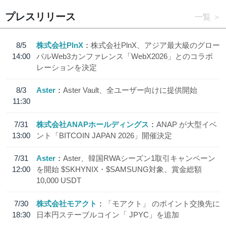
プレスリリース
一覧
8/5
株式会社PlnX
株式会社PlnX、アジア最大級のグロー
14:00
バルWeb3カンファレンス「WebX2026」とのコラボ
レーションを決定
8/3
Aster
Aster Vault、全ユーザー向けに提供開始
11:30
7/31
株式会社ANAPホールディングス
ANAP が大型イベ
13:00
ント「BITCOIN JAPAN 2026」開催決定
7/31
Aster
Aster、韓国RWAシーズン1取引キャンペーン
12:00
を開始 $SKHYNIX・$SAMSUNG対象、賞金総額
10,000 USDT
7/30
株式会社モアクト
「モアクト」 のポイント交換先に
18:30
日本円ステーブルコイン「 JPYC」を追加