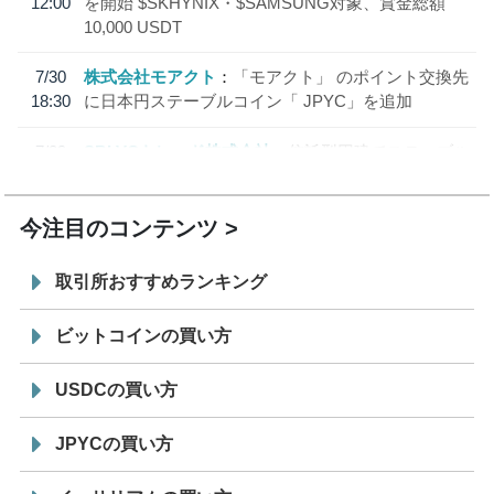
12:00
を開始 $SKHYNIX・$SAMSUNG対象、賞金総額
10,000 USDT
7/30
株式会社モアクト
「モアクト」 のポイント交換先
18:30
に日本円ステーブルコイン「 JPYC」を追加
7/29
SBI VCトレード株式会社
信託型円建てステーブル
19:30
コイン「JPYSC」徹底解説セミナーを開催
今注目のコンテンツ
取引所おすすめランキング
ビットコインの買い方
USDCの買い方
JPYCの買い方