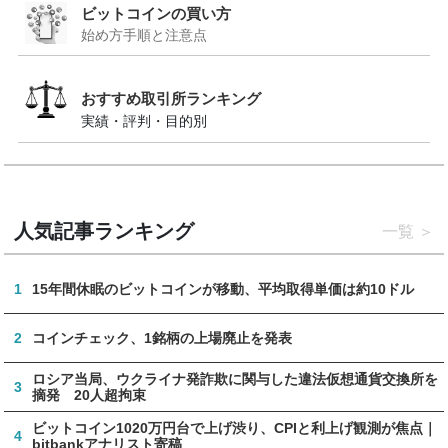
ビットコインの買い方
始め方手順と注意点
おすすめ取引所ランキング
実績・評判・目的別
人気記事ランキング
一覧
1
15年間休眠のビットコインが移動、平均取得単価は約10ドル
2
コインチェック、1銘柄の上場廃止を発表
ロシア当局、ウクライナ発詐欺に関与した違法仮想通貨交換所を
3
摘発 20人超拘束
ビットコイン1020万円台で上げ渋り、CPIと利上げ観測が焦点｜
4
bitbankアナリスト寄稿