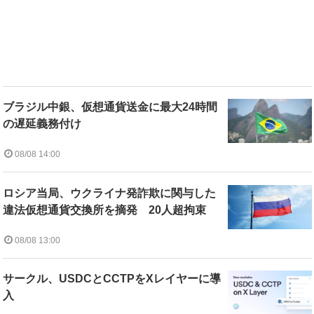
ブラジル中銀、仮想通貨送金に最大24時間
の遅延義務付け
08/08 14:00
ロシア当局、ウクライナ発詐欺に関与した
違法仮想通貨交換所を摘発 20人超拘束
08/08 13:00
サークル、USDCとCCTPをXレイヤーに導
入