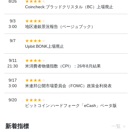
8/26
Coincheck:ブラッドクリスタル（BC）上場廃止
9/3
3:00
地区連銀景況報告（ベージュブック）
9/7
Upbit:BONK上場廃止
9/11
21:30
米消費者物価指数（CPI）：26年8月結果
9/17
3:00
米連邦公開市場委員会（FOMC）政策金利発表
9/20
ビットコイン:ハードフォーク「eCash」ベータ版
新着指標
一覧