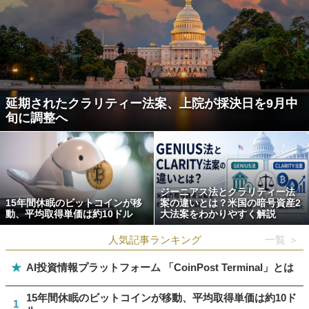
延期されたクラリティー法案、上院が採決日を9月中
旬に調整へ
ジーニアス法とクラリティー法
15年間休眠のビットコインが移
案の違いとは？米国の暗号資産2
動、平均取得単価は約10ドル
大法案をわかりやすく解説
人気記事ランキング
一覧 ＞
★
AI投資情報プラットフォーム 「CoinPost Terminal」とは
15年間休眠のビットコインが移動、平均取得単価は約10ド
1