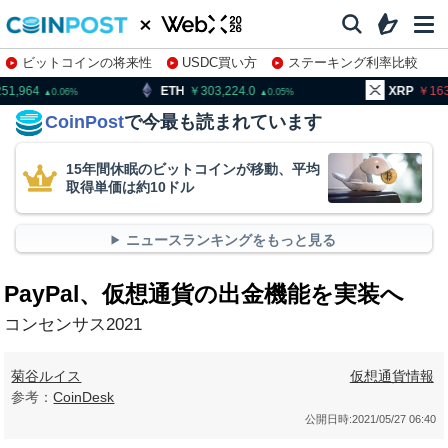
ビットコインの将来性
USDC買い方
ステーキング利率比較
株特集・関連銘柄
ETH
303,224.0
XRP
163.49
0.05
0.07
CoinPost
で今最も読まれています
15年間休眠のビットコインが移動、平均
取得単価は約10ドル
ニュースランキングをもっと見る
PayPal、仮想通貨の出金機能を実装へ
コンセンサス2021
菊谷ルイス
仮想通貨情報
参考：
CoinDesk
公開日時:
2021/05/27 06:40