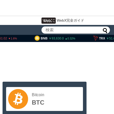
WebX完全ガイド
BNB
93,630.0
TRX
51.68
1.6
0.32
Bitcoin
BTC