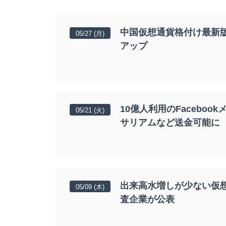
中国仮想通貨格付け最新版(
05/27 (月)
アップ
10億人利用のFaceboo
05/21 (火)
サリアムなど送金可能に
出来高水増しが少ない仮想
05/09 (木)
査企業が公表