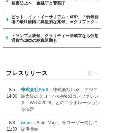
3
被害防止へ 金融庁と警察庁
ビットコイン・イーサリアム・XRP、「弱気相
4
場の最終段階に典型的な兆候」＝クリプトクア
ント
トランプ大統領、クラリティー法成立なら仮想
5
通貨売却益の納税延期も
プレスリリース
一覧
8/5
株式会社PlnX
株式会社PlnX、アジア
14:00
最大級のグローバルWeb3カンファレン
ス「WebX2026」とのコラボレーション
を決定
8/3
Aster
Aster Vault、全ユーザー向けに
11:30
提供開始