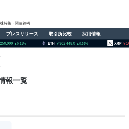
株特集・関連銘柄
プレスリリース
取引所比較
採用情報
000
ETH
302,448.0
XRP
161.02
0.91
0.69
情報一覧