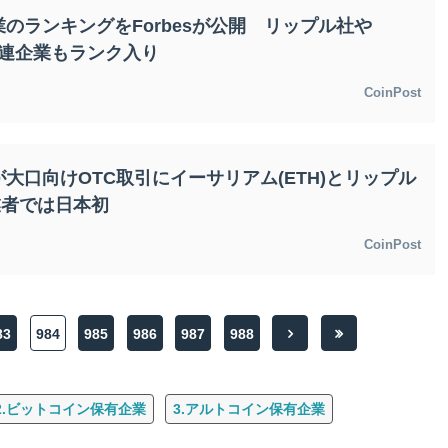
のランキングをForbesが公開 リップル社や
貨関連企業もランク入り
CoinPost
大口向けOTC取引にイーサリアム(ETH)とリップル
業者では日本初
CoinPost
83
984
985
986
987
988
2.ビットコイン保有企業
3.アルトコイン保有企業