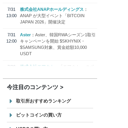
7/31
株式会社ANAPホールディングス
13:00
ANAP が大型イベント「BITCOIN
JAPAN 2026」開催決定
7/31
Aster
Aster、韓国RWAシーズン1取引
12:00
キャンペーンを開始 $SKHYNIX・
$SAMSUNG対象、賞金総額10,000
USDT
7/30
株式会社モアクト
「モアクト」 のポ
18:30
イント交換先に日本円ステーブルコイン
「 JPYC」を追加
今注目のコンテンツ
7/29
SBI VCトレード株式会社
信託型円建
19:30
てステーブルコイン「JPYSC」徹底解
取引所おすすめランキング
説セミナーを開催
ビットコインの買い方