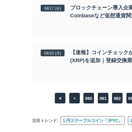
ブロックチェーン導入企業
04/17 (水)
Coinbaseなど仮想通
【速報】コインチェックが
04/15 (月)
(XRP)を追加｜登録交換
980
981
982
9
注目トレンド:
1.円ステーブルコイン「JPYC」