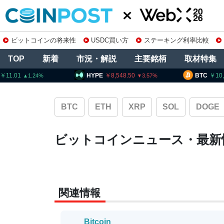
ビットコインの将来性
USDC買い方
ステーキング利率比較
TOP
新着
市況・解説
主要銘柄
取材特集
HYPE
8,548.50
BTC
10,250,
3.57
BTC
ETH
XRP
SOL
DOGE
ビットコインニュース・最新
関連情報
Bitcoin