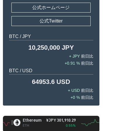
公式ホームページ
公式Twitter
BTC / JPY
10,250,000 JPY
JPY
0.91 %
BTC / USD
64953.6 USD
USD
0 %
Ethereum
¥JPY 301,910.29
BNB
¥JPY 93,422
ETH
0.55%
BNB
-0.