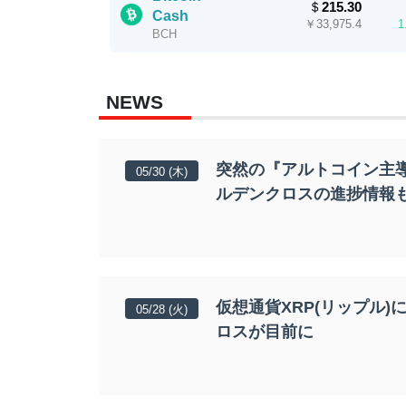
＄
215.30
Cash
￥
33,975.4
1
BCH
NEWS
突然の『アルトコイン主
05/30 (木)
ルデンクロスの進捗情報
仮想通貨XRP(リップル)
05/28 (火)
ロスが目前に
Bitcoin
¥JPY 10,
BTC