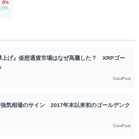
0%
.23%
導上げ』仮想通貨市場はなぜ高騰した？ XRPゴー
も
CoinPost
に強気相場のサイン 2017年末以来初のゴールデンク
CoinPost
231,643.41
XRP
¥JPY 160.80
0.82%
XRP
-1.61%