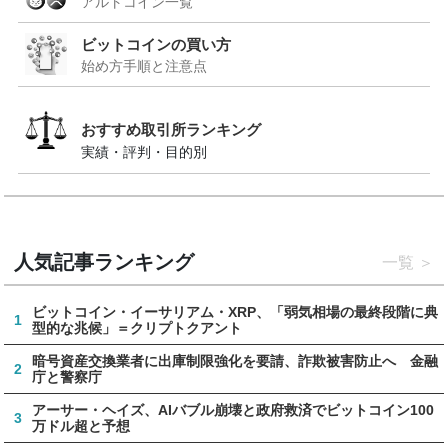
アルトコイン一覧
ビットコインの買い方
始め方手順と注意点
おすすめ取引所ランキング
実績・評判・目的別
人気記事ランキング
一覧
ビットコイン・イーサリアム・XRP、「弱気相場の最終段階に典
1
型的な兆候」＝クリプトクアント
暗号資産交換業者に出庫制限強化を要請、詐欺被害防止へ 金融
2
庁と警察庁
アーサー・ヘイズ、AIバブル崩壊と政府救済でビットコイン100
3
万ドル超と予想