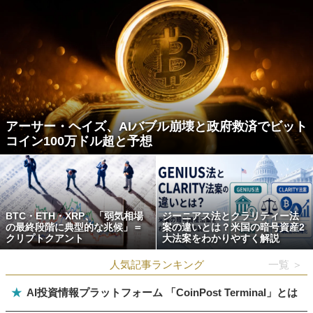
アーサー・ヘイズ、AIバブル崩壊と政府救済でビット
コイン100万ドル超と予想
BTC・ETH・XRP、「弱気相場
ジーニアス法とクラリティー法
の最終段階に典型的な兆候」＝
案の違いとは？米国の暗号資産2
クリプトクアント
大法案をわかりやすく解説
人気記事ランキング
一覧 ＞
★
AI投資情報プラットフォーム 「CoinPost Terminal」とは