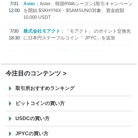
7/31
Aster
Aster、韓国RWAシーズン1取引キャンペーン
12:00
を開始 $SKHYNIX・$SAMSUNG対象、賞金総額
10,000 USDT
7/30
株式会社モアクト
「モアクト」 のポイント交換先
18:30
に日本円ステーブルコイン「 JPYC」を追加
7/29
SBI VCトレード株式会社
信託型円建てステーブル
19:30
コイン「JPYSC」徹底解説セミナーを開催
今注目のコンテンツ
取引所おすすめランキング
ビットコインの買い方
USDCの買い方
JPYCの買い方