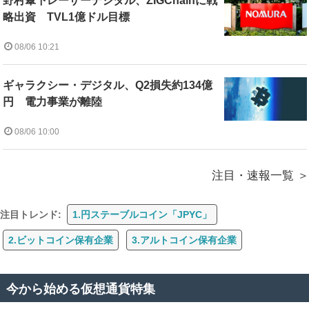
野村傘下レーザーデジタル、ZIGChainに戦
略出資 TVL1億ドル目標
08/06 10:21
ギャラクシー・デジタル、Q2損失約134億
円 電力事業が離陸
08/06 10:00
注目・速報一覧
注目トレンド:
1.円ステーブルコイン「JPYC」
2.ビットコイン保有企業
3.アルトコイン保有企業
今から始める仮想通貨特集