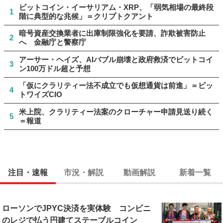
ビットコイン・イーサリアム・XRP、「弱気相場の最終段
1
階に典型的な兆候」＝クリプトクアント
暗号資産交換業者に出庫制限強化を要請、詐欺被害防止
2
へ 金融庁と警察庁
アーサー・ヘイズ、AIバブル崩壊と政府救済でビットコイ
3
ン100万ドル超と予想
「仮にクラリティー法不成立でも仮想通貨は前進」＝ビッ
4
トワイズCIO
米上院、クラリティー法案のクローチャー申請見送り続く
5
＝報道
注目・速報
市況・解説
動画解説
新着一覧
ローソンでJPYC決済を実体験 コンビニ
のレジで払う円建てステーブルコイン