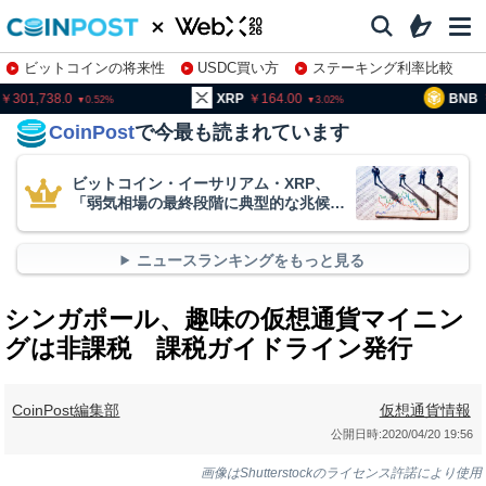
ビットコインの将来性
USDC買い方
ステーキング利率比較
株特集・関連銘柄
01,738.0
XRP
164.00
BNB
94
0.52
3.02
CoinPost
で今最も読まれています
ビットコイン・イーサリアム・XRP、
「弱気相場の最終段階に典型的な兆候」
＝クリプトクアント
ニュースランキングをもっと見る
シンガポール、趣味の仮想通貨マイニン
グは非課税 課税ガイドライン発行
CoinPost編集部
仮想通貨情報
公開日時:
2020/04/20 19:56
画像はShutterstockのライセンス許諾により使用