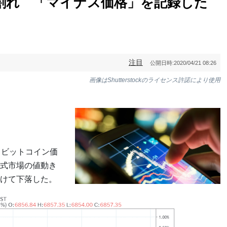
ル割れ 「マイナス価格」を記録した
注目
公開日時:
2020/04/21 08:26
画像はShutterstockのライセンス許諾により使用
。ビットコイン価
式市場の値動き
けて下落した。