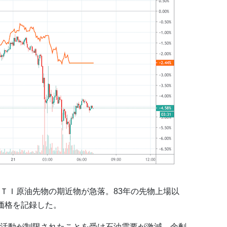
ＴＩ原油先物の期近物が急落。83年の先物上場以
価格を記録した。
活動が制限されたことを受け石油需要が激減、余剰