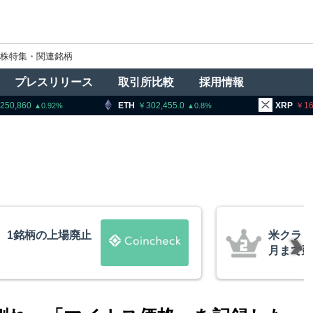
株特集・関連銘柄
プレスリリース
取引所比較
採用情報
ETH
302,455.0
XRP
162.61
0.8
0.63
ー法案、上院採決が9
ビッ
報道
XR
的な