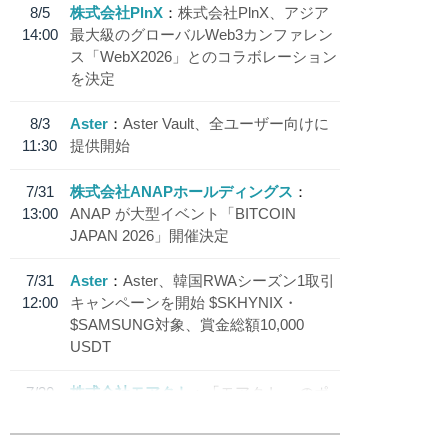
8/5
株式会社PlnX
株式会社PlnX、アジア
14:00
最大級のグローバルWeb3カンファレン
ス「WebX2026」とのコラボレーション
を決定
8/3
Aster
Aster Vault、全ユーザー向けに
11:30
提供開始
7/31
株式会社ANAPホールディングス
13:00
ANAP が大型イベント「BITCOIN
JAPAN 2026」開催決定
7/31
Aster
Aster、韓国RWAシーズン1取引
12:00
キャンペーンを開始 $SKHYNIX・
$SAMSUNG対象、賞金総額10,000
USDT
7/30
株式会社モアクト
「モアクト」 のポ
18:30
イント交換先に日本円ステーブルコイン
「 JPYC」を追加