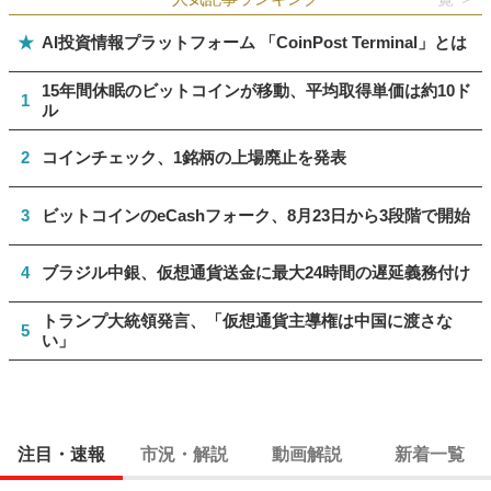
★
AI投資情報プラットフォーム 「CoinPost Terminal」とは
15年間休眠のビットコインが移動、平均取得単価は約10ド
1
ル
2
コインチェック、1銘柄の上場廃止を発表
3
ビットコインのeCashフォーク、8月23日から3段階で開始
4
ブラジル中銀、仮想通貨送金に最大24時間の遅延義務付け
トランプ大統領発言、「仮想通貨主導権は中国に渡さな
5
い」
注目・速報
市況・解説
動画解説
新着一覧