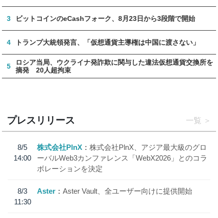
3
ビットコインのeCashフォーク、8月23日から3段階で開始
4
トランプ大統領発言、「仮想通貨主導権は中国に渡さない」
ロシア当局、ウクライナ発詐欺に関与した違法仮想通貨交換所を
5
摘発 20人超拘束
プレスリリース
一覧
8/5
株式会社PlnX
株式会社PlnX、アジア最大級のグロ
14:00
ーバルWeb3カンファレンス「WebX2026」とのコラ
ボレーションを決定
8/3
Aster
Aster Vault、全ユーザー向けに提供開始
11:30