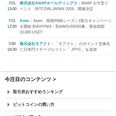
7/31
株式会社ANAPホールディングス
ANAP が大型イ
13:00
ベント「BITCOIN JAPAN 2026」開催決定
7/31
Aster
Aster、韓国RWAシーズン1取引キャンペーン
12:00
を開始 $SKHYNIX・$SAMSUNG対象、賞金総額
10,000 USDT
7/30
株式会社モアクト
「モアクト」 のポイント交換先
18:30
に日本円ステーブルコイン「 JPYC」を追加
7/29
SBI VCトレード株式会社
信託型円建てステーブル
19:30
コイン「JPYSC」徹底解説セミナーを開催
今注目のコンテンツ
取引所おすすめランキング
ビットコインの買い方