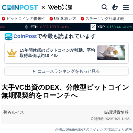
ビットコインの将来性
USDC買い方
ステーキング利率比較
株特集・関連銘柄
H
302,100.0
XRP
163.44
BNB
0.1
0.22
CoinPost
で今最も読まれています
15年間休眠のビットコインが移動、平均
取得単価は約10ドル
ニュースランキングをもっと見る
大手VC出資のDEX、分散型ビットコイン
無期限契約をローンチへ
菊谷ルイス
仮想通貨情報
公開日時:
2020/04/21 11:33
画像はShutterstockのライセンス許諾により使用