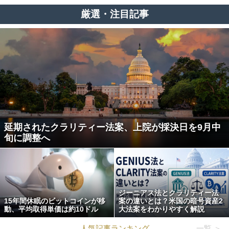
厳選・注目記事
延期されたクラリティー法案、上院が採決日を9月中
旬に調整へ
ジーニアス法とクラリティー法
15年間休眠のビットコインが移
案の違いとは？米国の暗号資産2
動、平均取得単価は約10ドル
大法案をわかりやすく解説
人気記事ランキング
一覧 ＞