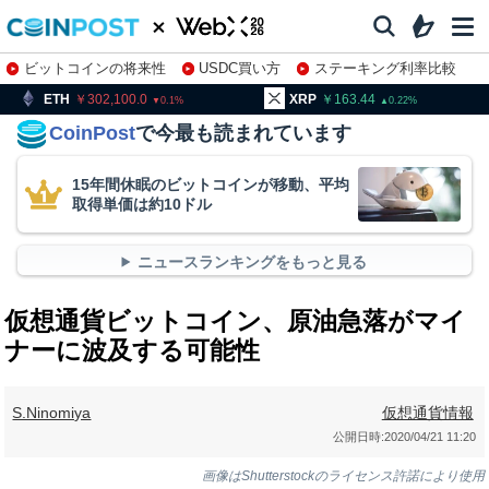
ビットコインの将来性
USDC買い方
ステーキング利率比較
株特集・関連銘柄
302,100.0
XRP
163.44
BNB
0.1
0.22
CoinPost
で今最も読まれています
15年間休眠のビットコインが移動、平均
取得単価は約10ドル
ニュースランキングをもっと見る
仮想通貨ビットコイン、原油急落がマイ
ナーに波及する可能性
S.Ninomiya
仮想通貨情報
公開日時:
2020/04/21 11:20
画像はShutterstockのライセンス許諾により使用