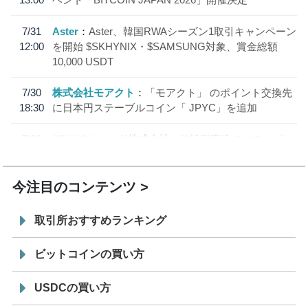
7/31
Aster
Aster、韓国RWAシーズン1取引キャンペーン
12:00
を開始 $SKHYNIX・$SAMSUNG対象、賞金総額
10,000 USDT
7/30
株式会社モアクト
「モアクト」 のポイント交換先
18:30
に日本円ステーブルコイン「 JPYC」を追加
7/29
SBI VCトレード株式会社
信託型円建てステーブル
19:30
コイン「JPYSC」徹底解説セミナーを開催
今注目のコンテンツ
取引所おすすめランキング
ビットコインの買い方
USDCの買い方