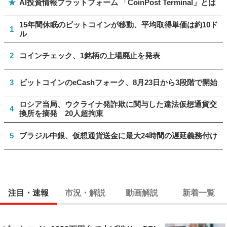
★
AI投資情報プラットフォーム 「CoinPost Terminal」とは
15年間休眠のビットコインが移動、平均取得単価は約10ド
1
ル
2
コインチェック、1銘柄の上場廃止を発表
3
ビットコインのeCashフォーク、8月23日から3段階で開始
ロシア当局、ウクライナ発詐欺に関与した違法仮想通貨交
4
換所を摘発 20人超拘束
5
ブラジル中銀、仮想通貨送金に最大24時間の遅延義務付け
注目・速報
市況・解説
動画解説
新着一覧