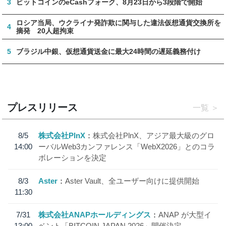
3
ビットコインのeCashフォーク、8月23日から3段階で開始
ロシア当局、ウクライナ発詐欺に関与した違法仮想通貨交換所を
4
摘発 20人超拘束
5
ブラジル中銀、仮想通貨送金に最大24時間の遅延義務付け
プレスリリース
一覧
8/5
株式会社PlnX
株式会社PlnX、アジア最大級のグロ
14:00
ーバルWeb3カンファレンス「WebX2026」とのコラ
ボレーションを決定
8/3
Aster
Aster Vault、全ユーザー向けに提供開始
11:30
7/31
株式会社ANAPホールディングス
ANAP が大型イ
13:00
ベント「BITCOIN JAPAN 2026」開催決定