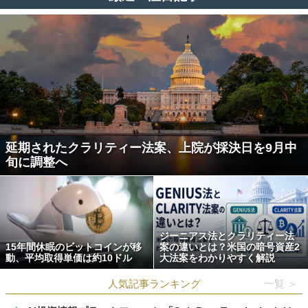
延期されたクラリティー法案、上院が採決日を9月中
旬に調整へ
ジーニアス法とクラリティー法
15年間休眠のビットコインが移
案の違いとは？米国の暗号資産2
動、平均取得単価は約10ドル
大法案をわかりやすく解説
人気記事ランキング
一覧 ＞