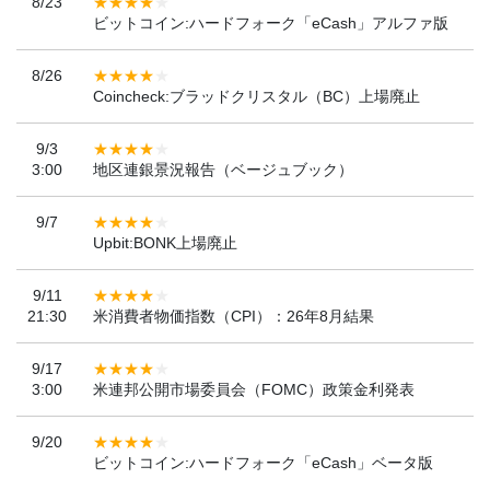
8/23
ビットコイン:ハードフォーク「eCash」アルファ版
8/26
Coincheck:ブラッドクリスタル（BC）上場廃止
9/3
3:00
地区連銀景況報告（ベージュブック）
9/7
Upbit:BONK上場廃止
9/11
21:30
米消費者物価指数（CPI）：26年8月結果
9/17
3:00
米連邦公開市場委員会（FOMC）政策金利発表
9/20
ビットコイン:ハードフォーク「eCash」ベータ版