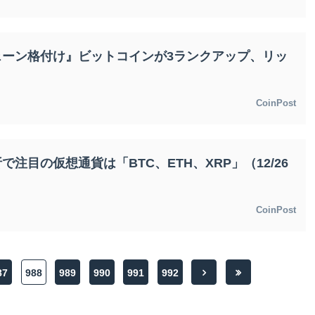
ェーン格付け』ビットコインが3ランクアップ、リッ
CoinPost
析で注目の仮想通貨は「BTC、ETH、XRP」（12/26
CoinPost
87
988
989
990
991
992