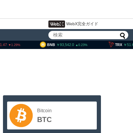
WebX完全ガイド
BNB
93,542.0
TRX
51.65
0.23
0.09
Bitcoin
BTC