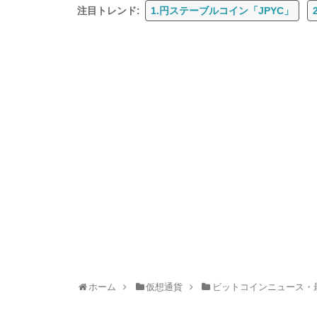
注目トレンド:
1.円ステーブルコイン「JPYC」
ホーム
仮想通貨
ビットコインニュース・