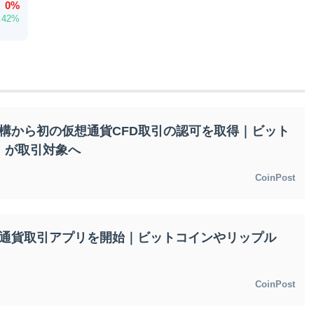
0%
.42%
機構から初の仮想通貨CFD取引の認可を取得｜ビット
）が取引対象へ
CoinPost
想通貨取引アプリを開始｜ビットコインやリップル
CoinPost
XRP
¥JPY 160.95
Ethereum
XRP
-1.47%
ETH