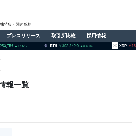
株特集・関連銘柄
プレスリリース
取引所比較
採用情報
ETH
302,342.0
XRP
161.47
0.65
1.29
情報一覧