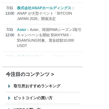
7/31
株式会社ANAPホールディングス
13:00
ANAP が大型イベント「BITCOIN
JAPAN 2026」開催決定
7/31
Aster
Aster、韓国RWAシーズン1取引
12:00
キャンペーンを開始 $SKHYNIX・
$SAMSUNG対象、賞金総額10,000
USDT
7/30
株式会社モアクト
「モアクト」 のポ
18:30
イント交換先に日本円ステーブルコイン
「 JPYC」を追加
今注目のコンテンツ
7/29
SBI VCトレード株式会社
信託型円建
19:30
てステーブルコイン「JPYSC」徹底解
取引所おすすめランキング
説セミナーを開催
ビットコインの買い方