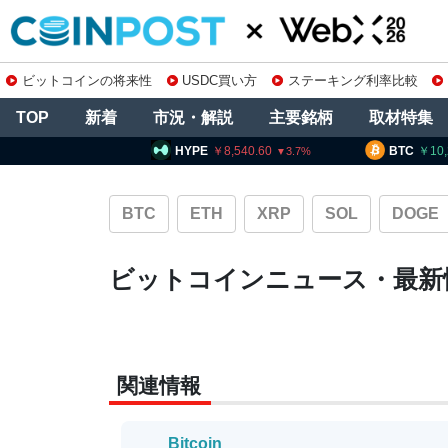
ビットコインの将来性
USDC買い方
ステーキング利率比較
TOP
新着
市況・解説
主要銘柄
取材特集
HYPE
8,540.60
BTC
10,253,756
3.7
1.05
BTC
ETH
XRP
SOL
DOGE
ビットコインニュース・最新
関連情報
Bitcoin