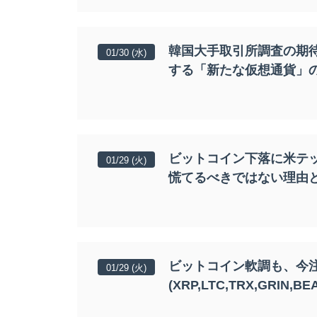
韓国大手取引所調査の期待
01/30 (水)
する「新たな仮想通貨」
ビットコイン下落に米テッ
01/29 (火)
慌てるべきではない理由
ビットコイン軟調も、今
01/29 (火)
(XRP,LTC,TRX,GR