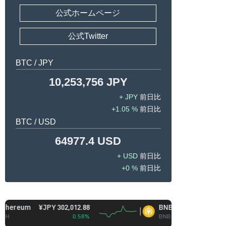
公式ホームページ
公式Twitter
BTC / JPY
10,253,756 JPY
JPY
1.05 %
BTC / USD
64977.4 USD
USD
0 %
¥JPY 302,012.88
BNB
¥JPY 93,446.59
0.58%
BNB
0.06%