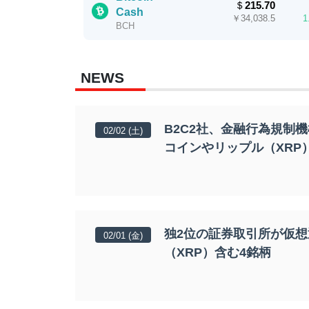
＄
215.70
Cash
￥
34,038.5
1
BCH
NEWS
B2C2社、金融行為規制
02/02 (土)
コインやリップル（XRP
独2位の証券取引所が仮
02/01 (金)
（XRP）含む4銘柄
Bitcoin
¥JPY 10,234,527.00
BTC
0.85%