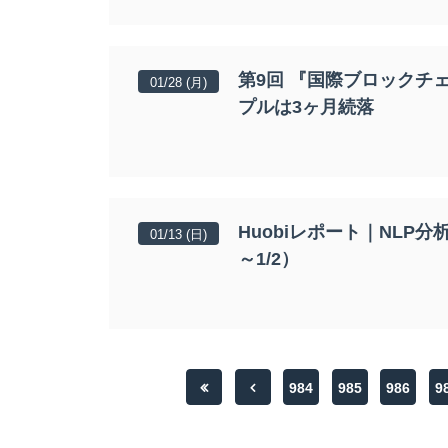
第9回 『国際ブロックチ
01/28 (月)
プルは3ヶ月続落
Huobiレポート｜NLP分
01/13 (日)
～1/2）
984
985
986
9