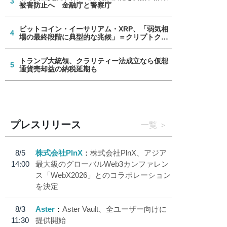
3
被害防止へ 金融庁と警察庁
ビットコイン・イーサリアム・XRP、「弱気相
4
場の最終段階に典型的な兆候」＝クリプトクア
ント
トランプ大統領、クラリティー法成立なら仮想
5
通貨売却益の納税延期も
プレスリリース
一覧
8/5
株式会社PlnX
株式会社PlnX、アジア
14:00
最大級のグローバルWeb3カンファレン
ス「WebX2026」とのコラボレーション
を決定
8/3
Aster
Aster Vault、全ユーザー向けに
11:30
提供開始