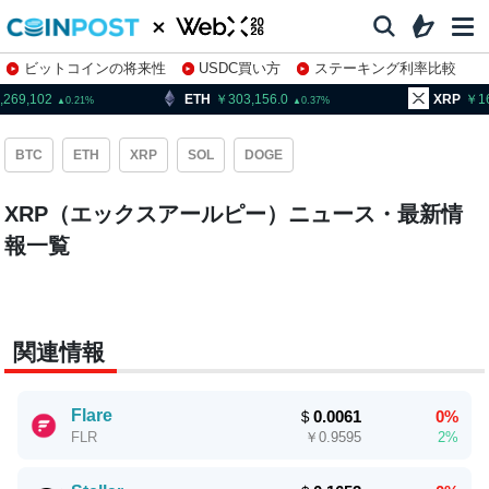
ビットコインの将来性
USDC買い方
ステーキング利率比較
株特集・関連銘柄
,269,102
ETH
303,156.0
XRP
1
0.21
0.37
BTC
ETH
XRP
SOL
DOGE
XRP（エックスアールピー）ニュース・最新情
報一覧
関連情報
Flare
＄
0.0061
0%
￥
0.9595
2%
FLR