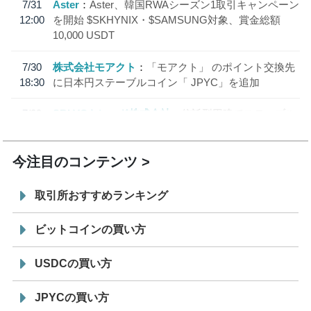
7/31
Aster
Aster、韓国RWAシーズン1取引キャンペーン
12:00
を開始 $SKHYNIX・$SAMSUNG対象、賞金総額
10,000 USDT
7/30
株式会社モアクト
「モアクト」 のポイント交換先
18:30
に日本円ステーブルコイン「 JPYC」を追加
7/29
SBI VCトレード株式会社
信託型円建てステーブル
19:30
コイン「JPYSC」徹底解説セミナーを開催
今注目のコンテンツ
取引所おすすめランキング
ビットコインの買い方
USDCの買い方
JPYCの買い方