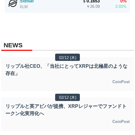
Stellar
＄
0.1653
0%
￥
26.09
2.01%
XLM
NEWS
02/12 (木)
リップル社CEO、「当社にとってXRPは北極星のような
存在」
CoinPost
02/12 (木)
リップルと英アビバが提携、XRPレジャーでファンドト
ークン化実用化へ
CoinPost