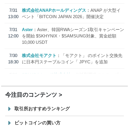
7/31
株式会社ANAPホールディングス
ANAP が大型イ
13:00
ベント「BITCOIN JAPAN 2026」開催決定
7/31
Aster
Aster、韓国RWAシーズン1取引キャンペーン
12:00
を開始 $SKHYNIX・$SAMSUNG対象、賞金総額
10,000 USDT
7/30
株式会社モアクト
「モアクト」 のポイント交換先
18:30
に日本円ステーブルコイン「 JPYC」を追加
7/29
SBI VCトレード株式会社
信託型円建てステーブル
19:30
コイン「JPYSC」徹底解説セミナーを開催
今注目のコンテンツ
取引所おすすめランキング
ビットコインの買い方