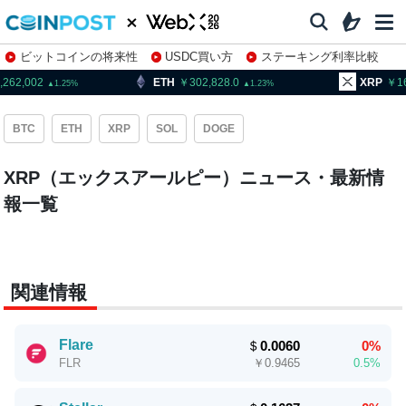
ビットコインの将来性
USDC買い方
ステーキング利率比較
株特集・関連銘柄
,262,002
ETH
302,828.0
XRP
1
1.25
1.23
BTC
ETH
XRP
SOL
DOGE
XRP（エックスアールピー）ニュース・最新情
報一覧
関連情報
Flare
＄
0.0060
0%
￥
0.9465
0.5%
FLR