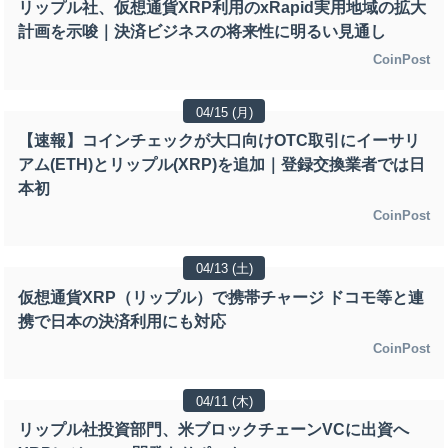
リップル社、仮想通貨XRP利用のxRapid実用地域の拡大
計画を示唆｜決済ビジネスの将来性に明るい見通し
CoinPost
04/15 (月)
【速報】コインチェックが大口向けOTC取引にイーサリ
アム(ETH)とリップル(XRP)を追加｜登録交換業者では日
本初
CoinPost
04/13 (土)
仮想通貨XRP（リップル）で携帯チャージ ドコモ等と連
携で日本の決済利用にも対応
CoinPost
04/11 (木)
リップル社投資部門、米ブロックチェーンVCに出資へ