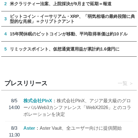
2
米クラリティー法案、上院採決が9月まで延期＝報道
ビットコイン・イーサリアム・XRP、「弱気相場の最終段階に典
3
型的な兆候」＝クリプトクアント
4
15年間休眠のビットコインが移動、平均取得単価は約10ドル
5
リミックスポイント、仮想通貨運用益が累計約1.6億円に
プレスリリース
一覧
8/5
株式会社PlnX
株式会社PlnX、アジア最大級のグロ
14:00
ーバルWeb3カンファレンス「WebX2026」とのコラ
ボレーションを決定
8/3
Aster
Aster Vault、全ユーザー向けに提供開始
11:30