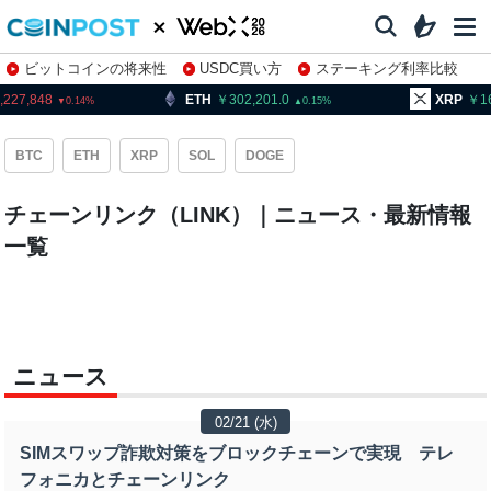
ビットコインの将来性
USDC買い方
ステーキング利率比較
株特集・関連銘柄
,227,848
ETH
302,201.0
XRP
1
0.14
0.15
BTC
ETH
XRP
SOL
DOGE
チェーンリンク（LINK）｜ニュース・最新情報
一覧
ニュース
02/21 (水)
SIMスワップ詐欺対策をブロックチェーンで実現 テレ
フォニカとチェーンリンク