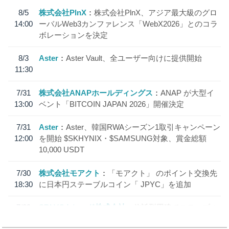
8/5
株式会社PlnX
株式会社PlnX、アジア最大級のグロ
14:00
ーバルWeb3カンファレンス「WebX2026」とのコラ
ボレーションを決定
8/3
Aster
Aster Vault、全ユーザー向けに提供開始
11:30
7/31
株式会社ANAPホールディングス
ANAP が大型イ
13:00
ベント「BITCOIN JAPAN 2026」開催決定
7/31
Aster
Aster、韓国RWAシーズン1取引キャンペーン
12:00
を開始 $SKHYNIX・$SAMSUNG対象、賞金総額
10,000 USDT
7/30
株式会社モアクト
「モアクト」 のポイント交換先
18:30
に日本円ステーブルコイン「 JPYC」を追加
7/29
SBI VCトレード株式会社
信託型円建てステーブル
19:30
コイン「JPYSC」徹底解説セミナーを開催