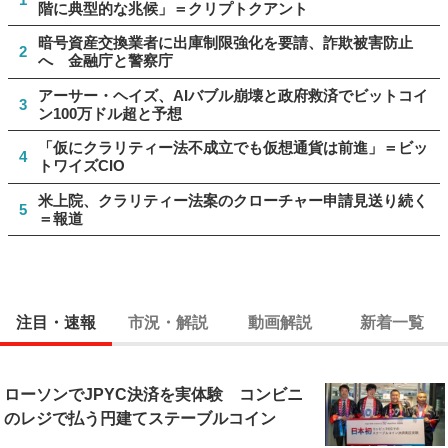
階に典型的な兆候」＝クリプトクアント
暗号資産交換業者に出庫制限強化を要請、詐欺被害防止
2
へ 金融庁と警察庁
アーサー・ヘイズ、AIバブル崩壊と政府救済でビットコイ
3
ン100万ドル超と予想
「仮にクラリティー法不成立でも仮想通貨は前進」＝ビッ
4
トワイズCIO
米上院、クラリティー法案のクローチャー申請見送り続く
5
＝報道
注目・速報
市況・解説
動画解説
新着一覧
ローソンでJPYC決済を実体験 コンビニ
のレジで払う円建てステーブルコイン