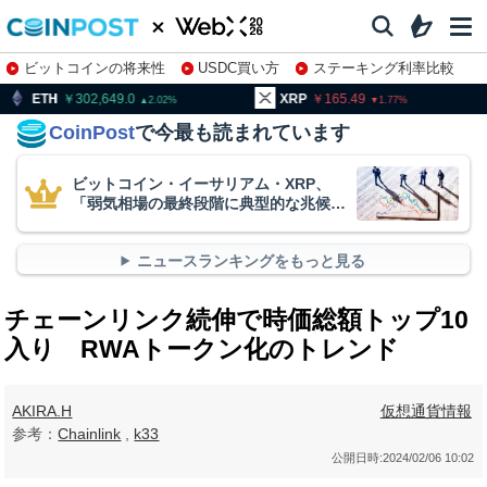
ビットコインの将来性
USDC買い方
ステーキング利率比較
株特集・関連銘柄
02,649.0
XRP
165.49
BNB
9
2.02
1.77
CoinPost
で今最も読まれています
ビットコイン・イーサリアム・XRP、
「弱気相場の最終段階に典型的な兆候」
＝クリプトクアント
ニュースランキングをもっと見る
チェーンリンク続伸で時価総額トップ10
入り RWAトークン化のトレンド
AKIRA.H
仮想通貨情報
参考：
Chainlink
,
k33
公開日時:
2024/02/06 10:02