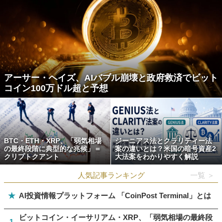
アーサー・ヘイズ、AIバブル崩壊と政府救済でビット
コイン100万ドル超と予想
BTC・ETH・XRP、「弱気相場
ジーニアス法とクラリティー法
の最終段階に典型的な兆候」＝
案の違いとは？米国の暗号資産2
クリプトクアント
大法案をわかりやすく解説
人気記事ランキング
一覧 ＞
★
AI投資情報プラットフォーム 「CoinPost Terminal」とは
ビットコイン・イーサリアム・XRP、「弱気相場の最終段
1