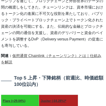
ーシップを通じて、ブロックチェーンと外部世界のデータの
間の橋渡しをしてきた。チェーンリンクは、資本市場におけ
るトークン化の進展に不可欠な役割を果たしており、パブリ
ック・プライベートブロックチェーン上でトークン化された
資産の決済を可能にする。また、伝統的な金融とブロックチ
ェーンの間の通信を支援し、資産のデリバリーと資金のペイ
メントを調整するDvP（Delivery versus Payment）の促進に
も寄与している。
関連：
仮想通貨 Chainlink（チェーンリンク）とは｜仕組み
を解説
Top 5 上昇・下降銘柄（前週比、時価総額
100位以内）
Flare (+29.04%)
Jupiter (-64.28%)*