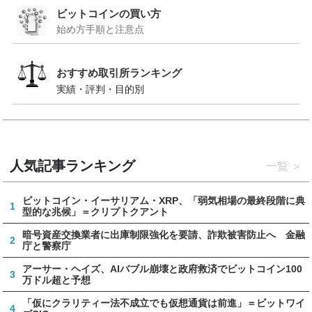
ビットコインの買い方
始め方手順と注意点
おすすめ取引所ランキング
実績・評判・目的別
人気記事ランキング
一覧
ビットコイン・イーサリアム・XRP、「弱気相場の最終段階に典
1
型的な兆候」＝クリプトクアント
暗号資産交換業者に出庫制限強化を要請、詐欺被害防止へ 金融
2
庁と警察庁
アーサー・ヘイズ、AIバブル崩壊と政府救済でビットコイン100
3
万ドル超と予想
「仮にクラリティー法不成立でも仮想通貨は前進」＝ビットワイ
4