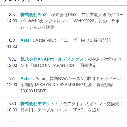
8/5
株式会社PlnX
株式会社PlnX、アジア最大級のグロー
14:00
バルWeb3カンファレンス「WebX2026」とのコラボ
レーションを決定
8/3
Aster
Aster Vault、全ユーザー向けに提供開始
11:30
7/31
株式会社ANAPホールディングス
ANAP が大型イベ
13:00
ント「BITCOIN JAPAN 2026」開催決定
7/31
Aster
Aster、韓国RWAシーズン1取引キャンペーン
12:00
を開始 $SKHYNIX・$SAMSUNG対象、賞金総額
10,000 USDT
7/30
株式会社モアクト
「モアクト」 のポイント交換先に
18:30
日本円ステーブルコイン「 JPYC」を追加
7/29
SBI VCトレード株式会社
信託型円建てステーブル