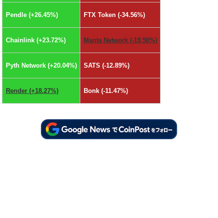
Pendle (+26.45%)
FTX Token (-34.56%)
Chainlink (+23.72%)
Manta Network (-19.50%)
Pyth Network (+20.04%)
SATS (-12.89%)
Render (+18.27%)
Bonk (-11.47%)