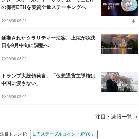
の保有ETHを実質全量ステーキングへ
08/08 06:25
延期されたクラリティー法案、上院が採決
日を9月中旬に調整へ
08/08 06:02
トランプ大統領発言、「仮想通貨主導権は
中国に渡さない」
08/08 05:00
注目・速報一覧
注目トレンド:
1.円ステーブルコイン「JPYC」