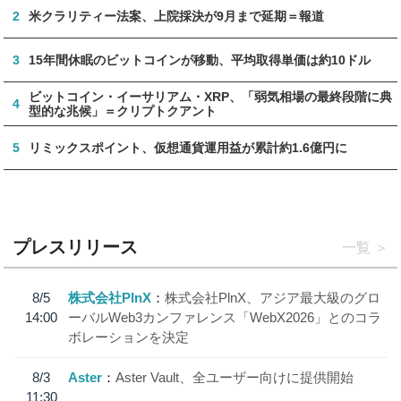
2
米クラリティー法案、上院採決が9月まで延期＝報道
3
15年間休眠のビットコインが移動、平均取得単価は約10ドル
ビットコイン・イーサリアム・XRP、「弱気相場の最終段階に典
4
型的な兆候」＝クリプトクアント
5
リミックスポイント、仮想通貨運用益が累計約1.6億円に
プレスリリース
一覧
8/5
株式会社PlnX
株式会社PlnX、アジア最大級のグロ
14:00
ーバルWeb3カンファレンス「WebX2026」とのコラ
ボレーションを決定
8/3
Aster
Aster Vault、全ユーザー向けに提供開始
11:30