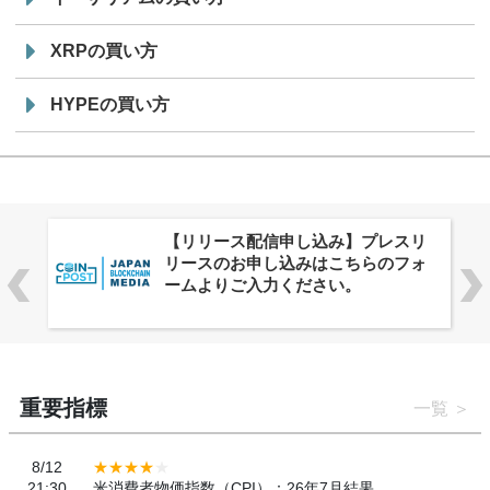
XRPの買い方
HYPEの買い方
リ
株式会社PlnX、アジア最大級のグロ
ォ
ーバルWeb3カンファレンス
「WebX2026」とのコラボレーショ
ンを決定
重要指標
一覧
8/12
21:30
米消費者物価指数（CPI）：26年7月結果