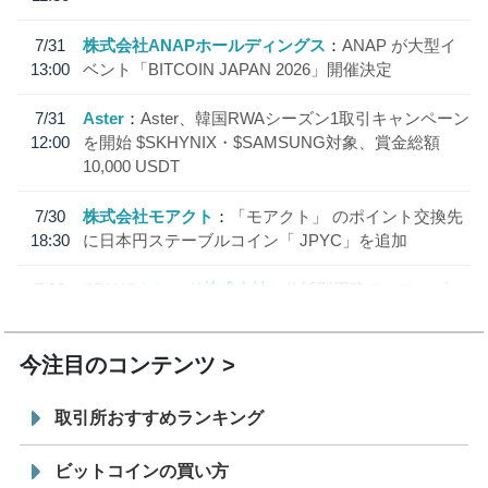
7/31
株式会社ANAPホールディングス
ANAP が大型イ
13:00
ベント「BITCOIN JAPAN 2026」開催決定
7/31
Aster
Aster、韓国RWAシーズン1取引キャンペーン
12:00
を開始 $SKHYNIX・$SAMSUNG対象、賞金総額
10,000 USDT
7/30
株式会社モアクト
「モアクト」 のポイント交換先
18:30
に日本円ステーブルコイン「 JPYC」を追加
7/29
SBI VCトレード株式会社
信託型円建てステーブル
19:30
コイン「JPYSC」徹底解説セミナーを開催
今注目のコンテンツ
取引所おすすめランキング
ビットコインの買い方