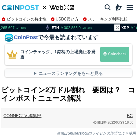
ビットコインの将来性
USDC買い方
ステーキング利率比較
株特集・関連銘柄
ETH
302,855.0
XRP
163.17
0.98
1.53
CoinPost
で今最も読まれています
コインチェック、1銘柄の上場廃止を発
表
ニュースランキングをもっと見る
ビットコイン2万ドル割れ 要因は？ コ
インポストニュース解説
CONNECTV 編集部
BC
公開日時:
2022/08/29 18:55
画像はShutterstockのライセンス許諾により使用