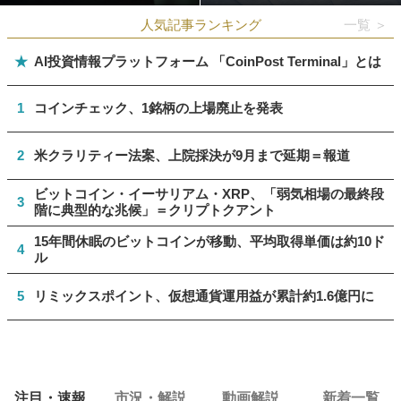
人気記事ランキング
一覧 ＞
★
AI投資情報プラットフォーム 「CoinPost Terminal」とは
1
コインチェック、1銘柄の上場廃止を発表
2
米クラリティー法案、上院採決が9月まで延期＝報道
ビットコイン・イーサリアム・XRP、「弱気相場の最終段
3
階に典型的な兆候」＝クリプトクアント
15年間休眠のビットコインが移動、平均取得単価は約10ド
4
ル
5
リミックスポイント、仮想通貨運用益が累計約1.6億円に
注目・速報
市況・解説
動画解説
新着一覧