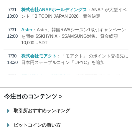
7/31
株式会社ANAPホールディングス
ANAP が大型イベ
13:00
ント「BITCOIN JAPAN 2026」開催決定
7/31
Aster
Aster、韓国RWAシーズン1取引キャンペーン
12:00
を開始 $SKHYNIX・$SAMSUNG対象、賞金総額
10,000 USDT
7/30
株式会社モアクト
「モアクト」 のポイント交換先に
18:30
日本円ステーブルコイン「 JPYC」を追加
7/29
SBI VCトレード株式会社
信託型円建てステーブル
19:30
コイン「JPYSC」徹底解説セミナーを開催
今注目のコンテンツ
取引所おすすめランキング
ビットコインの買い方