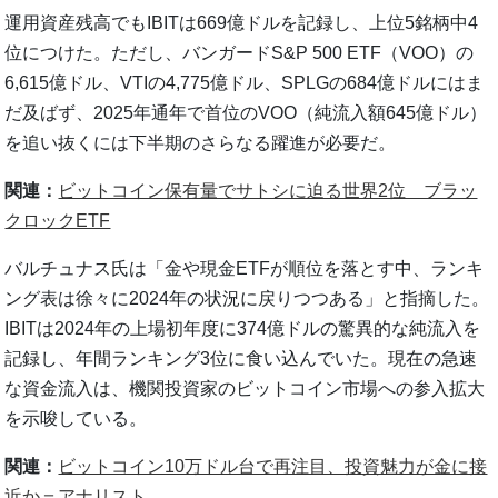
運用資産残高でもIBITは669億ドルを記録し、上位5銘柄中4
位につけた。ただし、バンガードS&P 500 ETF（VOO）の
6,615億ドル、VTIの4,775億ドル、SPLGの684億ドルにはま
だ及ばず、2025年通年で首位のVOO（純流入額645億ドル）
を追い抜くには下半期のさらなる躍進が必要だ。
関連：
ビットコイン保有量でサトシに迫る世界2位 ブラッ
クロックETF
バルチュナス氏は「金や現金ETFが順位を落とす中、ランキ
ング表は徐々に2024年の状況に戻りつつある」と指摘した。
IBITは2024年の上場初年度に374億ドルの驚異的な純流入を
記録し、年間ランキング3位に食い込んでいた。現在の急速
な資金流入は、機関投資家のビットコイン市場への参入拡大
を示唆している。
関連：
ビットコイン10万ドル台で再注目、投資魅力が金に接
近か＝アナリスト