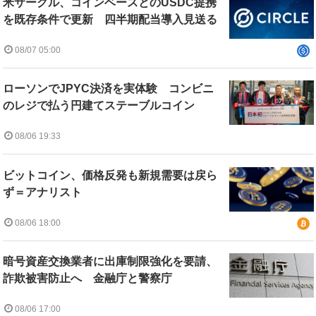
米サークル、コインベースとのUSDC提携
を既存条件で更新 四半期配当導入見送る
08/07 05:00
ローソンでJPYC決済を実体験 コンビニ
のレジで払う円建てステーブルコイン
08/06 19:33
ビットコイン、価格反発も新規需要は戻ら
ず＝アナリスト
08/06 18:00
暗号資産交換業者に出庫制限強化を要請、
詐欺被害防止へ 金融庁と警察庁
08/06 17:00