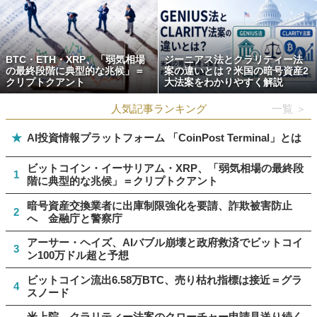
BTC・ETH・XRP、「弱気相場
ジーニアス法とクラリティー法
の最終段階に典型的な兆候」＝
案の違いとは？米国の暗号資産2
クリプトクアント
大法案をわかりやすく解説
人気記事ランキング
一覧 ＞
★
AI投資情報プラットフォーム 「CoinPost Terminal」とは
ビットコイン・イーサリアム・XRP、「弱気相場の最終段
1
階に典型的な兆候」＝クリプトクアント
暗号資産交換業者に出庫制限強化を要請、詐欺被害防止
2
へ 金融庁と警察庁
アーサー・ヘイズ、AIバブル崩壊と政府救済でビットコイ
3
ン100万ドル超と予想
ビットコイン流出6.58万BTC、売り枯れ指標は接近＝グラ
4
スノード
米上院、クラリティー法案のクローチャー申請見送り続く