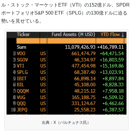
ル・ストック・マーケットETF（VTI）の152億ドル、SPDR
ポートフォリオS&P 500 ETF（SPLG）の130億ドルに迫る
勢いを見せている。
出典：X（バルチュナス氏）