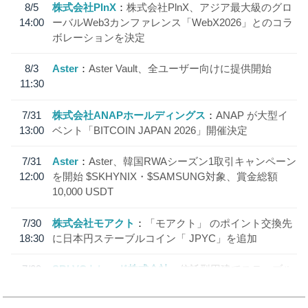
8/5
株式会社PlnX
株式会社PlnX、アジア最大級のグロ
14:00
ーバルWeb3カンファレンス「WebX2026」とのコラ
ボレーションを決定
8/3
Aster
Aster Vault、全ユーザー向けに提供開始
11:30
7/31
株式会社ANAPホールディングス
ANAP が大型イ
13:00
ベント「BITCOIN JAPAN 2026」開催決定
7/31
Aster
Aster、韓国RWAシーズン1取引キャンペーン
12:00
を開始 $SKHYNIX・$SAMSUNG対象、賞金総額
10,000 USDT
7/30
株式会社モアクト
「モアクト」 のポイント交換先
18:30
に日本円ステーブルコイン「 JPYC」を追加
7/29
SBI VCトレード株式会社
信託型円建てステーブル
19:30
コイン「JPYSC」徹底解説セミナーを開催