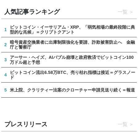
人気記事ランキング
一覧
ビットコイン・イーサリアム・XRP、「弱気相場の最終段階に典
1
型的な兆候」＝クリプトクアント
暗号資産交換業者に出庫制限強化を要請、詐欺被害防止へ 金融
2
庁と警察庁
アーサー・ヘイズ、AIバブル崩壊と政府救済でビットコイン100
3
万ドル超と予想
ビットコイン流出6.58万BTC、売り枯れ指標は接近＝グラスノー
4
ド
5
米上院、クラリティー法案のクローチャー申請見送り続く＝報道
プレスリリース
一覧