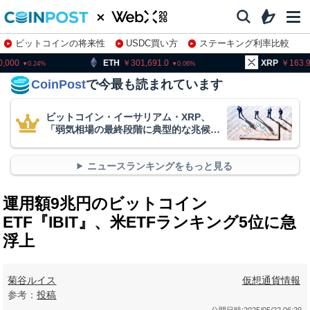
ビットコインの将来性
USDC買い方
ステーキング利率比較
株特集・関連銘柄
TH
301,691.0
XRP
163.91
B
0.06
2.52
CoinPost
で今最も読まれています
ビットコイン・イーサリアム・XRP、
「弱気相場の最終段階に典型的な兆候」
＝クリプトクアント
ニュースランキングをもっと見る
運用額9兆円のビットコイン
ETF『IBIT』、米ETFランキング5位に急
浮上
菊谷ルイス
仮想通貨情報
参考：
投稿
公開日時:
2025/05/22 06:29