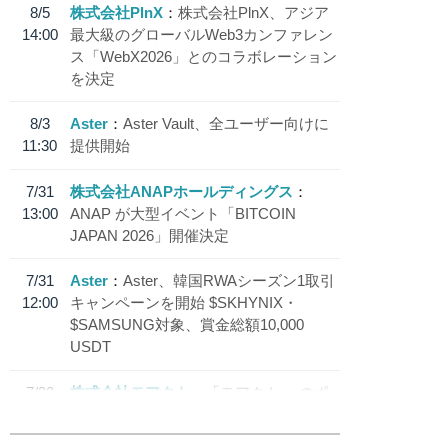
8/5
株式会社PlnX
株式会社PlnX、アジア
14:00
最大級のグローバルWeb3カンファレン
ス「WebX2026」とのコラボレーション
を決定
8/3
Aster
Aster Vault、全ユーザー向けに
11:30
提供開始
7/31
株式会社ANAPホールディングス
13:00
ANAP が大型イベント「BITCOIN
JAPAN 2026」開催決定
7/31
Aster
Aster、韓国RWAシーズン1取引
12:00
キャンペーンを開始 $SKHYNIX・
$SAMSUNG対象、賞金総額10,000
USDT
7/30
株式会社モアクト
「モアクト」 のポ
18:30
イント交換先に日本円ステーブルコイン
「 JPYC」を追加