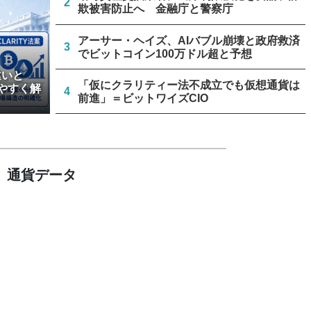
2
欺被害防止へ 金融庁と警察庁
アーサー・ヘイズ、AIバブル崩壊と政府救済
3
でビットコイン100万ドル超と予想
違いと
「仮にクラリティー法不成立でも仮想通貨は
やすく解
4
前進」＝ビットワイズCIO
米上院、クラリティー法案のクローチャー申
5
請見送り続く＝報道
通貨データ