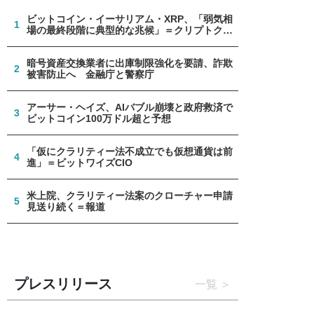
ビットコイン・イーサリアム・XRP、「弱気相
1
場の最終段階に典型的な兆候」＝クリプトクア
ント
暗号資産交換業者に出庫制限強化を要請、詐欺
2
被害防止へ 金融庁と警察庁
アーサー・ヘイズ、AIバブル崩壊と政府救済で
3
ビットコイン100万ドル超と予想
「仮にクラリティー法不成立でも仮想通貨は前
4
進」＝ビットワイズCIO
米上院、クラリティー法案のクローチャー申請
5
見送り続く＝報道
プレスリリース
一覧