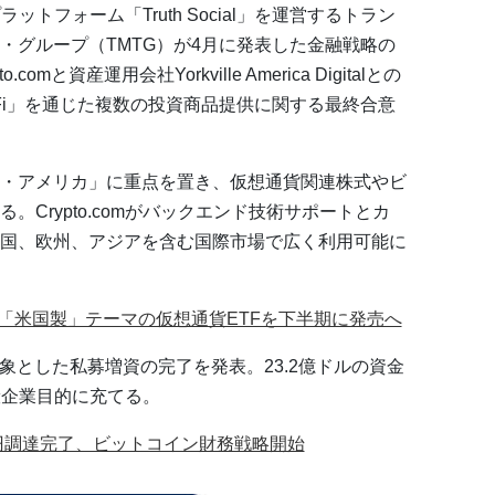
ットフォーム「Truth Social」を運営するトラン
・グループ（TMTG）が4月に発表した金融戦略の
mと資産運用会社Yorkville America Digitalとの
.Fi」を通じた複数の投資商品提供に関する最終合意
・アメリカ」に重点を置き、仮想通貨関連株式やビ
Crypto.comがバックエンド技術サポートとカ
国、欧州、アジアを含む国際市場で広く利用可能に
、「米国製」テーマの仮想通貨ETFを下半期に発売へ
対象とした私募増資の完了を発表。23.2億ドルの資金
般企業目的に充てる。
億円調達完了、ビットコイン財務戦略開始