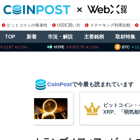
ビットコインの将来性
USDC買い方
ステーキング利率比較
TOP
新着
市況・解説
主要銘柄
取材特集
HYPE
8,833.70
BTC
10,264,886
2.23
0.64
CoinPost
で今最も読まれています
リアム・
暗号資産交換業
終段階に典型
要請、詐欺被害
クアント
察庁