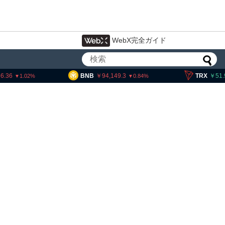
WebX完全ガイド
BNB
94,149.3
TRX
51.94
0.84
0.12
・ヘイズ、AIバブル崩壊と
でビットコイン100万ドル