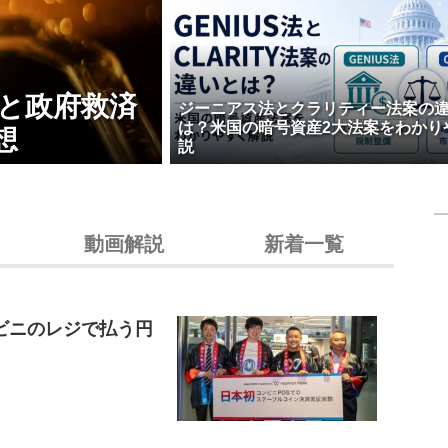
壊と政府救済
ジーニアス法とクラリティー法案の
は？米国の暗号資産2大法案をわかり
想
説
動画解説
新着一覧
ビニのレジで払う円