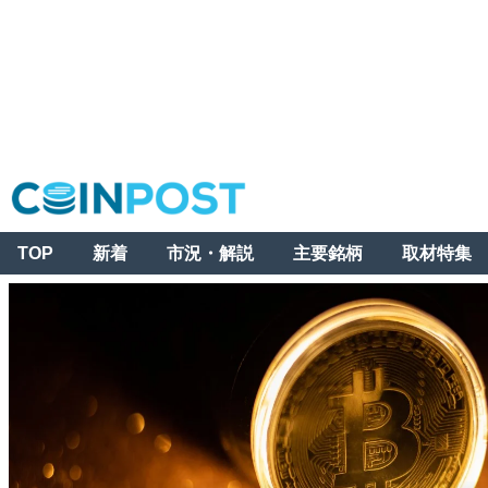
TOP
新着
市況・解説
主要銘柄
取材特集