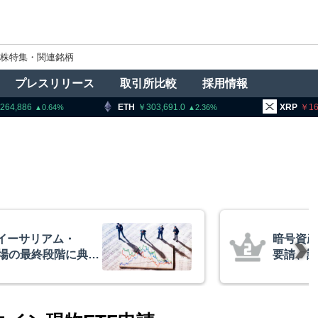
株特集・関連銘柄
プレスリリース
取引所比較
採用情報
ETH
303,691.0
XRP
166.36
2.36
1.02
者に出庫制限強化を
アーサー
防止へ 金融庁と警
政府救済
超と予想