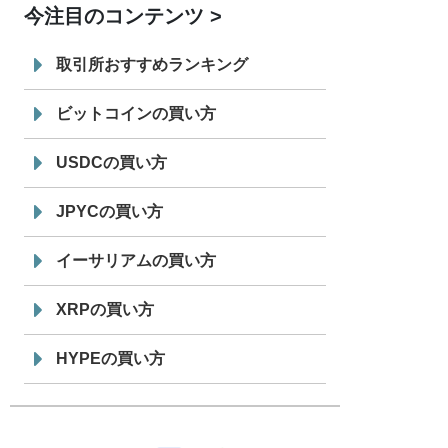
今注目のコンテンツ
7/29
SBI VCトレード株式会社
信託型円建
19:30
てステーブルコイン「JPYSC」徹底解
取引所おすすめランキング
説セミナーを開催
ビットコインの買い方
USDCの買い方
JPYCの買い方
イーサリアムの買い方
XRPの買い方
HYPEの買い方