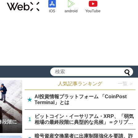
iOS
android
YouTube
人気記事ランキング
一覧 ＞
AI投資情報プラットフォーム 「CoinPost
★
Terminal」とは
ビットコイン・イーサリアム・XRP、「弱気
1
終段階に
相場の最終段階に典型的な兆候」＝クリプト
クアント
暗号資産交換業者に出庫制限強化を要請、詐