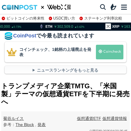
ビットコインの将来性
USDC買い方
ステーキング利率比較
株特集・関連銘柄
ETH
302,509.0
XRP
163.44
0.42
0.49
CoinPost
で今最も読まれています
コインチェック、1銘柄の上場廃止を発
表
ニュースランキングをもっと見る
トランプメディア企業TMTG、「米国
製」テーマの仮想通貨ETFを下半期に発売
へ
菊谷ルイス
仮想通貨ETF
仮想通貨情報
参考：
The Block
,
発表
公開日時:
2025/04/23 05:45