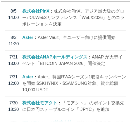
8/5
株式会社PlnX
株式会社PlnX、アジア最大級のグロ
14:00
ーバルWeb3カンファレンス「WebX2026」とのコラ
ボレーションを決定
8/3
Aster
Aster Vault、全ユーザー向けに提供開始
11:30
7/31
株式会社ANAPホールディングス
ANAP が大型イ
13:00
ベント「BITCOIN JAPAN 2026」開催決定
7/31
Aster
Aster、韓国RWAシーズン1取引キャンペーン
12:00
を開始 $SKHYNIX・$SAMSUNG対象、賞金総額
10,000 USDT
7/30
株式会社モアクト
「モアクト」 のポイント交換先
18:30
に日本円ステーブルコイン「 JPYC」を追加
7/29
SBI VCトレード株式会社
信託型円建てステーブル
19:30
コイン「JPYSC」徹底解説セミナーを開催