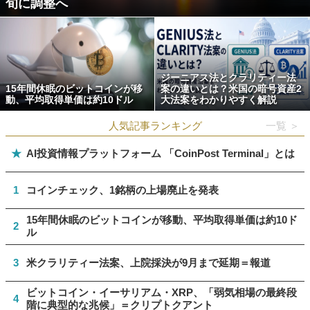
旬に調整へ
ジーニアス法とクラリティー法
15年間休眠のビットコインが移
案の違いとは？米国の暗号資産2
動、平均取得単価は約10ドル
大法案をわかりやすく解説
人気記事ランキング
一覧 ＞
★
AI投資情報プラットフォーム 「CoinPost Terminal」とは
1
コインチェック、1銘柄の上場廃止を発表
15年間休眠のビットコインが移動、平均取得単価は約10ド
2
ル
3
米クラリティー法案、上院採決が9月まで延期＝報道
ビットコイン・イーサリアム・XRP、「弱気相場の最終段
4
階に典型的な兆候」＝クリプトクアント