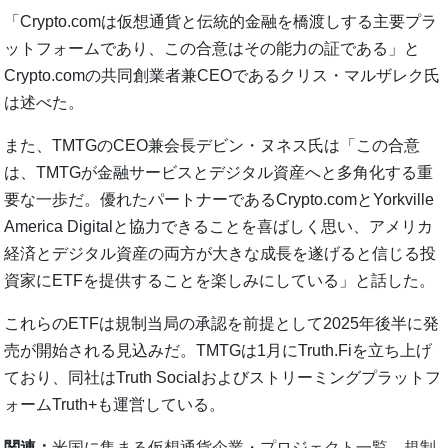
「Crypto.comは仮想通貨と伝統的金融を橋渡しする主要プラ
ットフォームであり、この合意はその能力の証である」と
Crypto.comの共同創業者兼CEOであるクリス・マルザレク氏
は述べた。
また、TMTGのCEO兼会長デビン・ヌネス氏は「この合意
は、TMTGが金融サービスとデジタル資産へと多角化する重
要な一歩だ。優れたパートナーであるCrypto.comとYorkville
America Digitalと協力できることを喜ばしく思い、アメリカ
経済とデジタル資産の両方が大きな成長を遂げると信じる投
資家にETFを提供することを楽しみにしている」と話した。
これらのETFは規制当局の承認を前提として2025年後半に発
売が開始される見込みだ。TMTGは1月にTruth.Fiを立ち上げ
ており、同社はTruth Socialおよびストリーミングプラットフ
ォームTruth+も運営している。
関連：
米国に集まる仮想通貨企業・プロジェクト一覧、規制