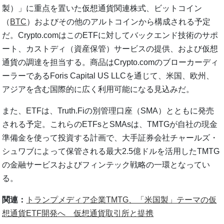
製）」に重点を置いた仮想通貨関連株式、ビットコイン
（
BTC
）およびその他のアルトコインから構成される予定
だ。Crypto.comはこのETFに対してバックエンド技術のサポ
ート、カストディ（資産保管）サービスの提供、および仮想
通貨の調達を担当する。商品はCrypto.comのブローカーディ
ーラーであるForis Capital US LLCを通じて、米国、欧州、
アジアを含む国際的に広く利用可能になる見込みだ。
また、ETFは、Truth.Fiの別管理口座（SMA）とともに発売
される予定。これらのETFsとSMAsは、TMTGが自社の現金
準備金を使って投資する計画で、大手証券会社チャールズ・
シュワブによって保管される最大2.5億ドルを活用したTMTG
の金融サービスおよびフィンテック戦略の一環となってい
る。
関連：
トランプメディア企業TMTG、「米国製」テーマの仮
想通貨ETF開発へ 仮想通貨取引所と提携