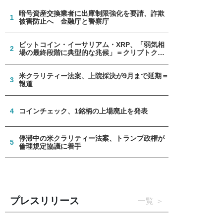
暗号資産交換業者に出庫制限強化を要請、詐欺
1
被害防止へ 金融庁と警察庁
ビットコイン・イーサリアム・XRP、「弱気相
2
場の最終段階に典型的な兆候」＝クリプトクア
ント
米クラリティー法案、上院採決が9月まで延期＝
3
報道
4
コインチェック、1銘柄の上場廃止を発表
停滞中の米クラリティー法案、トランプ政権が
5
倫理規定協議に着手
プレスリリース
一覧