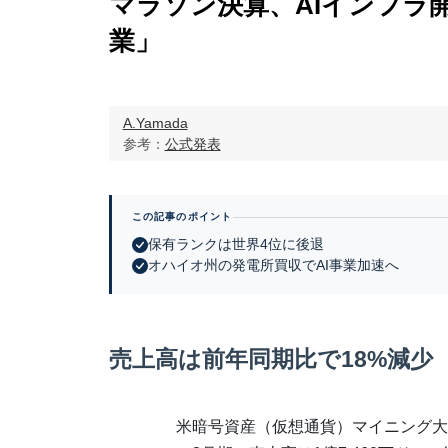
マラソン決算、AIインフラ
業」
A.Yamada
参考：
公式発表
この記事のポイント
保有ランクは世界4位に後退
オハイオ州の発電所買収でAI事業加速へ
売上高は前年同期比で18%減少
米暗号資産（仮想通貨）マイニング大手のM