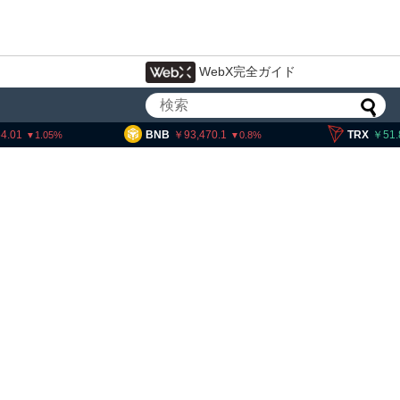
WebX完全ガイド
BNB
93,470.1
TRX
51.86
0.8
0.05
米クラリティー法案、上院採決が9
月まで延期＝報道