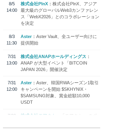
8/5
株式会社PlnX
株式会社PlnX、アジア
14:00
最大級のグローバルWeb3カンファレン
ス「WebX2026」とのコラボレーション
を決定
8/3
Aster
Aster Vault、全ユーザー向けに
11:30
提供開始
7/31
株式会社ANAPホールディングス
13:00
ANAP が大型イベント「BITCOIN
JAPAN 2026」開催決定
7/31
Aster
Aster、韓国RWAシーズン1取引
12:00
キャンペーンを開始 $SKHYNIX・
$SAMSUNG対象、賞金総額10,000
USDT
7/30
株式会社モアクト
「モアクト」 のポ
18:30
イント交換先に日本円ステーブルコイン
「 JPYC」を追加