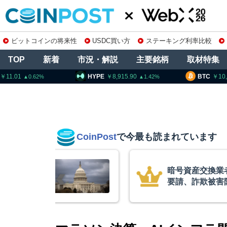
ビットコインの将来性
USDC買い方
ステーキング利率比較
TOP
新着
市況・解説
主要銘柄
取材特集
HYPE
8,915.90
BTC
10,262,382
1.42
0.0
CoinPost
で今最も読まれています
資産交換業者に出庫制限強化を
、詐欺被害防止へ 金融庁と警