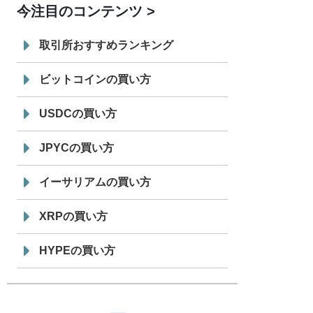
今注目のコンテンツ
7/29
SBI VCトレード株式会社
信託型円建
19:30
てステーブルコイン「JPYSC」徹底解
取引所おすすめランキング
説セミナーを開催
ビットコインの買い方
USDCの買い方
JPYCの買い方
イーサリアムの買い方
XRPの買い方
HYPEの買い方