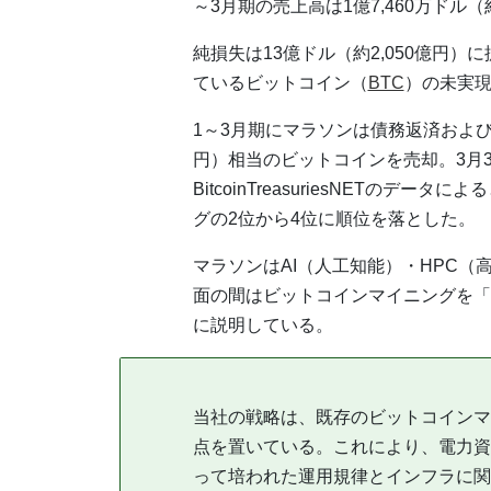
～3月期の売上高は1億7,460万ドル
純損失は13億ドル（約2,050億円
ているビットコイン（
BTC
）の未実現
1～3月期にマラソンは債務返済および
円）相当のビットコインを売却。3月31
BitcoinTreasuriesNETの
グの2位から4位に順位を落とした。
マラソンはAI（人工知能）・HPC
面の間はビットコインマイニングを「
に説明している。
当社の戦略は、既存のビットコインマ
点を置いている。これにより、電力資
って培われた運用規律とインフラに関