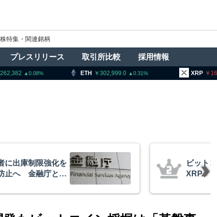
株特集・関連銘柄
プレスリリース
取引所比較
採用情報
ETH
302,999.0
XRP
164.01
8
0.31
1.05
ビットコイン・イーサリアム・
XRP、「弱気相場の最終段階に典型
的な兆候」＝クリプトクアント