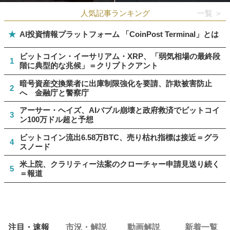
人気記事ランキング
一覧 ＞
★
AI投資情報プラットフォーム 「CoinPost Terminal」とは
ビットコイン・イーサリアム・XRP、「弱気相場の最終段
1
階に典型的な兆候」＝クリプトクアント
暗号資産交換業者に出庫制限強化を要請、詐欺被害防止
2
へ 金融庁と警察庁
アーサー・ヘイズ、AIバブル崩壊と政府救済でビットコイ
3
ン100万ドル超と予想
ビットコイン流出6.58万BTC、売り枯れ指標は接近＝グラ
4
スノード
米上院、クラリティー法案のクローチャー申請見送り続く
5
＝報道
注目・速報
市況・解説
動画解説
新着一覧