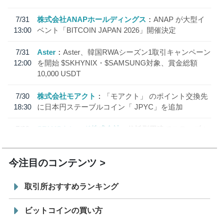
7/31
株式会社ANAPホールディングス
ANAP が大型イ
13:00
ベント「BITCOIN JAPAN 2026」開催決定
7/31
Aster
Aster、韓国RWAシーズン1取引キャンペーン
12:00
を開始 $SKHYNIX・$SAMSUNG対象、賞金総額
10,000 USDT
7/30
株式会社モアクト
「モアクト」 のポイント交換先
18:30
に日本円ステーブルコイン「 JPYC」を追加
7/29
SBI VCトレード株式会社
信託型円建てステーブル
19:30
コイン「JPYSC」徹底解説セミナーを開催
今注目のコンテンツ
取引所おすすめランキング
ビットコインの買い方