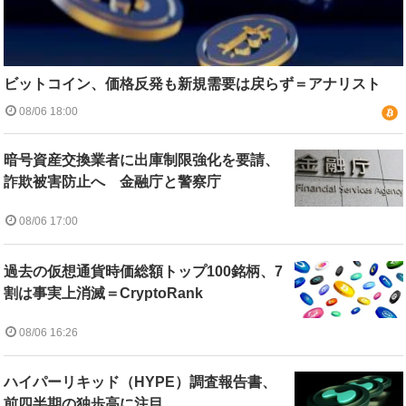
ビットコイン、価格反発も新規需要は戻らず＝アナリスト
08/06 18:00
暗号資産交換業者に出庫制限強化を要請、
詐欺被害防止へ 金融庁と警察庁
08/06 17:00
過去の仮想通貨時価総額トップ100銘柄、7
割は事実上消滅＝CryptoRank
08/06 16:26
ハイパーリキッド（HYPE）調査報告書、
前四半期の独歩高に注目