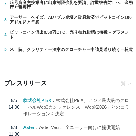
暗号資産交換業者に出庫制限強化を要請、詐欺被害防止へ 金融
2
庁と警察庁
アーサー・ヘイズ、AIバブル崩壊と政府救済でビットコイン100
3
万ドル超と予想
ビットコイン流出6.58万BTC、売り枯れ指標は接近＝グラスノー
4
ド
5
米上院、クラリティー法案のクローチャー申請見送り続く＝報道
プレスリリース
一覧
8/5
株式会社PlnX
株式会社PlnX、アジア最大級のグロ
14:00
ーバルWeb3カンファレンス「WebX2026」とのコラ
ボレーションを決定
8/3
Aster
Aster Vault、全ユーザー向けに提供開始
11:30