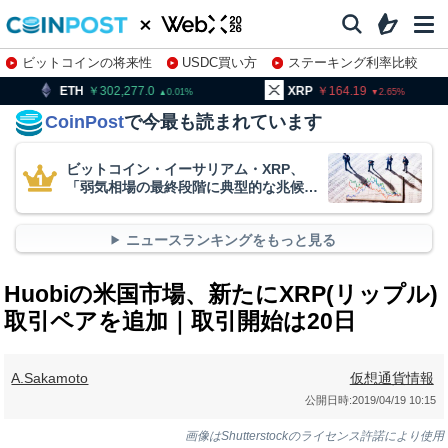
ビットコインの将来性
USDC買い方
ステーキング利率比較
株特集・関連銘柄
302,277.0
XRP
164.19
BNB
0.01
2.65
CoinPost
で今最も読まれています
ビットコイン・イーサリアム・XRP、
「弱気相場の最終段階に典型的な兆候」
＝クリプトクアント
ニュースランキングをもっと見る
Huobiの米国市場、新たにXRP(リップル)
取引ペアを追加｜取引開始は20日
A.Sakamoto
仮想通貨情報
公開日時:
2019/04/19 10:15
画像はShutterstockのライセンス許諾により使用