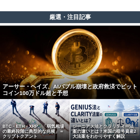
厳選・注目記事
アーサー・ヘイズ、AIバブル崩壊と政府救済でビット
コイン100万ドル超と予想
BTC・ETH・XRP、「弱気相場
ジーニアス法とクラリティー法
の最終段階に典型的な兆候」＝
案の違いとは？米国の暗号資産2
クリプトクアント
大法案をわかりやすく解説