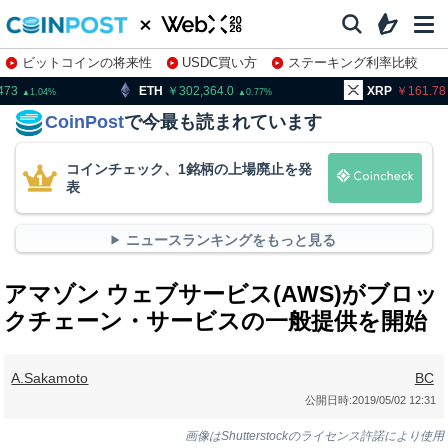
ビットコインの将来性
USDC買い方
ステーキング利率比較
株特集・関連銘柄
TH
302,364.0
XRP
161.78
BN
0.77
0.96
CoinPost
で今最も読まれています
コインチェック、1銘柄の上場廃止を発
表
ニュースランキングをもっと見る
アマゾン ウェブサービス(AWS)がブロッ
クチェーン・サービスの一般提供を開始
A.Sakamoto
BC
公開日時:
2019/05/02 12:31
画像はShutterstockのライセンス許諾により使用