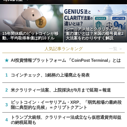
ジーニアス法とクラリティー法
15年間休眠のビットコインが移
案の違いとは？米国の暗号資産2
動、平均取得単価は約10ドル
大法案をわかりやすく解説
人気記事ランキング
一覧 ＞
★
AI投資情報プラットフォーム 「CoinPost Terminal」とは
1
コインチェック、1銘柄の上場廃止を発表
2
米クラリティー法案、上院採決が9月まで延期＝報道
ビットコイン・イーサリアム・XRP、「弱気相場の最終段
3
階に典型的な兆候」＝クリプトクアント
トランプ大統領、クラリティー法成立なら仮想通貨売却益
4
の納税延期も