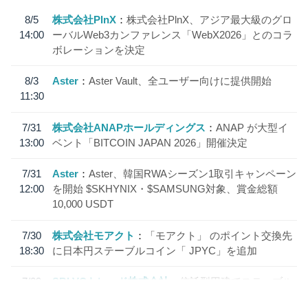
8/5
株式会社PlnX
株式会社PlnX、アジア最大級のグロ
14:00
ーバルWeb3カンファレンス「WebX2026」とのコラ
ボレーションを決定
8/3
Aster
Aster Vault、全ユーザー向けに提供開始
11:30
7/31
株式会社ANAPホールディングス
ANAP が大型イ
13:00
ベント「BITCOIN JAPAN 2026」開催決定
7/31
Aster
Aster、韓国RWAシーズン1取引キャンペーン
12:00
を開始 $SKHYNIX・$SAMSUNG対象、賞金総額
10,000 USDT
7/30
株式会社モアクト
「モアクト」 のポイント交換先
18:30
に日本円ステーブルコイン「 JPYC」を追加
7/29
SBI VCトレード株式会社
信託型円建てステーブル
19:30
コイン「JPYSC」徹底解説セミナーを開催