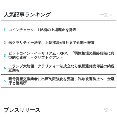
人気記事ランキング
一覧
1
コインチェック、1銘柄の上場廃止を発表
2
米クラリティー法案、上院採決が9月まで延期＝報道
ビットコイン・イーサリアム・XRP、「弱気相場の最終段階に典
3
型的な兆候」＝クリプトクアント
トランプ大統領、クラリティー法成立なら仮想通貨売却益の納税
4
延期も
暗号資産交換業者に出庫制限強化を要請、詐欺被害防止へ 金融
5
庁と警察庁
プレスリリース
一覧