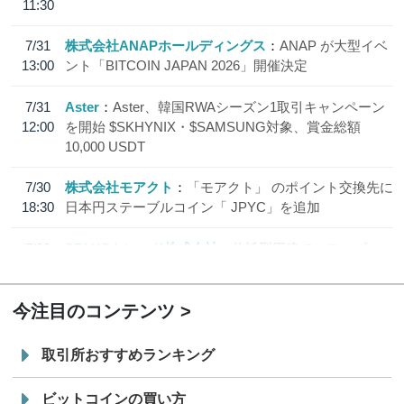
11:30
7/31
株式会社ANAPホールディングス
ANAP が大型イベ
13:00
ント「BITCOIN JAPAN 2026」開催決定
7/31
Aster
Aster、韓国RWAシーズン1取引キャンペーン
12:00
を開始 $SKHYNIX・$SAMSUNG対象、賞金総額
10,000 USDT
7/30
株式会社モアクト
「モアクト」 のポイント交換先に
18:30
日本円ステーブルコイン「 JPYC」を追加
7/29
SBI VCトレード株式会社
信託型円建てステーブル
19:30
コイン「JPYSC」徹底解説セミナーを開催
今注目のコンテンツ
取引所おすすめランキング
ビットコインの買い方