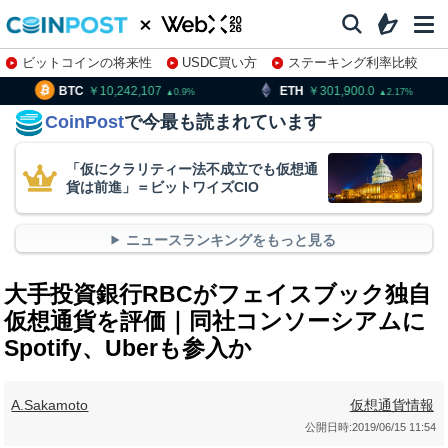
ビットコインの将来性
USDC買い方
ステーキング利率比較
株特集・関連銘柄
10,242,107
ETH
301,900.0
XRP
0.9
2.17
CoinPost
で今最も読まれています
「仮にクラリティー法不成立でも仮想通
貨は前進」＝ビットワイズCIO
ニュースランキングをもっと見る
大手投資銀行RBCがフェイスブック独自
仮想通貨を評価｜同社コンソーシアムに
Spotify、Uberも参入か
A.Sakamoto
仮想通貨情報
公開日時:
2019/06/15 11:54