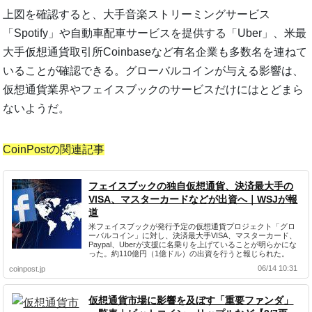
上図を確認すると、大手音楽ストリーミングサービス
「Spotify」や自動車配車サービスを提供する「Uber」、米最
大手仮想通貨取引所Coinbaseなど有名企業も多数名を連ねて
いることが確認できる。グローバルコインが与える影響は、
仮想通貨業界やフェイスブックのサービスだけにはとどまら
ないようだ。
CoinPostの関連記事
フェイスブックの独自仮想通貨、決済最大手の
VISA、マスターカードなどが出資へ｜WSJが報
道
米フェイスブックが発行予定の仮想通貨プロジェクト「グロ
ーバルコイン」に対し、決済最大手VISA、マスターカード、
Paypal、Uberが支援に名乗りを上げていることが明らかにな
った。約110億円（1億ドル）の出資を行うと報じられた。
06/14 10:31
coinpost.jp
仮想通貨市場に影響を及ぼす「重要ファンダ」