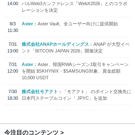
14:00
バルWeb3カンファレンス「WebX2026」とのコラボ
レーションを決定
8/3
Aster
Aster Vault、全ユーザー向けに提供開始
11:30
7/31
株式会社ANAPホールディングス
ANAP が大型イベ
13:00
ント「BITCOIN JAPAN 2026」開催決定
7/31
Aster
Aster、韓国RWAシーズン1取引キャンペーン
12:00
を開始 $SKHYNIX・$SAMSUNG対象、賞金総額
10,000 USDT
7/30
株式会社モアクト
「モアクト」 のポイント交換先に
18:30
日本円ステーブルコイン「 JPYC」を追加
7/29
SBI VCトレード株式会社
信託型円建てステーブル
19:30
コイン「JPYSC」徹底解説セミナーを開催
今注目のコンテンツ