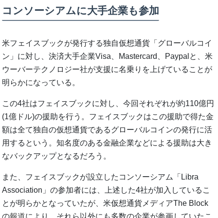
コンソーシアムに大手企業も参加
米フェイスブックが発行する独自仮想通貨「グローバルコイ
ン」に対し、決済大手企業Visa、Mastercard、Paypalと、米
ウーバーテクノロジー社が支援に名乗りを上げていることが
明らかになっている。
この4社はフェイスブックに対し、今回それぞれが約110億円
(1億ドル)の援助を行う。フェイスブックはこの援助で得た金
額は全て独自の仮想通貨であるグローバルコインの発行に活
用するという。知名度のある金融企業などによる援助は大き
なバックアップとなるだろう。
また、フェイスブックが設立したコンソーシアム「Libra
Association」の参加者には、上述した4社が加入しているこ
とが明らかとなっていたが、米仮想通貨メディアThe Block
の
報道
により、それら以外にも多数の企業が参画していたこ