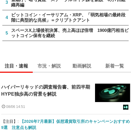
3
織再編
ビットコイン・イーサリアム・XRP、「弱気相場の最終段
4
階に典型的な兆候」＝クリプトクアント
スペースX上場後初決算、売上高ほぼ倍増 1900億円相当ビ
5
ットコイン保有を継続
注目・速報
市況・解説
動画解説
新着一覧
ハイパーリキッドの調査報告書、前四半期
HYPE独歩高の背景を解説
08/06 14:51
【注目】:
【2026年7月最新】仮想通貨取引所のキャンペーンおすすめ
9選 注意点も解説