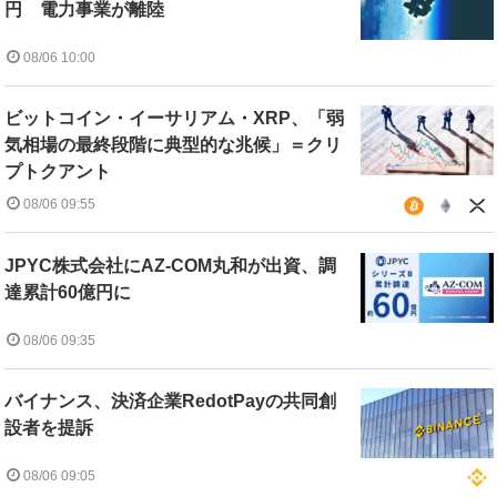
円 電力事業が離陸
08/06 10:00
ビットコイン・イーサリアム・XRP、「弱
気相場の最終段階に典型的な兆候」＝クリ
プトクアント
08/06 09:55
JPYC株式会社にAZ-COM丸和が出資、調
達累計60億円に
08/06 09:35
バイナンス、決済企業RedotPayの共同創
設者を提訴
08/06 09:05