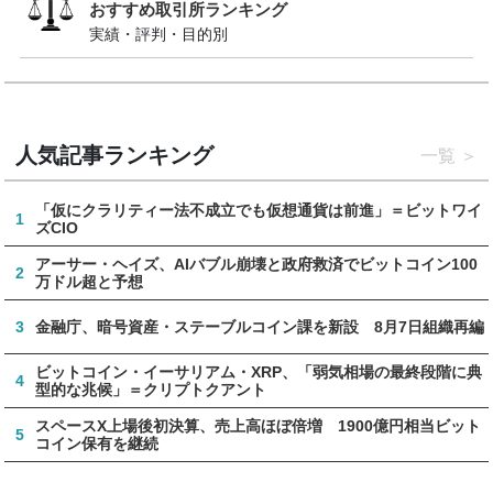
おすすめ取引所ランキング
実績・評判・目的別
人気記事ランキング
一覧
「仮にクラリティー法不成立でも仮想通貨は前進」＝ビットワイ
1
ズCIO
アーサー・ヘイズ、AIバブル崩壊と政府救済でビットコイン100
2
万ドル超と予想
3
金融庁、暗号資産・ステーブルコイン課を新設 8月7日組織再編
ビットコイン・イーサリアム・XRP、「弱気相場の最終段階に典
4
型的な兆候」＝クリプトクアント
スペースX上場後初決算、売上高ほぼ倍増 1900億円相当ビット
5
コイン保有を継続