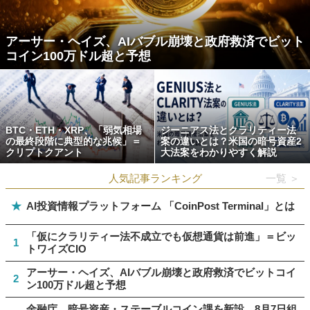
アーサー・ヘイズ、AIバブル崩壊と政府救済でビット
コイン100万ドル超と予想
BTC・ETH・XRP、「弱気相場
ジーニアス法とクラリティー法
の最終段階に典型的な兆候」＝
案の違いとは？米国の暗号資産2
クリプトクアント
大法案をわかりやすく解説
人気記事ランキング
一覧 ＞
★
AI投資情報プラットフォーム 「CoinPost Terminal」とは
「仮にクラリティー法不成立でも仮想通貨は前進」＝ビッ
1
トワイズCIO
アーサー・ヘイズ、AIバブル崩壊と政府救済でビットコイ
2
ン100万ドル超と予想
金融庁、暗号資産・ステーブルコイン課を新設 8月7日組