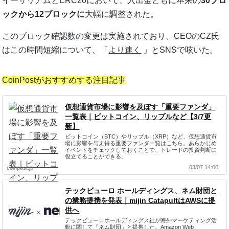
イーサリアムとERC20において、入出金ともに本来の
30ブロ
ックから12ブロックに
大幅に調整された。
このブロック確認数の変更は実施されており、CEOのCZ氏
はこの時間短縮について、「
より速く
」とSNSで呟いた。
CoinPostがおすすめする注目記事
仮想通貨市場に影響を及ぼす「重要ファンダ」
一覧表｜ビットコイン、リップルなど【3/7更
新】
ビットコイン（BTC）やリップル（XRP）など、仮想通貨市
場に影響を与え得る重要ファンダ一覧はこちら。あらかじめ
イベントをチェックしておくことで、トレードの投資判断に
役立てることができる。
03/07 14:00
coinpost.jp
テックビューロ ホールディングス、ネム財団と
の業務提携を発表｜mijin CatapultはAWSに提
供へ
テックビューロホールディングス社が海外マーケティング活
動に関して「ネム財団」と提携した。Amazon Web