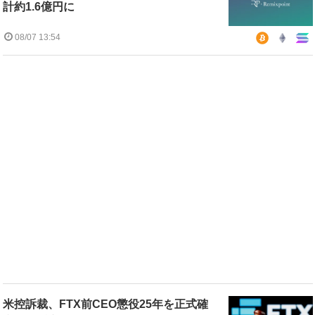
計約1.6億円に
08/07 13:54
米控訴裁、FTX前CEO懲役25年を正式確