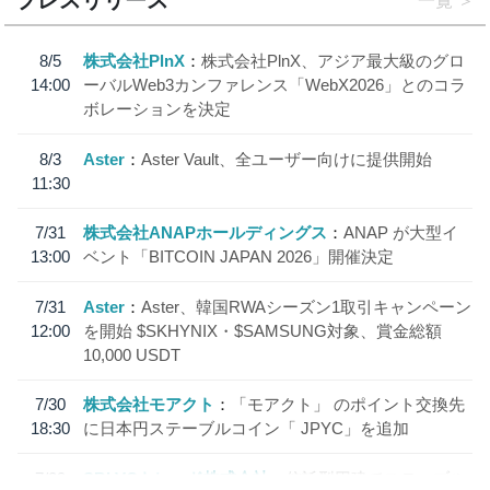
一覧
8/5
株式会社PlnX
株式会社PlnX、アジア最大級のグロ
14:00
ーバルWeb3カンファレンス「WebX2026」とのコラ
ボレーションを決定
8/3
Aster
Aster Vault、全ユーザー向けに提供開始
11:30
7/31
株式会社ANAPホールディングス
ANAP が大型イ
13:00
ベント「BITCOIN JAPAN 2026」開催決定
7/31
Aster
Aster、韓国RWAシーズン1取引キャンペーン
12:00
を開始 $SKHYNIX・$SAMSUNG対象、賞金総額
10,000 USDT
7/30
株式会社モアクト
「モアクト」 のポイント交換先
18:30
に日本円ステーブルコイン「 JPYC」を追加
7/29
SBI VCトレード株式会社
信託型円建てステーブル