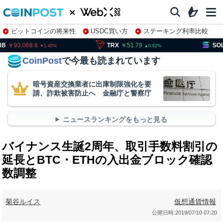
ビットコインの将来性
USDC買い方
ステーキング利率比較
株特集・関連銘柄
93,068.8
TRX
51.79
SOL
11
1.45
0.62
CoinPost
で今最も読まれています
暗号資産交換業者に出庫制限強化を要
請、詐欺被害防止へ 金融庁と警察庁
ニュースランキングをもっと見る
バイナンス生誕2周年、取引手数料割引の
延長とBTC・ETHの入出金ブロック確認
数調整
菊谷ルイス
仮想通貨情報
公開日時:
2019/07/10 07:20