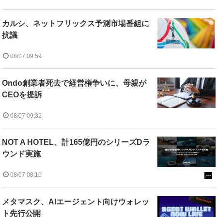
カルシ、ネットフリックス予測市場番組に
抗議
08/07 09:59
Ondo創業者死去で経営権争いに、母親が
CEOを提訴
08/07 09:32
NOT A HOTEL、計165億円のシリーズDラ
ウンド実施
08/07 08:10
メタマスク、AIエージェント向けウォレッ
ト先行公開