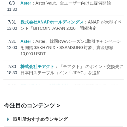
8/3
Aster
Aster Vault、全ユーザー向けに提供開始
11:30
7/31
株式会社ANAPホールディングス
ANAP が大型イベ
13:00
ント「BITCOIN JAPAN 2026」開催決定
7/31
Aster
Aster、韓国RWAシーズン1取引キャンペーン
12:00
を開始 $SKHYNIX・$SAMSUNG対象、賞金総額
10,000 USDT
7/30
株式会社モアクト
「モアクト」 のポイント交換先に
18:30
日本円ステーブルコイン「 JPYC」を追加
7/29
SBI VCトレード株式会社
信託型円建てステーブル
19:30
コイン「JPYSC」徹底解説セミナーを開催
今注目のコンテンツ
取引所おすすめランキング