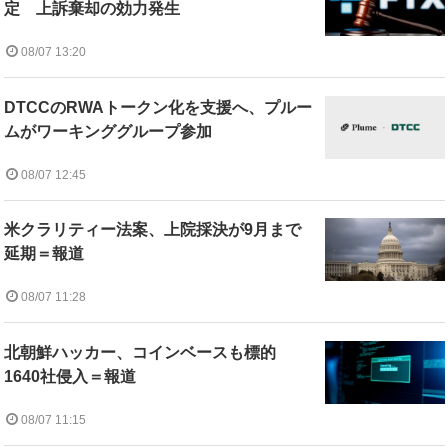
定 上訴棄却の効力発生
08/07 13:20
DTCCのRWAトークン化を支援へ、プルー
ムがワーキンググループ参加
08/07 12:45
米クラリティー法案、上院採決が9月まで
延期＝報道
08/07 11:28
北朝鮮ハッカー、コインベースも標的
1640社侵入＝報道
08/07 11:15