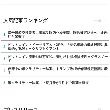
人気記事ランキング
一覧
暗号資産交換業者に出庫制限強化を要請、詐欺被害防止へ 金融
1
庁と警察庁
ビットコイン・イーサリアム・XRP、「弱気相場の最終段階に典
2
型的な兆候」＝クリプトクアント
ビットコイン流出6.58万BTC、売り枯れ指標は接近＝グラスノー
3
ド
停滞中の米クラリティー法案、トランプ政権が倫理規定協議に着
4
手
5
米クラリティー法案、上院採決が9月まで延期＝報道
プレスリリース