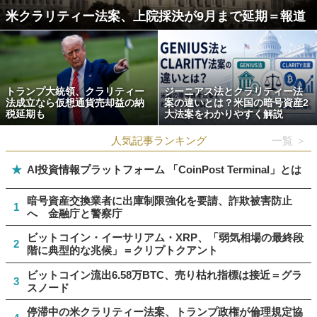
米クラリティー法案、上院採決が9月まで延期＝報道
トランプ大統領、クラリティー
ジーニアス法とクラリティー法
法成立なら仮想通貨売却益の納
案の違いとは？米国の暗号資産2
税延期も
大法案をわかりやすく解説
人気記事ランキング
一覧 ＞
★
AI投資情報プラットフォーム 「CoinPost Terminal」とは
暗号資産交換業者に出庫制限強化を要請、詐欺被害防止
1
へ 金融庁と警察庁
ビットコイン・イーサリアム・XRP、「弱気相場の最終段
2
階に典型的な兆候」＝クリプトクアント
ビットコイン流出6.58万BTC、売り枯れ指標は接近＝グラ
3
スノード
停滞中の米クラリティー法案、トランプ政権が倫理規定協