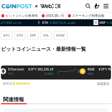
ビットコインの将来性
USDC買い方
ステーキング利率比較
株特集・関連銘柄
7,654
ETH
303,712.0
XRP
164.9
0.71
0.86
BTC
ETH
XRP
SOL
DOGE
ビットコインニュース・最新情報一覧
Ethereum
¥JPY 303,335.69
BNB
¥JPY 95,355.2
ETH
0.55%
BNB
2.12
提供元
免責事項
関連情報