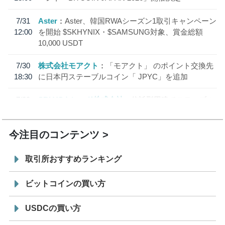
7/31
Aster
Aster、韓国RWAシーズン1取引キャンペーン
12:00
を開始 $SKHYNIX・$SAMSUNG対象、賞金総額
10,000 USDT
7/30
株式会社モアクト
「モアクト」 のポイント交換先
18:30
に日本円ステーブルコイン「 JPYC」を追加
7/29
SBI VCトレード株式会社
信託型円建てステーブル
19:30
コイン「JPYSC」徹底解説セミナーを開催
今注目のコンテンツ
取引所おすすめランキング
ビットコインの買い方
USDCの買い方