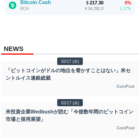
Bitcoin Cash
＄
217.30
0%
￥
34,291.0
1.17%
BCH
NEWS
02/17 (水)
「ビットコインがドルの地位を脅かすことはない」米セ
ントルイス連銀総裁
CoinPost
02/17 (水)
米投資企業Wedbushが読む「今後数年間のビットコイン
市場と採用展望」
CoinPost