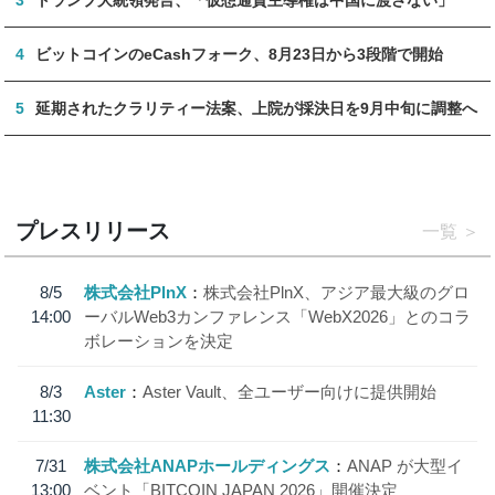
4
ビットコインのeCashフォーク、8月23日から3段階で開始
5
延期されたクラリティー法案、上院が採決日を9月中旬に調整へ
プレスリリース
一覧
8/5
株式会社PlnX
株式会社PlnX、アジア最大級のグロ
14:00
ーバルWeb3カンファレンス「WebX2026」とのコラ
ボレーションを決定
8/3
Aster
Aster Vault、全ユーザー向けに提供開始
11:30
7/31
株式会社ANAPホールディングス
ANAP が大型イ
13:00
ベント「BITCOIN JAPAN 2026」開催決定